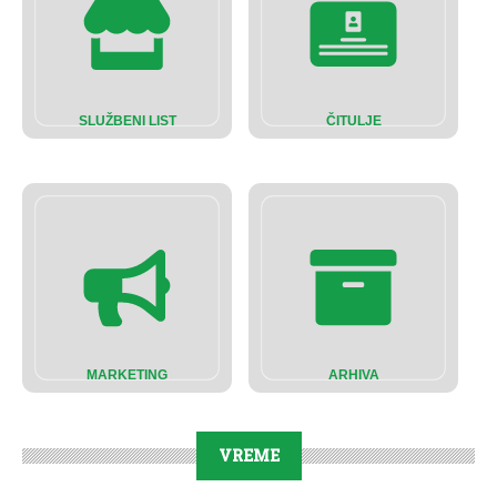
SLUŽBENI LIST
ČITULJE
MARKETING
ARHIVA
VREME