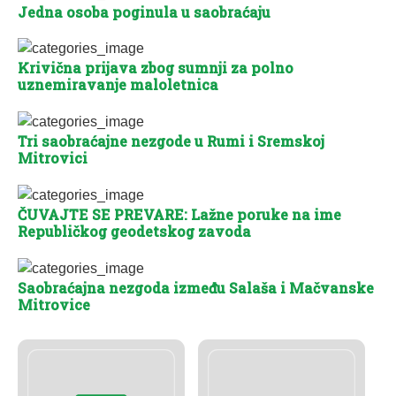
Jedna osoba poginula u saobraćaju
Krivična prijava zbog sumnji za polno
uznemiravanje maloletnica
Tri saobraćajne nezgode u Rumi i Sremskoj
Mitrovici
ČUVAJTE SE PREVARE: Lažne poruke na ime
Republičkog geodetskog zavoda
Saobraćajna nezgoda između Salaša i Mačvanske
Mitrovice