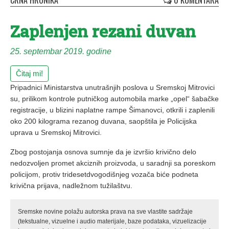
CRNA HRONIKA
0 KOMENTARA
Zaplenjen rezani duvan
25. septembar 2019. godine
Čitaj mi!
Pripadnici Ministarstva unutrašnjih poslova u Sremskoj Mitrovici
su, prilikom kontrole putničkog automobila marke „opel“ šabačke
registracije, u blizini naplatne rampe Šimanovci, otkrili i zaplenili
oko 200 kilograma rezanog duvana, saopštila je Policijska
uprava u Sremskoj Mitrovici.
Zbog postojanja osnova sumnje da je izvršio krivično delo
nedozvoljen promet akciznih proizvoda, u saradnji sa poreskom
policijom, protiv tridesetdvogodišnjeg vozača biće podneta
krivična prijava, nadležnom tužilaštvu.
Sremske novine polažu autorska prava na sve vlastite sadržaje
(tekstualne, vizuelne i audio materijale, baze podataka, vizuelizacije