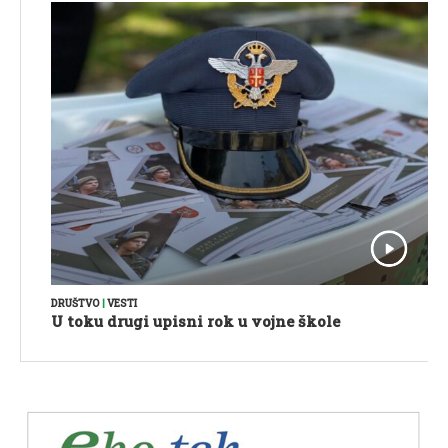
DRUŠTVO
|
VESTI
U toku drugi upisni rok u vojne škole