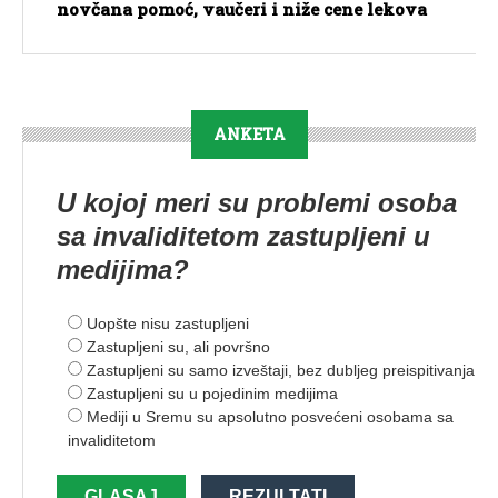
novčana pomoć, vaučeri i niže cene lekova
ANKETA
U kojoj meri su problemi osoba
sa invaliditetom zastupljeni u
medijima?
Uopšte nisu zastupljeni
Zastupljeni su, ali površno
Zastupljeni su samo izveštaji, bez dubljeg preispitivanja
Zastupljeni su u pojedinim medijima
Mediji u Sremu su apsolutno posvećeni osobama sa
invaliditetom
GLASAJ
REZULTATI