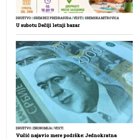
DRUŠTVO
|
SREM BEZ PREDRASUDA
|
VESTI
|
SREMSKA MITROVICA
U subotu Dečiji letnji bazar
DRUŠTVO
|
EKONOMIJA
|
VESTI
Vučić najavio mere podrške: Jednokratna