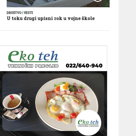
DRUŠTVO
|
VESTI
U toku drugi upisni rok u vojne škole