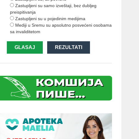
Zastupljeni su samo izveštaji, bez dubljeg
preispitivanja
Zastupljeni su u pojedinim medijima
Mediji u Sremu su apsolutno posvećeni osobama
sa invaliditetom
GLASAJ
REZULTATI