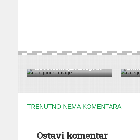
CRNA HRONIKA
CRNA H
Spre
Tri saobraćajne nezgode
zlat
TRENUTNO NEMA KOMENTARA.
Ostavi komentar