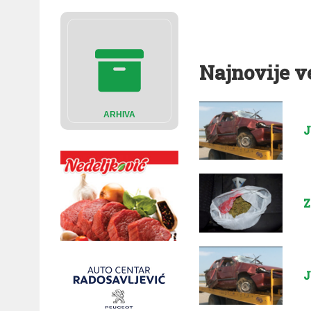
Najnovije v
ARHIVA
J
Z
J