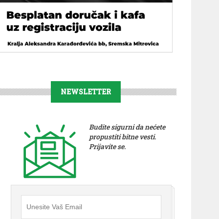
NEWSLETTER
Budite sigurni da nećete
propustiti bitne vesti.
Prijavite se.