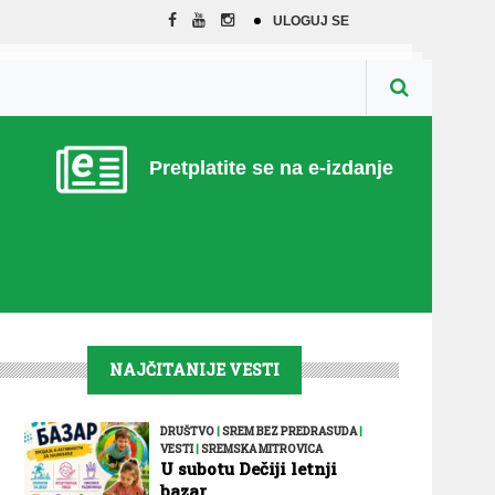
ULOGUJ SE
Pretplatite se na e-izdanje
NAJČITANIJE VESTI
DRUŠTVO
|
SREM BEZ PREDRASUDA
|
VESTI
|
SREMSKA MITROVICA
U subotu Dečiji letnji
bazar