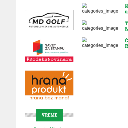
K
u
T
M
Č
R
VREME