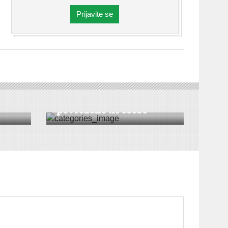
Prijavite se
CRNA HRONIKA
Četiri nezgode,
povređene tri osobe