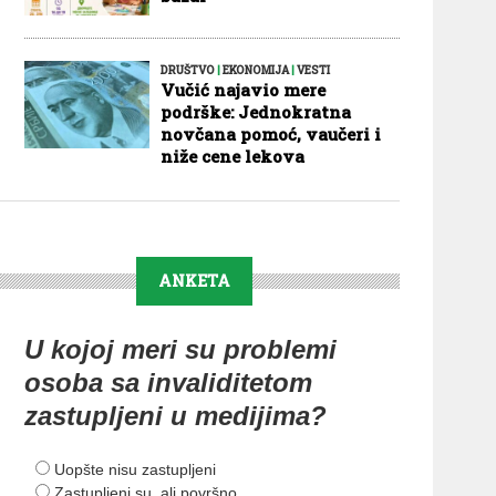
DRUŠTVO
|
EKONOMIJA
|
VESTI
Vučić najavio mere
podrške: Jednokratna
novčana pomoć, vaučeri i
niže cene lekova
ANKETA
U kojoj meri su problemi
osoba sa invaliditetom
zastupljeni u medijima?
Uopšte nisu zastupljeni
Zastupljeni su, ali površno