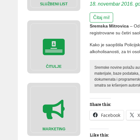
18. novembar 2016. g
SLUŽBENI LIST
Čitaj mi!
Sremska Mitrovica
– Od 
registrovane su četiri sa
Kako je saopštila Policij
alkoholisanosti, za tri o
ČITULJE
Sremske novine polažu auto
materijale, baze podataka,
dokumenata i programerski 
smatra se kršenjem autorsk
Share this:
Facebook
X
MARKETING
Like this: