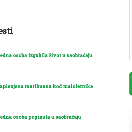
esti
edna osoba izgubila život u saobraćaju
aplenjena marihuana kod maloletnika
edna osoba poginula u saobraćaju