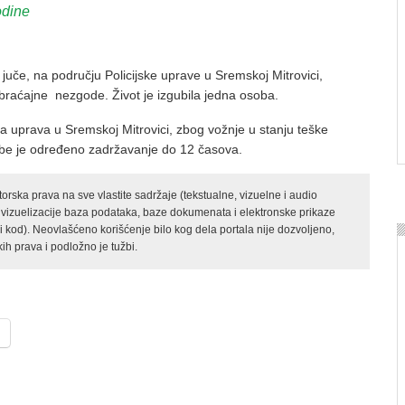
odine
juče, na području Policijske uprave u Sremskoj Mitrovici,
obraćajne nezgode. Život je izgubila jedna osoba.
ska uprava u Sremskoj Mitrovici, zbog vožnje u stanju teške
sobe je određeno zadržavanje do 12 časova.
rska prava na sve vlastite sadržaje (tekstualne, vizuelne i audio
 vizuelizacije baza podataka, baze dokumenata i elektronske prikaze
kod). Neovlašćeno korišćenje bilo kog dela portala nije dozvoljeno,
ih prava i podložno je tužbi.