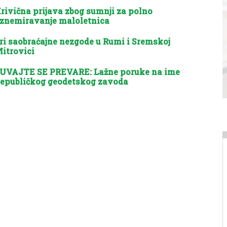
rivična prijava zbog sumnji za polno
znemiravanje maloletnica
ri saobraćajne nezgode u Rumi i Sremskoj
itrovici
UVAJTE SE PREVARE: Lažne poruke na ime
epubličkog geodetskog zavoda