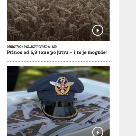
DRUŠTVO
|
POLJOPRIVREDA
|
ŠID
Prinos od 6,3 tone po jutru – i to je moguće!