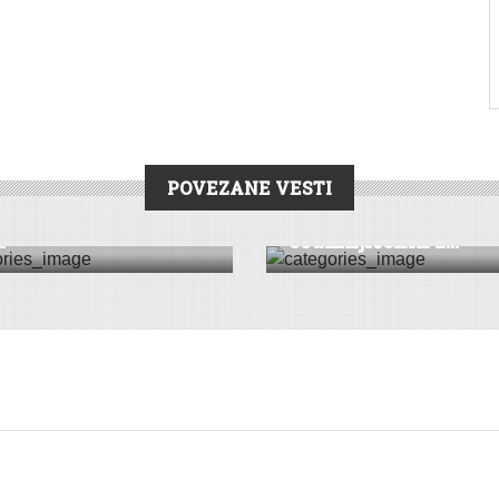
POVEZANE VESTI
RONIKA
CRNA HRONIKA
čeno krijumčarenje
Uhapšeno 27 osoba
a
osumnjičenih z...