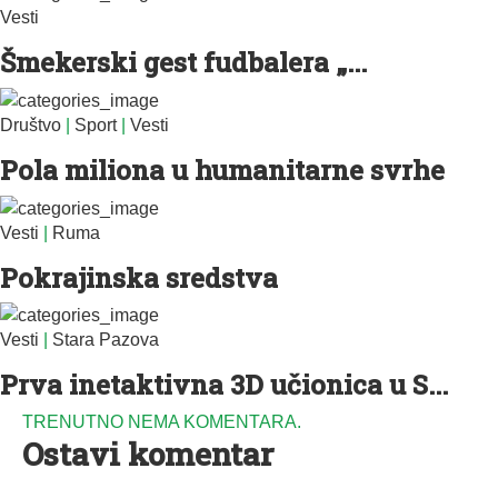
Vesti
Šmekerski gest fudbalera „...
Društvo
|
Sport
|
Vesti
Pola miliona u humanitarne svrhe
Vesti
|
Ruma
Pokrajinska sredstva
Vesti
|
Stara Pazova
Prva inetaktivna 3D učionica u S...
TRENUTNO NEMA KOMENTARA.
Ostavi komentar