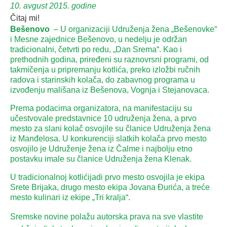
10. avgust 2015. godine
Čitaj mi!
Bešenovo
– U organizaciji Udruženja žena „Bešenovke“
i Mesne zajednice Bešenovo, u nedelju je održan
tradicionalni, četvrti po redu, „Dan Srema“. Kao i
prethodnih godina, priređeni su raznovrsni programi, od
takmičenja u pripremanju kotlića, preko izložbi ručnih
radova i starinskih kolača, do zabavnog programa u
izvođenju mališana iz Bešenova, Vognja i Stejanovaca.
Prema podacima organizatora, na manifestaciju su
učestvovale predstavnice 10 udruženja žena, a prvo
mesto za slani kolač osvojile su članice Udruženja žena
iz Manđelosa. U konkurenciji slatkih kolača prvo mesto
osvojilo je Udruženje žena iz Čalme i najbolju etno
postavku imale su članice Udruženja žena Klenak.
U tradicionalnoj kotlićijadi prvo mesto osvojila je ekipa
Srete Brijaka, drugo mesto ekipa Jovana Đurića, a treće
mesto kulinari iz ekipe „Tri kralja“.
Sremske novine polažu autorska prava na sve vlastite