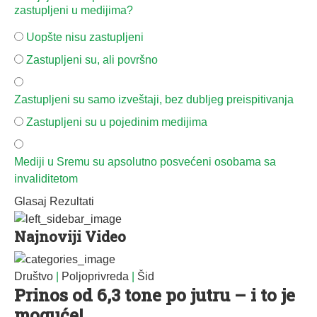
zastupljeni u medijima?
Uopšte nisu zastupljeni
Zastupljeni su, ali površno
Zastupljeni su samo izveštaji, bez dubljeg preispitivanja
Zastupljeni su u pojedinim medijima
Mediji u Sremu su apsolutno posvećeni osobama sa
invaliditetom
Glasaj
Rezultati
Najnoviji Video
Društvo
|
Poljoprivreda
|
Šid
Prinos od 6,3 tone po jutru – i to je
moguće!