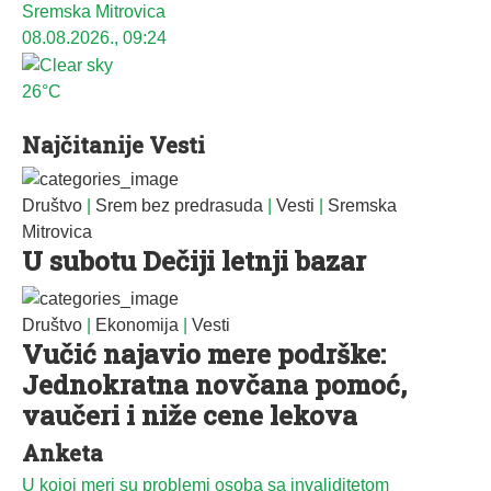
Sremska Mitrovica
08.08.2026., 09:24
26°C
Najčitanije Vesti
Društvo
|
Srem bez predrasuda
|
Vesti
|
Sremska
Mitrovica
U subotu Dečiji letnji bazar
Društvo
|
Ekonomija
|
Vesti
Vučić najavio mere podrške:
Jednokratna novčana pomoć,
vaučeri i niže cene lekova
Anketa
U kojoj meri su problemi osoba sa invaliditetom