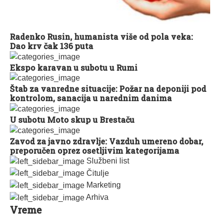
Radenko Rusin, humanista više od pola veka:
Dao krv čak 136 puta
Ekspo karavan u subotu u Rumi
Štab za vanredne situacije: Požar na deponiji pod
kontrolom, sanacija u narednim danima
U subotu Moto skup u Brestaču
Zavod za javno zdravlje: Vazduh umereno dobar,
preporučen oprez osetljivim kategorijama
Službeni list
Čitulje
Marketing
Arhiva
Vreme