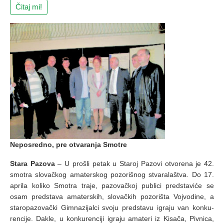
Čitaj mi!
Neposredno, pre otvaranja Smotre
Stara Pazova
– U pro­šli pe­tak u Sta­roj Pa­zo­vi otvo­re­na je 42.
smo­tra slo­vač­kog ama­ter­skog po­zo­ri­šnog stva­ra­la­štva. Do 17.
apri­la ko­li­ko Smo­tra tra­je, pa­zo­vač­koj pu­bli­ci pred­sta­vi­će se
osam pred­sta­va ama­ter­skih, slo­vač­kih po­zo­ri­šta Voj­vo­di­ne, a
sta­ro­pa­zo­vač­ki Gim­na­zi­jal­ci svo­ju pred­sta­vu igra­ju van kon­ku­
ren­ci­je. Da­kle, u kon­ku­ren­ci­ji igra­ju ama­te­ri iz Ki­sa­ča, Piv­ni­ca,