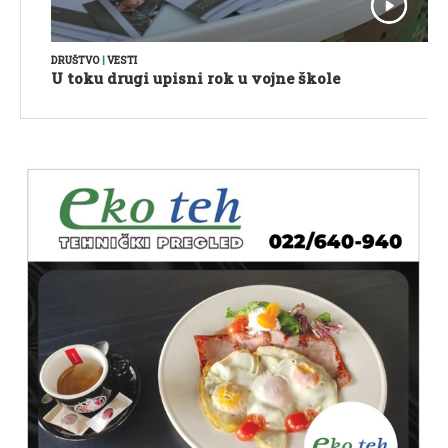
DRUŠTVO
|
VESTI
U toku drugi upisni rok u vojne škole