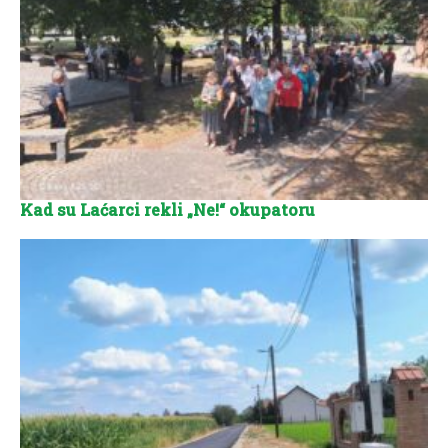
Kad su Laćarci rekli „Ne!“ okupatoru