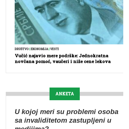
DRUŠTVO
|
EKONOMIJA
|
VESTI
Vučić najavio mere podrške: Jednokratna
novčana pomoć, vaučeri i niže cene lekova
ANKETA
U kojoj meri su problemi osoba
sa invaliditetom zastupljeni u
medijima?