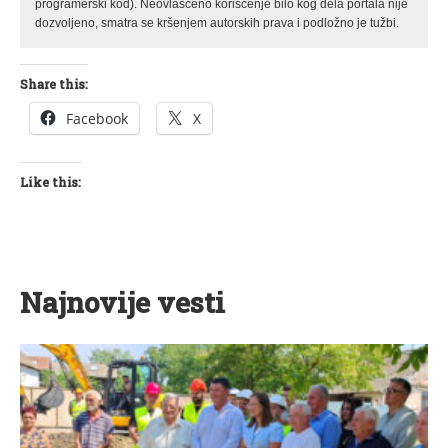
programerski kod). Neovlašćeno korišćenje bilo kog dela portala nije
dozvoljeno, smatra se kršenjem autorskih prava i podložno je tužbi.
Share this:
Facebook
X
Like this:
Najnovije vesti