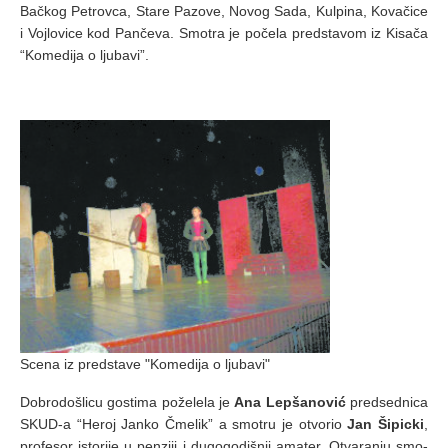
Bač­kog Pe­trov­ca, Sta­re Pa­zo­ve, Novog Sada, Kulpina, Ko­va­či­ce
i Voj­lo­vi­ce kod Pan­če­va. Smo­tra je po­če­la pred­sta­vom iz Ki­sa­ča
“Ko­me­di­ja o lju­ba­vi”.
Scena iz predstave "Komedija o ljubavi"
Do­bro­do­šli­cu go­sti­ma po­že­le­la je
Ana Lep­ša­no­vić
pred­sed­ni­ca
SKUD-a “He­roj Jan­ko Čme­lik” a smo­tru je otvo­rio
Jan Ši­pic­ki
,
pro­fe­sor isto­ri­je u pen­zi­ji i du­go­go­di­šnji ama­ter. Otva­ra­nju
smo­