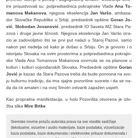
tre pri­su­stvo­va­li su: pot­pred­sed­ni­ca po­kra­jin­ske Vla­de
Ana To­
ma­no­va Ma­ka­no­va
, nje­go­va ek­se­len­ci­ja
Jan Var­šo
, am­ba­sa­
dor Slo­vač­ke Re­pu­bli­ke u Sr­bi­ji, pred­sed­nik op­šti­ne
Go­ran Jo­
vić
,
Slo­bo­dan Jo­va­no­vić
, pred­sed­nik IO Sa­ve­ta MZ Sta­ra Pa­
zo­va i dru­ge jav­ne lič­no­sti. Nje­go­va ek­se­len­ci­ja Jan Var­šo iz­ra­
zio je za­do­volj­stvo što se pr­vi put na­la­zi u Sta­roj Pa­zo­vi, sa­mo
na­kon pet ne­de­lja od ka­ko je do­šao u Sr­bi­ju. On je go­vo­rio i o
isto­ri­ja­tu Slo­va­ka na ovim pro­sto­ri­ma a pot­pred­sed­ni­ca po­kra­jin­
ske Vla­de Ana To­ma­no­va Ma­ka­no­va osvr­nu­la se na pla­no­ve u
kul­tu­ri i kul­tu­ri voj­vo­đan­skih Slo­va­ka. Pred­sed­nik op­šti­ne
Go­ran
Jo­vić
je ka­zao da Sta­ra Pa­zo­va tre­ba da bu­de po­no­sna na svo­
ju kul­tur­nu tra­di­ci­ju, da ima sjaj­ne po­zo­ri­šne su­sre­te i da se na­
da da će ama­te­ri i na ovoj Smo­tri ostva­ri­ti za­pa­žen uspeh.
Kao pro­prat­na ma­ni­fe­sta­ci­ja, u ho­lu Po­zo­ri­šta otvo­re­na je iz­lo­
žba sli­ka
Mire Brt­ke
.
Sremske novine polažu autorska prava na sve vlastite sadržaje
(tekstualne, vizuelne i audio materijale, baze podataka, vizuelizacije
baza podataka, baze dokumenata i elektronske prikaze dokumenata i