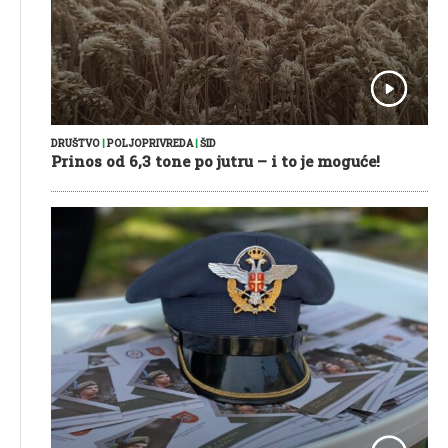
DRUŠTVO
|
POLJOPRIVREDA
|
ŠID
Prinos od 6,3 tone po jutru – i to je moguće!