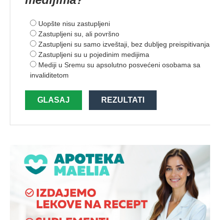
Uopšte nisu zastupljeni
Zastupljeni su, ali površno
Zastupljeni su samo izveštaji, bez dubljeg preispitivanja
Zastupljeni su u pojedinim medijima
Mediji u Sremu su apsolutno posvećeni osobama sa
invaliditetom
GLASAJ
REZULTATI