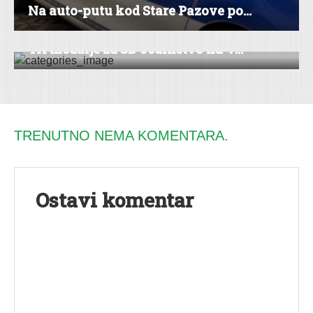
Na auto-putu kod Stare Pazove po...
SPORT
|
STARA PAZOVA
Tri medalje za SD Jedinstvo na V...
TRENUTNO NEMA KOMENTARA.
Ostavi komentar