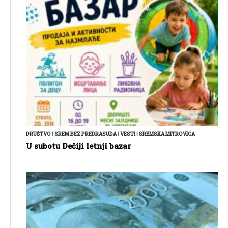
DRUŠTVO
|
SREM BEZ PREDRASUDA
|
VESTI
|
SREMSKA MITROVICA
U subotu Dečiji letnji bazar