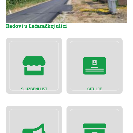
Radovi u Laćaračkoj ulici
SLUŽBENI LIST
ČITULJE