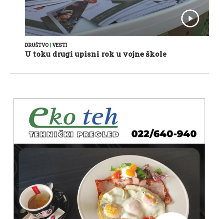
DRUŠTVO
|
VESTI
U toku drugi upisni rok u vojne škole