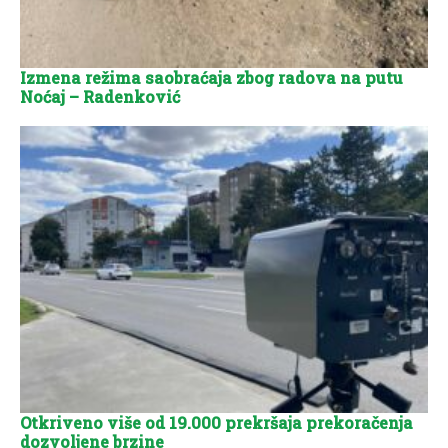
Izmena režima saobraćaja zbog radova na putu
Noćaj – Radenković
Otkriveno više od 19.000 prekršaja prekoračenja
dozvoljene brzine