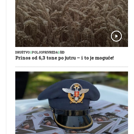
DRUŠTVO
|
POLJOPRIVREDA
|
ŠID
Prinos od 6,3 tone po jutru – i to je moguće!