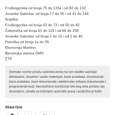
Fruškogorska od broja 75 do 133a i od 82 do 132
Jovanke Gabošac od broja 17 do 35 i od 42 do 144
Krajiška
Fruškogorska od broja 43 do 73 i od 50 do 82
Železnička od broja 61 do 119 i od 66 do 158
Jovanke Gabošac od broja 1 do 15 i od 2 do 40
Putnička od broja 1a do 39
Ekonomija Martinci
Benzinska stanica OMV
ŽTP
Sremske novine polažu autorska prava na sve vlastite sadržaje
(tekstualne, vizuelne i audio materijale, baze podataka, vizuelizacije
baza podataka, baze dokumenata i elektronske prikaze dokumenata i
programerski kod). Neovlašćeno korišćenje bilo kog dela portala nije
dozvoljeno, smatra se kršenjem autorskih prava i podložno je tužbi.
Share this: