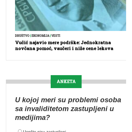
DRUŠTVO
|
EKONOMIJA
|
VESTI
Vučić najavio mere podrške: Jednokratna
novčana pomoć, vaučeri i niže cene lekova
ANKETA
U kojoj meri su problemi osoba
sa invaliditetom zastupljeni u
medijima?
Uopšte nisu zastupljeni