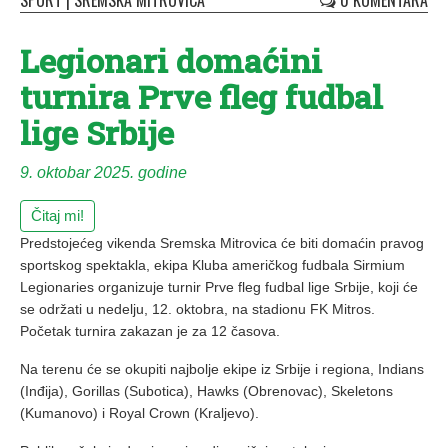
SPORT
|
SREMSKA MITROVICA
0 KOMENTARA
Legionari domaćini
turnira Prve fleg fudbal
lige Srbije
9. oktobar 2025. godine
Čitaj mi!
Predstojećeg vikenda Sremska Mitrovica će biti domaćin pravog
sportskog spektakla, ekipa Kluba američkog fudbala Sirmium
Legionaries organizuje turnir Prve fleg fudbal lige Srbije, koji će
se održati u nedelju, 12. oktobra, na stadionu FK Mitros.
Početak turnira zakazan je za 12 časova.
Na terenu će se okupiti najbolje ekipe iz Srbije i regiona, Indians
(Inđija), Gorillas (Subotica), Hawks (Obrenovac), Skeletons
(Kumanovo) i Royal Crown (Kraljevo).