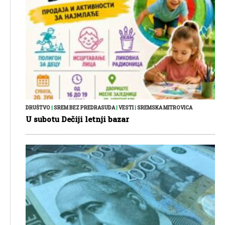
DRUŠTVO
|
SREM BEZ PREDRASUDA
|
VESTI
|
SREMSKA MITROVICA
U subotu Dečiji letnji bazar