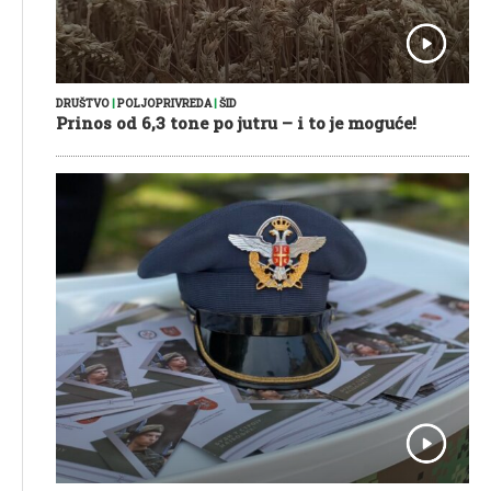
DRUŠTVO
|
POLJOPRIVREDA
|
ŠID
Prinos od 6,3 tone po jutru – i to je moguće!