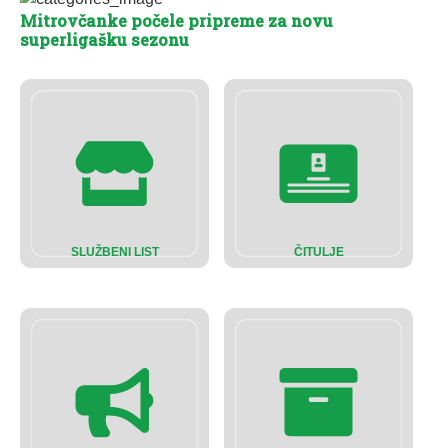
Mitrovčanke počele pripreme za novu
superligašku sezonu
SLUŽBENI LIST
ČITULJE