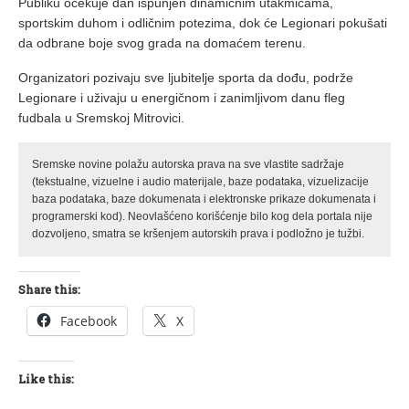
Publiku očekuje dan ispunjen dinamičnim utakmicama,
sportskim duhom i odličnim potezima, dok će Legionari pokušati
da odbrane boje svog grada na domaćem terenu.
Organizatori pozivaju sve ljubitelje sporta da dođu, podrže
Legionare i uživaju u energičnom i zanimljivom danu fleg
fudbala u Sremskoj Mitrovici.
Sremske novine polažu autorska prava na sve vlastite sadržaje
(tekstualne, vizuelne i audio materijale, baze podataka, vizuelizacije
baza podataka, baze dokumenata i elektronske prikaze dokumenata i
programerski kod). Neovlašćeno korišćenje bilo kog dela portala nije
dozvoljeno, smatra se kršenjem autorskih prava i podložno je tužbi.
Share this:
Facebook
X
Like this: