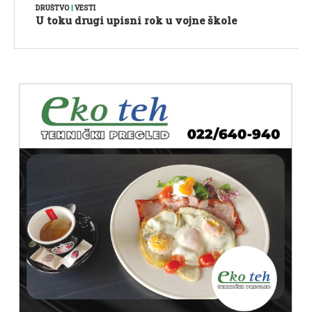
DRUŠTVO
|
VESTI
U toku drugi upisni rok u vojne škole