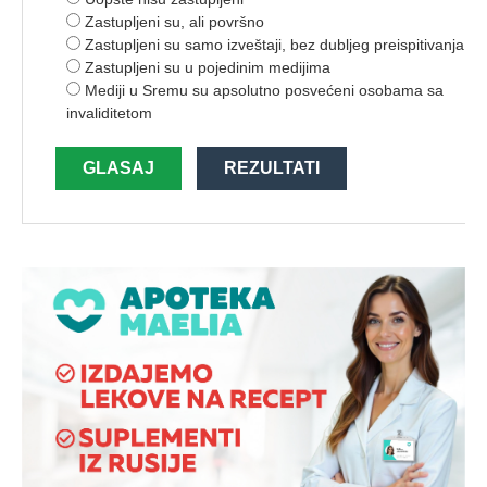
Zastupljeni su, ali površno
Zastupljeni su samo izveštaji, bez dubljeg preispitivanja
Zastupljeni su u pojedinim medijima
Mediji u Sremu su apsolutno posvećeni osobama sa
invaliditetom
GLASAJ
REZULTATI