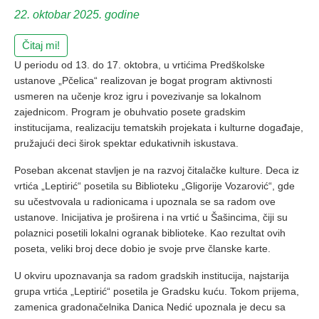
22. oktobar 2025. godine
Čitaj mi!
U periodu od 13. do 17. oktobra, u vrtićima Predškolske
ustanove „Pčelica“ realizovan je bogat program aktivnosti
usmeren na učenje kroz igru i povezivanje sa lokalnom
zajednicom. Program je obuhvatio posete gradskim
institucijama, realizaciju tematskih projekata i kulturne događaje,
pružajući deci širok spektar edukativnih iskustava.
Poseban akcenat stavljen je na razvoj čitalačke kulture. Deca iz
vrtića „Leptirić“ posetila su Biblioteku „Gligorije Vozarović“, gde
su učestvovala u radionicama i upoznala se sa radom ove
ustanove. Inicijativa je proširena i na vrtić u Šašincima, čiji su
polaznici posetili lokalni ogranak biblioteke. Kao rezultat ovih
poseta, veliki broj dece dobio je svoje prve članske karte.
U okviru upoznavanja sa radom gradskih institucija, najstarija
grupa vrtića „Leptirić“ posetila je Gradsku kuću. Tokom prijema,
zamenica gradonačelnika Danica Nedić upoznala je decu sa