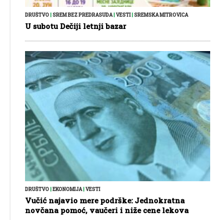
DRUŠTVO
|
SREM BEZ PREDRASUDA
|
VESTI
|
SREMSKA MITROVICA
U subotu Dečiji letnji bazar
DRUŠTVO
|
EKONOMIJA
|
VESTI
Vučić najavio mere podrške: Jednokratna
novčana pomoć, vaučeri i niže cene lekova