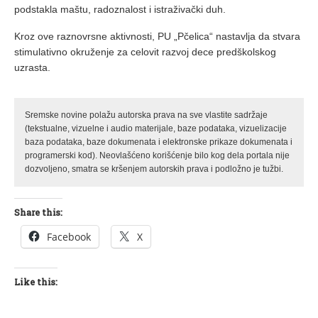
podstakla maštu, radoznalost i istraživački duh.
Kroz ove raznovrsne aktivnosti, PU „Pčelica“ nastavlja da stvara
stimulativno okruženje za celovit razvoj dece predškolskog
uzrasta.
Sremske novine polažu autorska prava na sve vlastite sadržaje
(tekstualne, vizuelne i audio materijale, baze podataka, vizuelizacije
baza podataka, baze dokumenata i elektronske prikaze dokumenata i
programerski kod). Neovlašćeno korišćenje bilo kog dela portala nije
dozvoljeno, smatra se kršenjem autorskih prava i podložno je tužbi.
Share this:
Facebook
X
Like this: