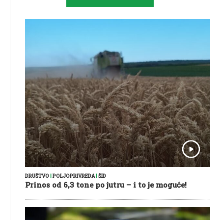
DRUŠTVO
|
POLJOPRIVREDA
|
ŠID
Prinos od 6,3 tone po jutru – i to je moguće!