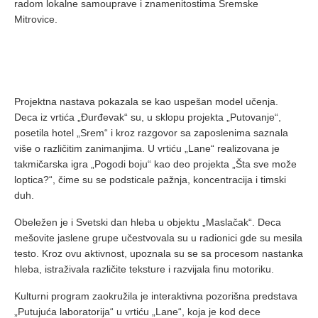
radom lokalne samouprave i znamenitostima Sremske
Mitrovice.
Projektna nastava pokazala se kao uspešan model učenja.
Deca iz vrtića „Đurđevak“ su, u sklopu projekta „Putovanje“,
posetila hotel „Srem“ i kroz razgovor sa zaposlenima saznala
više o različitim zanimanjima. U vrtiću „Lane“ realizovana je
takmičarska igra „Pogodi boju“ kao deo projekta „Šta sve može
loptica?“, čime su se podsticale pažnja, koncentracija i timski
duh.
Obeležen je i Svetski dan hleba u objektu „Maslačak“. Deca
mešovite jaslene grupe učestvovala su u radionici gde su mesila
testo. Kroz ovu aktivnost, upoznala su se sa procesom nastanka
hleba, istraživala različite teksture i razvijala finu motoriku.
Kulturni program zaokružila je interaktivna pozorišna predstava
„Putujuća laboratorija“ u vrtiću „Lane“, koja je kod dece