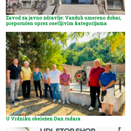
Zavod za javno zdravlje: Vazduh umereno dobar,
preporučen oprez osetljivim kategorijama
U Vrdniku obeležen Dan rudara