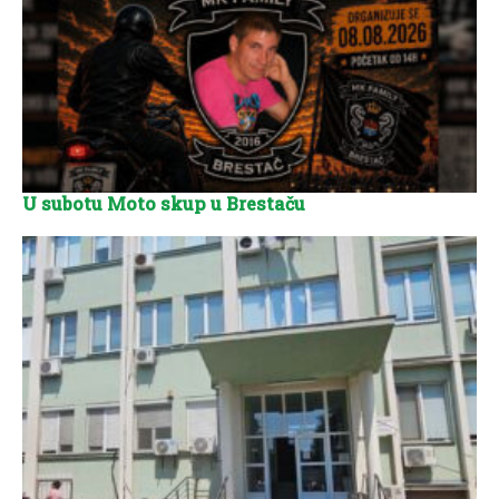
U subotu Moto skup u Brestaču