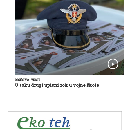
DRUŠTVO
|
VESTI
U toku drugi upisni rok u vojne škole