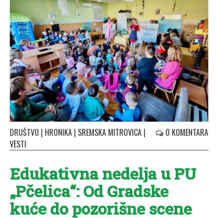
DRUŠTVO
|
HRONIKA
|
SREMSKA MITROVICA
|
0 KOMENTARA
VESTI
Edukativna nedelja u PU
„Pčelica“: Od Gradske
kuće do pozorišne scene