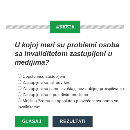
ANKETA
U kojoj meri su problemi osoba
sa invaliditetom zastupljeni u
medijima?
Uopšte nisu zastupljeni
Zastupljeni su, ali površno
Zastupljeni su samo izveštaji, bez dubljeg preispitivanja
Zastupljeni su u pojedinim medijima
Mediji u Sremu su apsolutno posvećeni osobama sa
invaliditetom
GLASAJ
REZULTATI