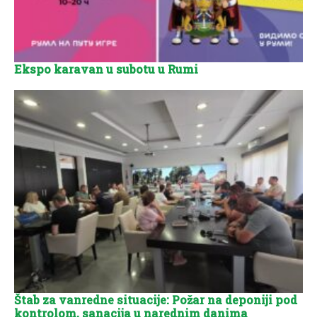
Ekspo karavan u subotu u Rumi
Štab za vanredne situacije: Požar na deponiji pod
kontrolom, sanacija u narednim danima