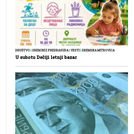
DRUŠTVO
|
SREM BEZ PREDRASUDA
|
VESTI
|
SREMSKA MITROVICA
U subotu Dečiji letnji bazar