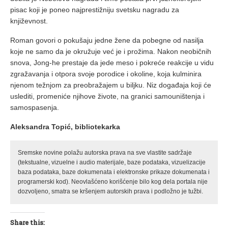
pisac koji je poneo najprestižniju svetsku nagradu za
književnost.
Roman govori o pokušaju jedne žene da pobegne od nasilja
koje ne samo da je okružuje već je i prožima. Nakon neobičnih
snova, Jong-he prestaje da jede meso i pokreće reakcije u vidu
zgražavanja i otpora svoje porodice i okoline, koja kulminira
njenom težnjom za preobražajem u biljku. Niz događaja koji će
uslediti, promeniće njihove živote, na granici samouništenja i
samospasenja.
Aleksandra Topić, bibliotekarka
Sremske novine polažu autorska prava na sve vlastite sadržaje
(tekstualne, vizuelne i audio materijale, baze podataka, vizuelizacije
baza podataka, baze dokumenata i elektronske prikaze dokumenata i
programerski kod). Neovlašćeno korišćenje bilo kog dela portala nije
dozvoljeno, smatra se kršenjem autorskih prava i podložno je tužbi.
Share this: