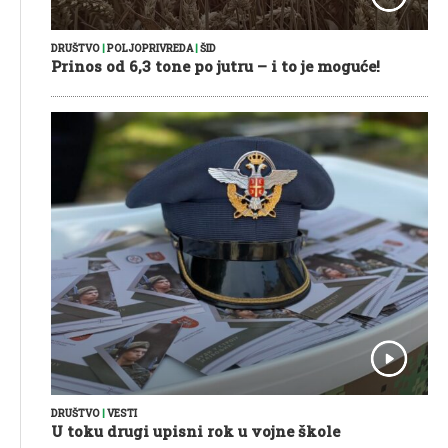
DRUŠTVO
|
POLJOPRIVREDA
|
ŠID
Prinos od 6,3 tone po jutru – i to je moguće!
DRUŠTVO
|
VESTI
U toku drugi upisni rok u vojne škole