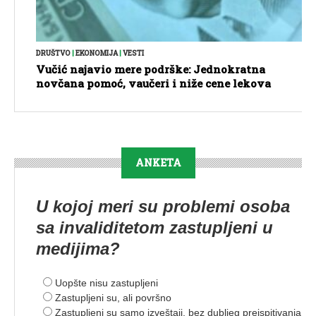
DRUŠTVO
|
EKONOMIJA
|
VESTI
Vučić najavio mere podrške: Jednokratna
novčana pomoć, vaučeri i niže cene lekova
ANKETA
U kojoj meri su problemi osoba
sa invaliditetom zastupljeni u
medijima?
Uopšte nisu zastupljeni
Zastupljeni su, ali površno
Zastupljeni su samo izveštaji, bez dubljeg preispitivanja