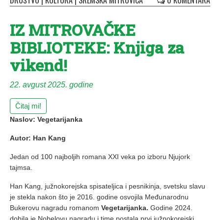
DRUŠTVO
|
KULTURA
|
SREMSKA MITROVICA
0 KOMENTARA
IZ MITROVAČKE
BIBLIOTEKE: Knjiga za
vikend!
22. avgust 2025. godine
Čitaj mi!
Naslov: Vegetarijanka
Autor: Han Kang
Jedan od 100 najboljih romana XXI veka po izboru Njujork
tajmsa.
Han Kang, južnokorejska spisateljica i pesnikinja, svetsku slavu
je stekla nakon što je 2016. godine osvojila Međunarodnu
Bukerovu nagradu romanom
Vegetarijanka.
Godine 2024.
dobila je Nobelovu nagradu i time postala prvi južnokorejski