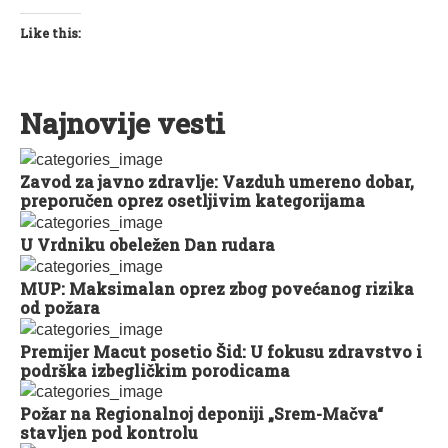
Like this:
Najnovije vesti
Zavod za javno zdravlje: Vazduh umereno dobar,
preporučen oprez osetljivim kategorijama
U Vrdniku obeležen Dan rudara
MUP: Maksimalan oprez zbog povećanog rizika
od požara
Premijer Macut posetio Šid: U fokusu zdravstvo i
podrška izbegličkim porodicama
Požar na Regionalnoj deponiji „Srem-Mačva“
stavljen pod kontrolu