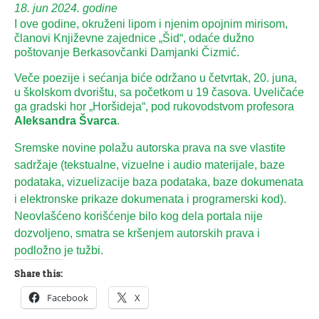
18. jun 2024. godine
I ove godine, okruženi lipom i njenim opojnim mirisom,
članovi Književne zajednice „Šid“, odaće dužno
poštovanje Berkasovčanki Damjanki Čizmić.
Veče poezije i sećanja biće održano u četvrtak, 20. juna,
u školskom dvorištu, sa početkom u 19 časova. Uveličaće
ga gradski hor „Horšideja“, pod rukovodstvom profesora
Aleksandra Švarca
.
Sremske novine polažu autorska prava na sve vlastite
sadržaje (tekstualne, vizuelne i audio materijale, baze
podataka, vizuelizacije baza podataka, baze dokumenata
i elektronske prikaze dokumenata i programerski kod).
Neovlašćeno korišćenje bilo kog dela portala nije
dozvoljeno, smatra se kršenjem autorskih prava i
podložno je tužbi.
Share this:
Facebook
X