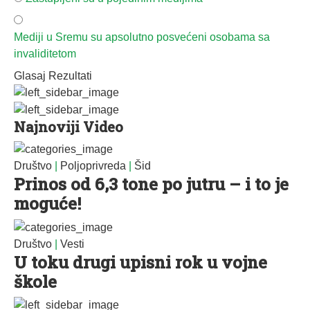
Mediji u Sremu su apsolutno posvećeni osobama sa
invaliditetom
Glasaj
Rezultati
Najnoviji Video
Društvo
|
Poljoprivreda
|
Šid
Prinos od 6,3 tone po jutru – i to je
moguće!
Društvo
|
Vesti
U toku drugi upisni rok u vojne
škole