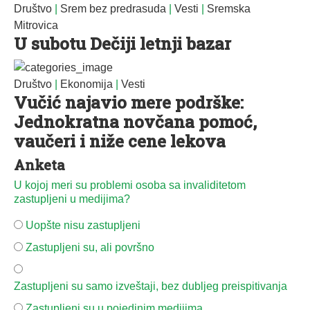
Društvo
|
Srem bez predrasuda
|
Vesti
|
Sremska
Mitrovica
U subotu Dečiji letnji bazar
Društvo
|
Ekonomija
|
Vesti
Vučić najavio mere podrške:
Jednokratna novčana pomoć,
vaučeri i niže cene lekova
Anketa
U kojoj meri su problemi osoba sa invaliditetom
zastupljeni u medijima?
Uopšte nisu zastupljeni
Zastupljeni su, ali površno
Zastupljeni su samo izveštaji, bez dubljeg preispitivanja
Zastupljeni su u pojedinim medijima