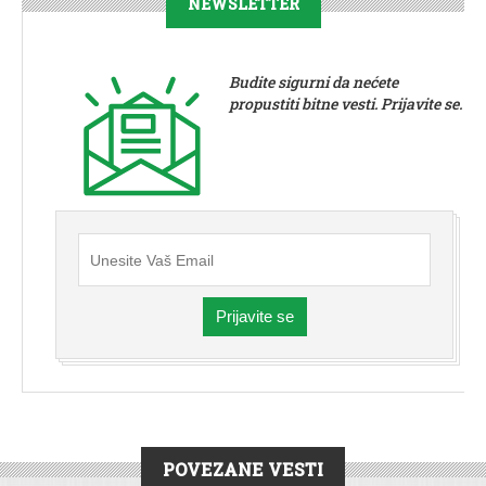
NEWSLETTER
Budite sigurni da nećete
propustiti bitne vesti. Prijavite se.
Prijavite se
POVEZANE VESTI
KULTURA
|
VESTI
|
STARA PAZOVA