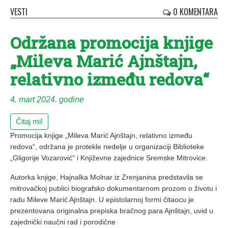
VESTI
0 KOMENTARA
Održana promocija knjige
„Mileva Marić Ajnštajn,
relativno između redova“
4. mart 2024. godine
Čitaj mi!
Promocija knjige „Mileva Marić Ajnštajn, relativno između
redova“, održana je protekle nedelje u organizaciji Biblioteke
„Gligorije Vozarović“ i Književne zajednice Sremske Mitrovice.
Autorka knjige, Hajnalka Molnar iz Zrenjanina predstavila se
mitrovačkoj publici biografsko dokumentarnom prozom o životu i
radu Mileve Marić Ajnštajn. U epistolarnoj formi čitaocu je
prezentovana originalna prepiska bračnog para Ajnštajn, uvid u
zajednički naučni rad i porodične