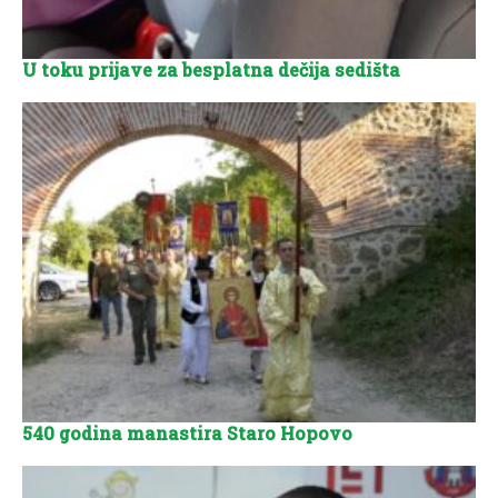
U toku prijave za besplatna dečija sedišta
540 godina manastira Staro Hopovo