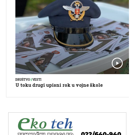
DRUŠTVO
|
VESTI
U toku drugi upisni rok u vojne škole