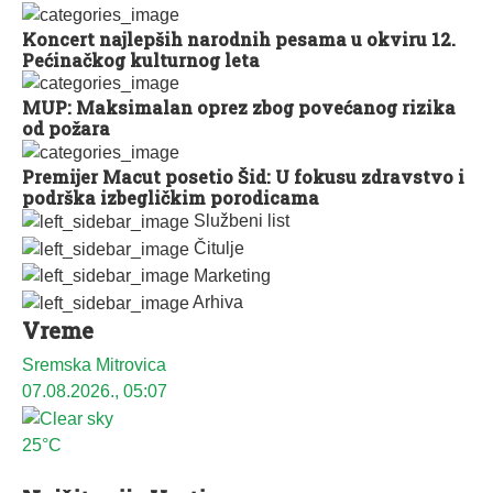
Koncert najlepših narodnih pesama u okviru 12.
Pećinačkog kulturnog leta
MUP: Maksimalan oprez zbog povećanog rizika
od požara
Premijer Macut posetio Šid: U fokusu zdravstvo i
podrška izbegličkim porodicama
Službeni list
Čitulje
Marketing
Arhiva
Vreme
Sremska Mitrovica
07.08.2026., 05:07
25°C