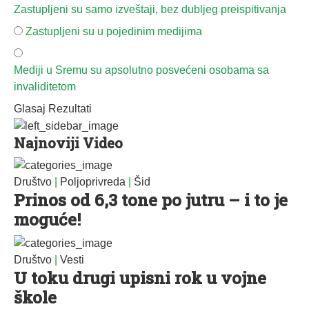
Zastupljeni su samo izveštaji, bez dubljeg preispitivanja
Zastupljeni su u pojedinim medijima
Mediji u Sremu su apsolutno posvećeni osobama sa
invaliditetom
Glasaj
Rezultati
Najnoviji Video
Društvo
|
Poljoprivreda
|
Šid
Prinos od 6,3 tone po jutru – i to je
moguće!
Društvo
|
Vesti
U toku drugi upisni rok u vojne
škole