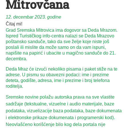
Mitrovčana
12. decembar 2023. godine
Čitaj mi!
Grad Sremska Mitrovica ima dogovor sa Deda Mrazom.
Ispred Turističkog info-centra nalazi se Deda Mrazovo
poštansko sanduče, tako da sve želje koje niste još
poslali ili mislite da može samo on da vam ispuni,
napišite na papirić i ubacite u magično sanduče do 21.
decembra.
Deda Mraz će izvući nekoliko pisama i paket stiže na te
adrese. U pismu su obavezni podaci: ime i prezime
deteta, godište, adresa, ime i prezime i broj telefona
roditelja.
Sremske novine polažu autorska prava na sve vlastite
sadržaje (tekstualne, vizuelne i audio materijale, baze
podataka, vizuelizacije baza podataka, baze dokumenata
i elektronske prikaze dokumenata i programerski kod).
Neovlašćeno korišćenje bilo kog dela portala nije