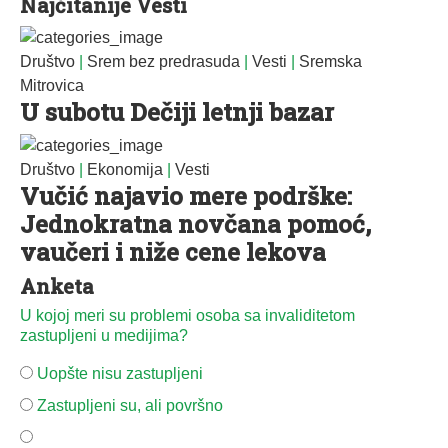
Najčitanije Vesti
Društvo
|
Srem bez predrasuda
|
Vesti
|
Sremska
Mitrovica
U subotu Dečiji letnji bazar
Društvo
|
Ekonomija
|
Vesti
Vučić najavio mere podrške:
Jednokratna novčana pomoć,
vaučeri i niže cene lekova
Anketa
U kojoj meri su problemi osoba sa invaliditetom
zastupljeni u medijima?
Uopšte nisu zastupljeni
Zastupljeni su, ali površno