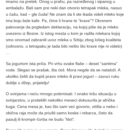
imamo na pretek. Onog u prahu, pa razređenog i sipanog u
ambalažu. Baš sam pre neki dan otvorio tetrapak mleka, nasuo
u čašu, kad – gle čuda! Ne znam da li ste ikada videli mleko koje
ima boju bele kafe. Pa, čime li hrane te “krave”? Okrenem
pakovanje da pogledam deklaraciju, na kojoj piše da je mleko
uvezeno iz Bosne. Iz istog mesta u kom je radila mlekara kojoj
smo onomad zabranili uvoz mleka u Srbiju zbog lošeg kvaliteta
(odnosno, u tetrapaku je tada bilo nešto što krave nije ni videlo)
…
Sa jogurtom ista priča. Pri vrhu svake flaše – deset “santima”
vode. Slegao se prašak, šta ćeš. Mora negde da se nataloži. A
ukoliko želiš da kupiš pravo mleko ili pravi jogurt – zavuci ruku
dublje u džep, prijatelju!
O svinjama i neću mnogo polemisati. I onako lošu situaciju u
svinjarstvu, u proteklih nekoliko meseci dokusurila je afrička
kuga. Cena mesa je, kao što sam već govorio, otišla u nebo i
obična raja može da priušti samo koske i rebarca, čisto da
pasulj ili krompir-čorba ne budu “klot”.