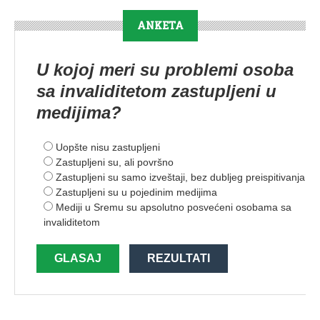
ANKETA
U kojoj meri su problemi osoba
sa invaliditetom zastupljeni u
medijima?
Uopšte nisu zastupljeni
Zastupljeni su, ali površno
Zastupljeni su samo izveštaji, bez dubljeg preispitivanja
Zastupljeni su u pojedinim medijima
Mediji u Sremu su apsolutno posvećeni osobama sa
invaliditetom
GLASAJ
REZULTATI