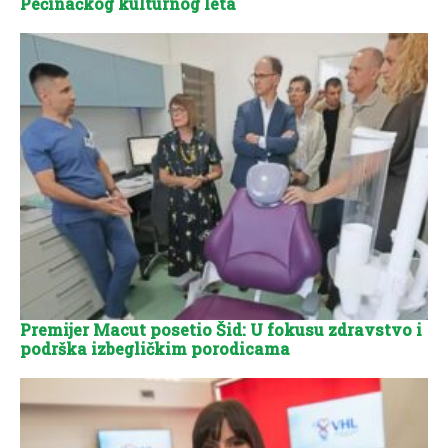
Pećinačkog kulturnog leta
Premijer Macut posetio Šid: U fokusu zdravstvo i
podrška izbegličkim porodicama