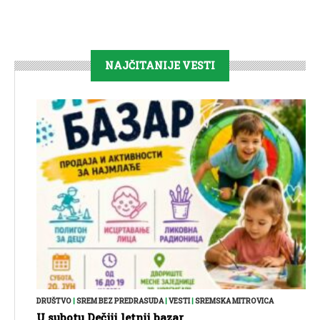
NAJČITANIJE VESTI
DRUŠTVO
|
SREM BEZ PREDRASUDA
|
VESTI
|
SREMSKA MITROVICA
U subotu Dečiji letnji bazar