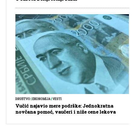
DRUŠTVO
|
EKONOMIJA
|
VESTI
Vučić najavio mere podrške: Jednokratna
novčana pomoć, vaučeri i niže cene lekova