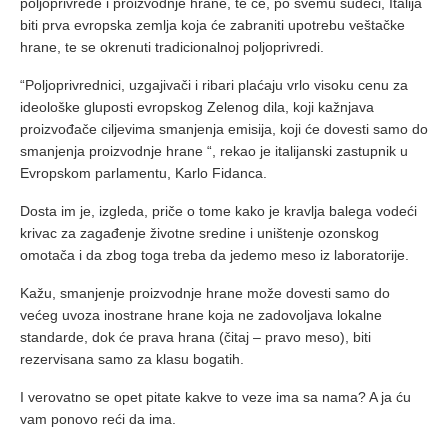
poljoprivrede i proizvodnje hrane, te će, po svemu sudeći, Italija
biti prva evropska zemlja koja će zabraniti upotrebu veštačke
hrane, te se okrenuti tradicionalnoj poljoprivredi.
“Poljoprivrednici, uzgajivači i ribari plaćaju vrlo visoku cenu za
ideološke gluposti evropskog Zelenog dila, koji kažnjava
proizvođače ciljevima smanjenja emisija, koji će dovesti samo do
smanjenja proizvodnje hrane “, rekao je italijanski zastupnik u
Evropskom parlamentu, Karlo Fidanca.
Dosta im je, izgleda, priče o tome kako je kravlja balega vodeći
krivac za zagađenje životne sredine i uništenje ozonskog
omotača i da zbog toga treba da jedemo meso iz laboratorije.
Kažu, smanjenje proizvodnje hrane može dovesti samo do
većeg uvoza inostrane hrane koja ne zadovoljava lokalne
standarde, dok će prava hrana (čitaj – pravo meso), biti
rezervisana samo za klasu bogatih.
I verovatno se opet pitate kakve to veze ima sa nama? A ja ću
vam ponovo reći da ima.