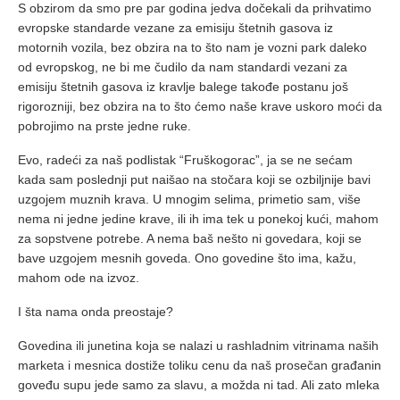
S obzirom da smo pre par godina jedva dočekali da prihvatimo
evropske standarde vezane za emisiju štetnih gasova iz
motornih vozila, bez obzira na to što nam je vozni park daleko
od evropskog, ne bi me čudilo da nam standardi vezani za
emisiju štetnih gasova iz kravlje balege takođe postanu još
rigorozniji, bez obzira na to što ćemo naše krave uskoro moći da
pobrojimo na prste jedne ruke.
Evo, radeći za naš podlistak “Fruškogorac”, ja se ne sećam
kada sam poslednji put naišao na stočara koji se ozbiljnije bavi
uzgojem muznih krava. U mnogim selima, primetio sam, više
nema ni jedne jedine krave, ili ih ima tek u ponekoj kući, mahom
za sopstvene potrebe. A nema baš nešto ni govedara, koji se
bave uzgojem mesnih goveda. Ono govedine što ima, kažu,
mahom ode na izvoz.
I šta nama onda preostaje?
Govedina ili junetina koja se nalazi u rashladnim vitrinama naših
marketa i mesnica dostiže toliku cenu da naš prosečan građanin
goveđu supu jede samo za slavu, a možda ni tad. Ali zato mleka