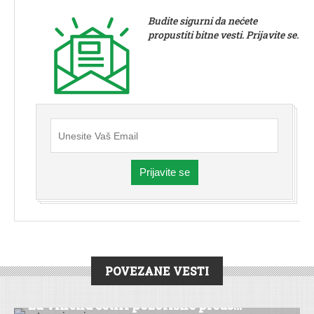
Budite sigurni da nećete
propustiti bitne vesti. Prijavite se.
Prijavite se
POVEZANE VESTI
DRUŠTVO
|
KULTURA
|
VESTI
|
ŠID
Za vikend četiri pozorišne preds...
DRUŠTVO
|
VESTI