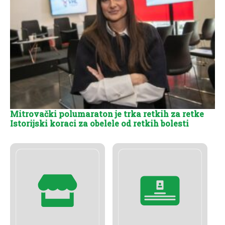
Mitrovački polumaraton je trka retkih za retke
Istorijski koraci za obelele od retkih bolesti