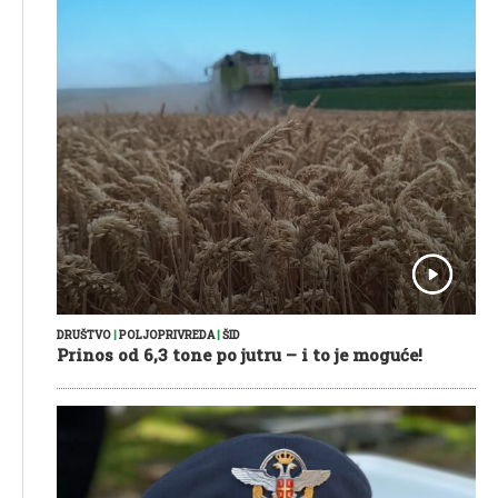
DRUŠTVO
|
POLJOPRIVREDA
|
ŠID
Prinos od 6,3 tone po jutru – i to je moguće!