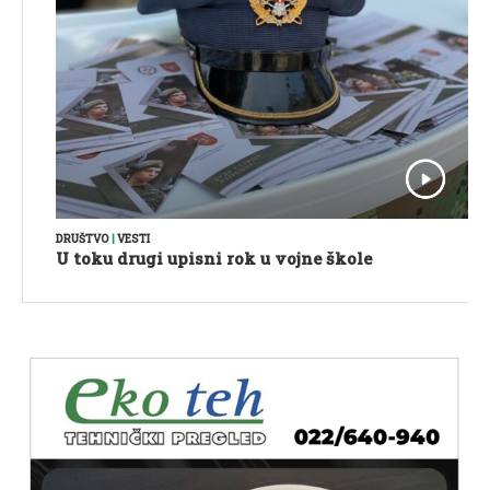
DRUŠTVO
|
VESTI
U toku drugi upisni rok u vojne škole