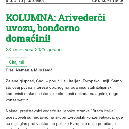
DRUŠTVO
|
KOLUMNA
0 KOMENTARA
KOLUMNA: Arivederči
uvozu, bonđorno
domaćini!
23. novembar 2023. godine
Čitaj mi!
Piše:
Nemanja Milošević
Zelene gluposti, Ćao! – poručili su Italijani Evropskoj uniji. Samo
što ovaj put uz interese običnog naroda nisu stali italijanski
komunisti (kako su istorijske okolnosti nekada nalagale), nego –
konzervativci!
Naime, predstavnici vodeće italijanske stranke “Braća Italije”,
učestvovali su nedavno na skupu Evropskih konzervativaca, gde
su digli glas protiv aktuelne politike Evropske unije po pitanju