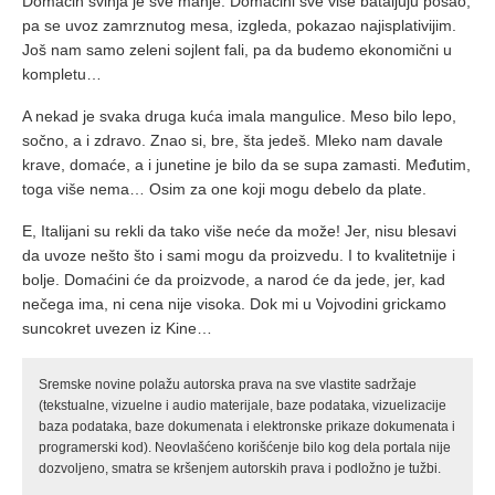
Domaćih svinja je sve manje. Domaćini sve više bataljuju posao,
pa se uvoz zamrznutog mesa, izgleda, pokazao najisplativijim.
Još nam samo zeleni sojlent fali, pa da budemo ekonomični u
kompletu…
A nekad je svaka druga kuća imala mangulice. Meso bilo lepo,
sočno, a i zdravo. Znao si, bre, šta jedeš. Mleko nam davale
krave, domaće, a i junetine je bilo da se supa zamasti. Međutim,
toga više nema… Osim za one koji mogu debelo da plate.
E, Italijani su rekli da tako više neće da može! Jer, nisu blesavi
da uvoze nešto što i sami mogu da proizvedu. I to kvalitetnije i
bolje. Domaćini će da proizvode, a narod će da jede, jer, kad
nečega ima, ni cena nije visoka. Dok mi u Vojvodini grickamo
suncokret uvezen iz Kine…
Sremske novine polažu autorska prava na sve vlastite sadržaje
(tekstualne, vizuelne i audio materijale, baze podataka, vizuelizacije
baza podataka, baze dokumenata i elektronske prikaze dokumenata i
programerski kod). Neovlašćeno korišćenje bilo kog dela portala nije
dozvoljeno, smatra se kršenjem autorskih prava i podložno je tužbi.