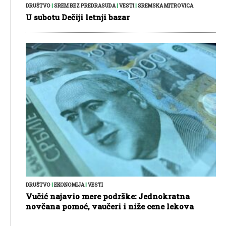
DRUŠTVO
|
SREM BEZ PREDRASUDA
|
VESTI
|
SREMSKA MITROVICA
U subotu Dečiji letnji bazar
DRUŠTVO
|
EKONOMIJA
|
VESTI
Vučić najavio mere podrške: Jednokratna
novčana pomoć, vaučeri i niže cene lekova