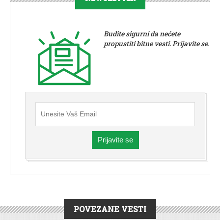
Budite sigurni da nećete
propustiti bitne vesti. Prijavite se.
Prijavite se
POVEZANE VESTI
DRUŠTVO
|
SERVIS
|
VESTI