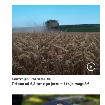
DRUŠTVO
|
POLJOPRIVREDA
|
ŠID
Prinos od 6,3 tone po jutru – i to je moguće!