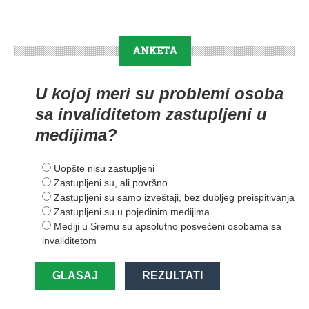
ANKETA
U kojoj meri su problemi osoba
sa invaliditetom zastupljeni u
medijima?
Uopšte nisu zastupljeni
Zastupljeni su, ali površno
Zastupljeni su samo izveštaji, bez dubljeg preispitivanja
Zastupljeni su u pojedinim medijima
Mediji u Sremu su apsolutno posvećeni osobama sa
invaliditetom
GLASAJ
REZULTATI