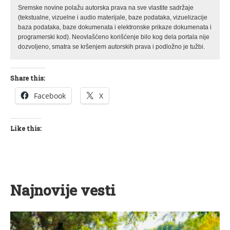
Sremske novine polažu autorska prava na sve vlastite sadržaje
(tekstualne, vizuelne i audio materijale, baze podataka, vizuelizacije
baza podataka, baze dokumenata i elektronske prikaze dokumenata i
programerski kod). Neovlašćeno korišćenje bilo kog dela portala nije
dozvoljeno, smatra se kršenjem autorskih prava i podložno je tužbi.
Share this:
Facebook
X
Like this:
Najnovije vesti