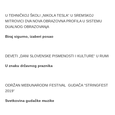
U TEHNIČKOJ ŠKOLI „NIKOLA TESLA“ U SREMSKOJ
MITROVICI DVA NOVA OBRAZOVNA PROFILA U SISTEMU
DUALNOG OBRAZOVANjA
Biraj sigurno
,
izaberi posao
DEVETI „DANI SLOVENSKE PISMENOSTI I KULTURE“ U RUMI
U
znaku državnog praznika
ODRŽAN MEĐUNARODNI FESTIVAL GUDAČA “STRINGFEST
2019“
Svetkovina gudačke muzike