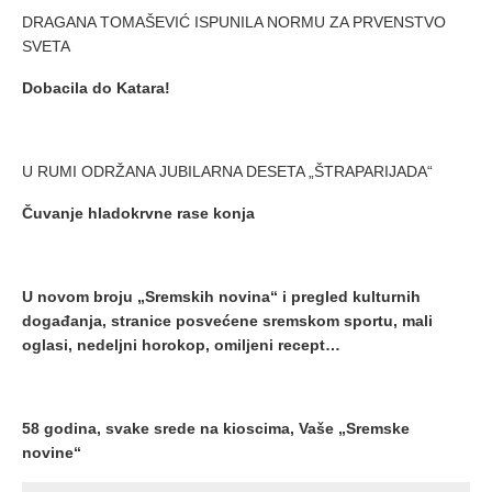
DRAGANA TOMAŠEVIĆ ISPUNILA NORMU ZA PRVENSTVO
SVETA
Dobacila do Katara!
U RUMI ODRŽANA JUBILARNA DESETA „ŠTRAPARIJADA“
Čuvanje hladokrvne rase konja
U novom broju „Sremskih novina“ i
pregled kulturnih
događanja, stranice posvećene
sremskom sportu, mali
oglasi, nedeljni horokop, omiljeni recept…
58 godina, svake srede na kioscima, Vaše „Sremske
novine“