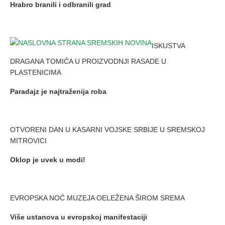
Hrabro branili i odbranili grad
ISKUSTVA
DRAGANA TOMIĆA U PROIZVODNJI RASADE U
PLASTENICIMA
Paradajz
je
najtraženija roba
OTVORENI DAN U KASARNI VOJSKE SRBIJE U SREMSKOJ
MITROVICI
Oklop je uvek u modi!
EVROPSKA NOĆ MUZEJA OELEŽENA ŠIROM SREMA
Više ustanova u evropskoj manifestaciji