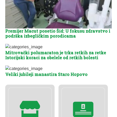
Premijer Macut posetio Šid: U fokusu zdravstvo i
podrška izbegličkim porodicama
Mitrovački polumaraton je trka retkih za retke
Istorijski koraci za obelele od retkih bolesti
Veliki jubileji manastira Staro Hopovo