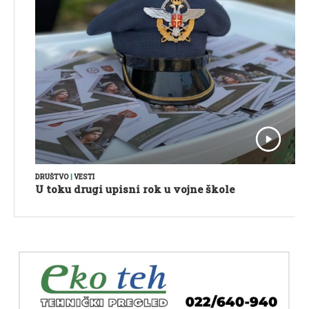
DRUŠTVO
|
VESTI
U toku drugi upisni rok u vojne škole