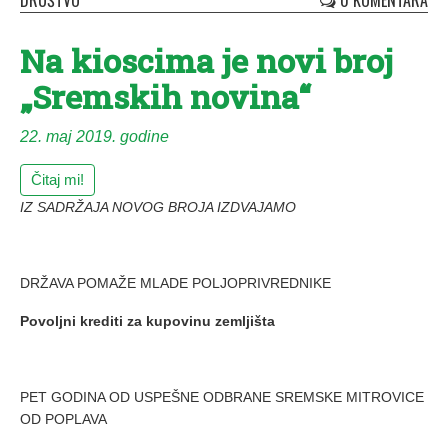
DRUŠTVO
0 KOMENTARA
Na kioscima je novi broj
„Sremskih novina“
22. maj 2019. godine
Čitaj mi!
IZ SADRŽAJA NOVOG BROJA IZDVAJAMO
DRŽAVA POMAŽE MLADE POLJOPRIVREDNIKE
Povoljni krediti za kupovinu zemljišta
PET GODINA OD USPEŠNE ODBRANE SREMSKE MITROVICE
OD POPLAVA