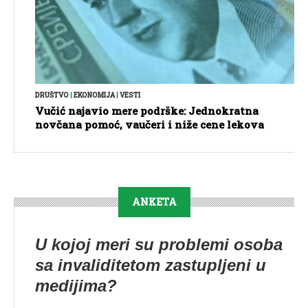
DRUŠTVO
|
EKONOMIJA
|
VESTI
Vučić najavio mere podrške: Jednokratna
novčana pomoć, vaučeri i niže cene lekova
ANKETA
U kojoj meri su problemi osoba
sa invaliditetom zastupljeni u
medijima?