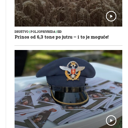
DRUŠTVO
|
POLJOPRIVREDA
|
ŠID
Prinos od 6,3 tone po jutru – i to je moguće!