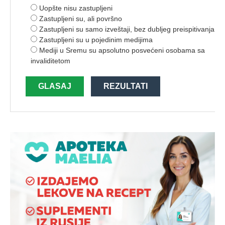
Uopšte nisu zastupljeni
Zastupljeni su, ali površno
Zastupljeni su samo izveštaji, bez dubljeg preispitivanja
Zastupljeni su u pojedinim medijima
Mediji u Sremu su apsolutno posvećeni osobama sa
invaliditetom
GLASAJ
REZULTATI