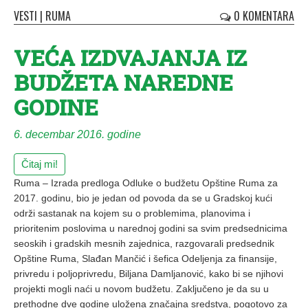
VESTI
|
RUMA
0 KOMENTARA
VEĆA IZDVAJANJA IZ
BUDŽETA NAREDNE
GODINE
6. decembar 2016. godine
Čitaj mi!
Ruma – Izrada predloga Odluke o budžetu Opštine Ruma za
2017. godinu, bio je jedan od povoda da se u Gradskoj kući
održi sastanak na kojem su o problemima, planovima i
prioritenim poslovima u narednoj godini sa svim predsednicima
seoskih i gradskih mesnih zajednica, razgovarali predsednik
Opštine Ruma, Slađan Mančić i šefica Odeljenja za finansije,
privredu i poljoprivredu, Biljana Damljanović, kako bi se njihovi
projekti mogli naći u novom budžetu. Zaključeno je da su u
prethodne dve godine uložena značajna sredstva, pogotovo za