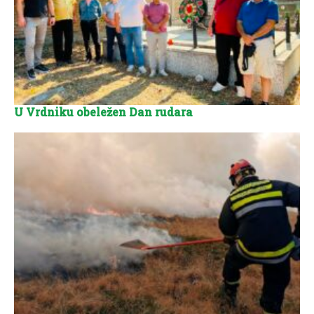
U Vrdniku obeležen Dan rudara