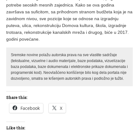
potrebe seoskih mesnih zajednica. Kako se ova godina
završava sa suficitom, sa prihodnom stranom budžeta koja je na
zavidnom nivou, sve pozicije koje se odnose na izgradnju
puteva, ulica, rekonstrukciju Domova kultura, škola, izgradnje
trotoara, rekonstrukcije kanalskih mreža i drugog, biće u 2017.
godini povećane.
Sremske novine polažu autorska prava na sve vlastite sadržaje
(tekstualne, vizuelne i audio materijale, baze podataka, vizuelizacije
baza podataka, baze dokumenata i elektronske prikaze dokumenata i
programerski kod). Neovlašćeno korišćenje bilo kog dela portala nije
dozvoljeno, smatra se kršenjem autorskih prava i podložno je tužbi.
Share this:
Facebook
X
Like this: