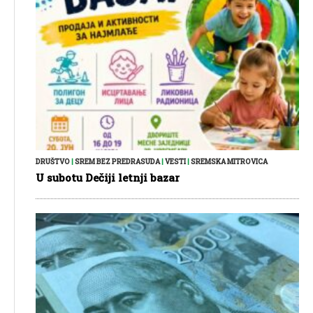
DRUŠTVO
|
SREM BEZ PREDRASUDA
|
VESTI
|
SREMSKA MITROVICA
U subotu Dečiji letnji bazar