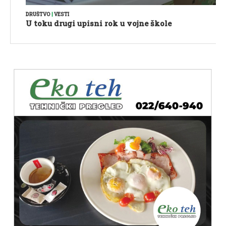
DRUŠTVO
|
VESTI
U toku drugi upisni rok u vojne škole