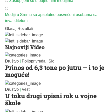
Zastupljeni su u pojedinim medijima
Mediji u Sremu su apsolutno posvećeni osobama sa
invaliditetom
Glasaj
Rezultati
Najnoviji Video
Društvo
|
Poljoprivreda
|
Šid
Prinos od 6,3 tone po jutru – i to je
moguće!
Društvo
|
Vesti
U toku drugi upisni rok u vojne
škole