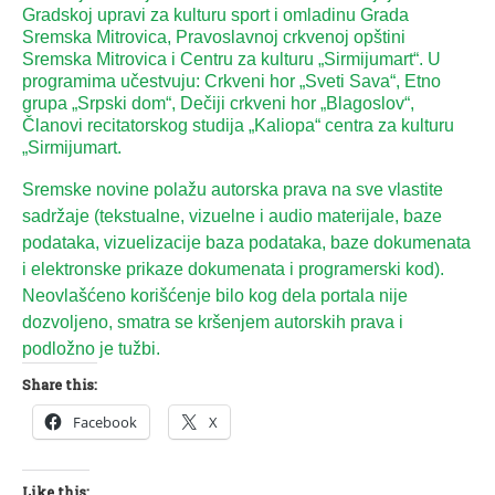
Gradskoj upravi za kulturu sport i omladinu Grada
Sremska Mitrovica, Pravoslavnoj crkvenoj opštini
Sremska Mitrovica i Centru za kulturu „Sirmijumart“. U
programima učestvuju: Crkveni hor „Sveti Sava“, Etno
grupa „Srpski dom“, Dečiji crkveni hor „Blagoslov“,
Članovi recitatorskog studija „Kaliopa“ centra za kulturu
„Sirmijumart.
Sremske novine polažu autorska prava na sve vlastite
sadržaje (tekstualne, vizuelne i audio materijale, baze
podataka, vizuelizacije baza podataka, baze dokumenata
i elektronske prikaze dokumenata i programerski kod).
Neovlašćeno korišćenje bilo kog dela portala nije
dozvoljeno, smatra se kršenjem autorskih prava i
podložno je tužbi.
Share this:
Facebook
X
Like this: