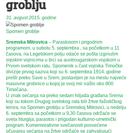
groblju
31. avgust 2015. godine
Spomen groblje
Sremska Mitrovica
– Parastosom i prigodnim
programom, u subotu 5. septembra , sa početkom u 11
časova, na Legetskom polju odaće se pošta izginulim
srpskim vojnicima u bici sa austrougarskom vojskom u
Prvom svetskom ratu. Spomenik u čast vojnika Timočke
divizije prvog saziva koji su 6. septembra 1914. godine
prešli preko Save u Srem, postavljen je na mestu najveće
masovne grobnice u kojoj je svoj mir našlo oko 800
Timočana.
U znak sećanja na preko sedam hiljada građana Srema
koji su tokom Drugog svetskog rata bili žrtve fašističkog
terora, na Spomen groblju u Sremskoj Mitrovici, u nedelju
6. septembra sa početkom u 9,30 časova održaće se
sveta liturgija, parastos i prigodan kulturno-umetnički
program. Komemorativne svečanosti posvećene
očuvanju sećanja na žrtve održaće se zahvaljujući