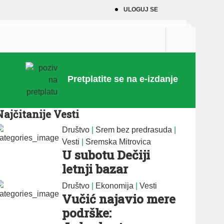
ULOGUJ SE
Pretplatite se na e-izdanje
Najčitanije Vesti
Društvo
|
Srem bez predrasuda
|
Vesti
|
Sremska Mitrovica
U subotu Dečiji
letnji bazar
Društvo
|
Ekonomija
|
Vesti
Vučić najavio mere
podrške: