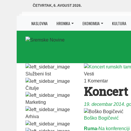
ČETVRTAK, 6. AVGUST 2026.
NASLOVNA
HRONIKA
EKONOMIJA
KULTURA
Službeni list
Vesti
1 Komentar
Koncert
Čitulje
Marketing
19. decembar 2014. g
Arhiva
Boško Bogičević
Ruma-
Na konferenciji