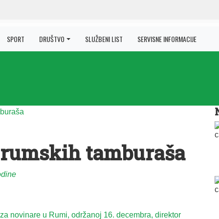
SPORT
DRUŠTVO
SLUŽBENI LIST
SERVISNE INFORMACIJE
 rumskih tamburaša
odine
 za novinare u Rumi, održanoj 16. decembra, direktor