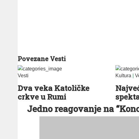
Povezane Vesti
Vesti
Kultura
|
V
Dva veka Katoličke
Najveć
crkve u Rumi
spekt
Jedno reagovanje na “Kon