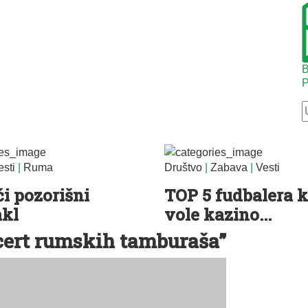
B
P
esti
|
Ruma
Društvo
|
Zabava
|
Vesti
i pozorišni
TOP 5 fudbalera k
akl
vole kazino...
cert rumskih tamburaša”