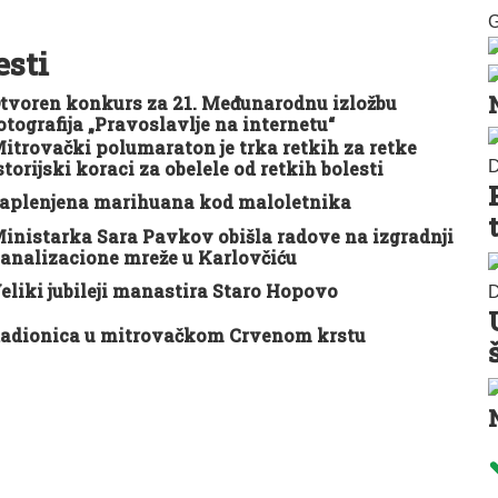
G
esti
tvoren konkurs za 21. Međunarodnu izložbu
otografija „Pravoslavlje na internetu“
itrovački polumaraton je trka retkih za retke
storijski koraci za obelele od retkih bolesti
D
aplenjena marihuana kod maloletnika
inistarka Sara Pavkov obišla radove na izgradnji
analizacione mreže u Karlovčiću
eliki jubileji manastira Staro Hopovo
D
adionica u mitrovačkom Crvenom krstu