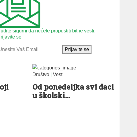
udite sigurni da nećete propustiti bitne vesti.
rijavite se.
Prijavite se
Društvo
|
Vesti
oji
Od ponedeljka svi đaci
u školski...