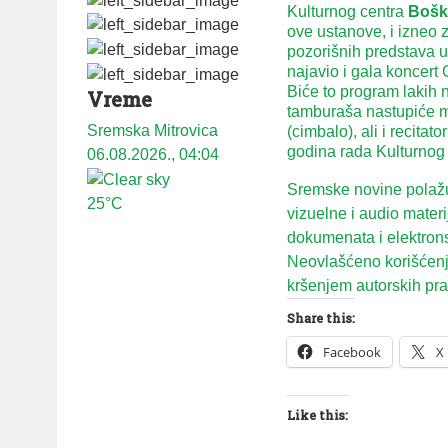
Kulturnog centra
Bošk
ove ustanove, i izneo
pozorišnih predstava u
najavio i gala koncert
Biće to program lakih 
Vreme
tamburaša nastupiće m
Sremska Mitrovica
(cimbalo), ali i recita
godina rada Kulturnog
06.08.2026., 04:04
Sremske novine polažu 
25°C
vizuelne i audio mater
dokumenata i elektron
Neovlašćeno korišćenje
kršenjem autorskih prav
Share this:
Facebook
X
Like this: