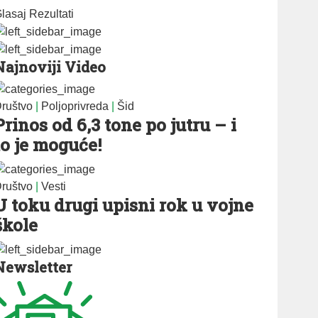
lasaj
Rezultati
Najnoviji Video
ruštvo
|
Poljoprivreda
|
Šid
Prinos od 6,3 tone po jutru – i
to je moguće!
ruštvo
|
Vesti
U toku drugi upisni rok u vojne
škole
Newsletter