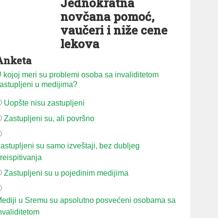
Jednokratna
novčana pomoć,
vaučeri i niže cene
lekova
Anketa
 kojoj meri su problemi osoba sa invaliditetom
astupljeni u medijima?
Uopšte nisu zastupljeni
Zastupljeni su, ali površno
astupljeni su samo izveštaji, bez dubljeg
reispitivanja
Zastupljeni su u pojedinim medijima
ediji u Sremu su apsolutno posvećeni osobama sa
nvaliditetom