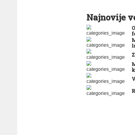
Najnovije v
O
f
M
I
Z
M
k
V
R