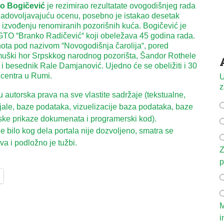
o Bogičević
je rezimirao rezultatate ovogodišnjeg rada
 zadovoljavajuću ocenu, posebno je istakao desetak
 izvođenju renomiranih pozorišnih kuća. Bogičević je
 GTO “Branko Radičević“ koji obeležava 45 godina rada.
nota pod nazivom “Novogodišnja čarolija“, pored
uški hor Srpskkog narodnog pozorišta, Šandor Rothele
tor i besednik Rale Damjanović. Ujedno će se obeližiti i 30
 centra u Rumi.
U
z
autorska prava na sve vlastite sadržaje (tekstualne,
ijale, baze podataka, vizuelizacije baza podataka, baze
ske prikaze dokumenata i programerski kod).
 bilo kog dela portala nije dozvoljeno, smatra se
a i podložno je tužbi.
Z
p
M
i