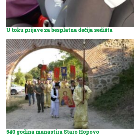
U toku prijave za besplatna dečija sedišta
540 godina manastira Staro Hopovo