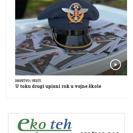
DRUŠTVO
|
VESTI
U toku drugi upisni rok u vojne škole