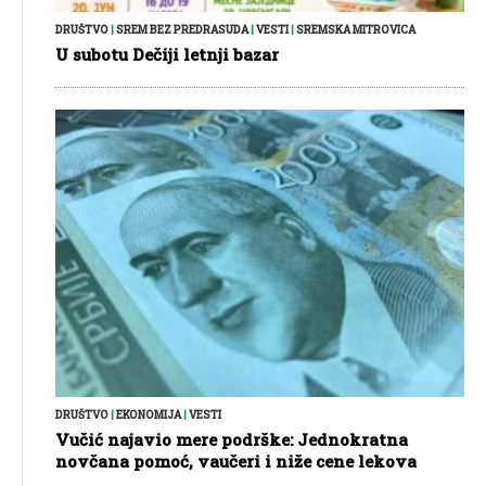
DRUŠTVO
|
SREM BEZ PREDRASUDA
|
VESTI
|
SREMSKA MITROVICA
U subotu Dečiji letnji bazar
DRUŠTVO
|
EKONOMIJA
|
VESTI
Vučić najavio mere podrške: Jednokratna
novčana pomoć, vaučeri i niže cene lekova