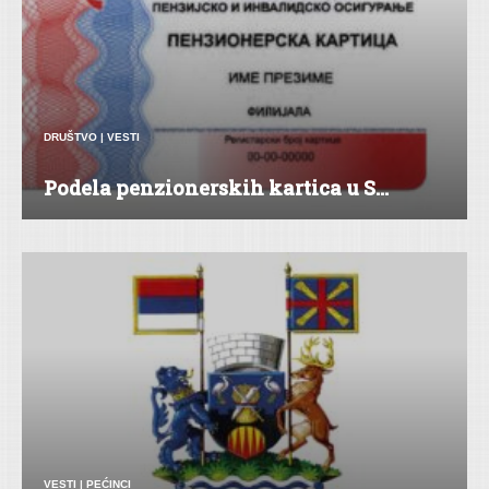
DRUŠTVO
|
VESTI
Podela penzionerskih kartica u S...
VESTI
|
PEĆINCI