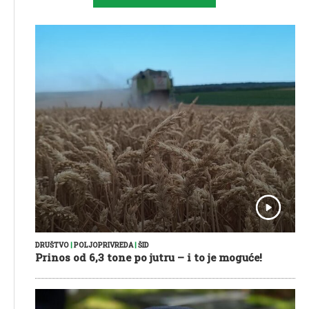
DRUŠTVO
|
POLJOPRIVREDA
|
ŠID
Prinos od 6,3 tone po jutru – i to je moguće!