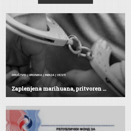
DRUŠTVO
|
HRONIKA
|
INĐIJA
|
VESTI
Zaplenjena marihuana, pritvoren ...