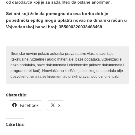
od darodavca koji je za sada hteo da ostane anoniman.
Svi oni koji žele da pomognu da ova borba dobije
pobednički epilog mogu uplatiti novac na dinarski račun u
Vojvođanskoj banci broj: 355000320038468469.
Sremske novine polažu autorska prava na sve vlastite sadržaje
(tekstualne, vizuelne i audio materijale, baze podataka, vizuelizacije
baza podataka, baze dokumenata i elektronske prikaze dokumenata i
programerski kod). Neovlašćeno korišćenje bilo kog dela portala nije
dozvoljeno, smatra se kršenjem autorskih prava i podložno je tužbi.
Share this:
Facebook
X
Like this: