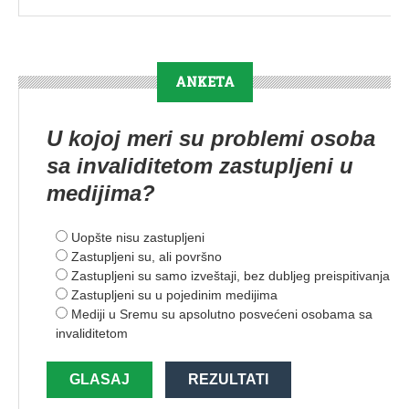
ANKETA
U kojoj meri su problemi osoba
sa invaliditetom zastupljeni u
medijima?
Uopšte nisu zastupljeni
Zastupljeni su, ali površno
Zastupljeni su samo izveštaji, bez dubljeg preispitivanja
Zastupljeni su u pojedinim medijima
Mediji u Sremu su apsolutno posvećeni osobama sa
invaliditetom
GLASAJ
REZULTATI