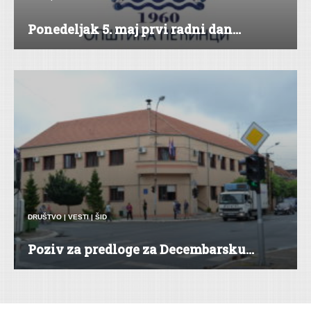
Ponedeljak 5. maj prvi radni dan...
DRUŠTVO
|
VESTI
|
ŠID
Poziv za predloge za Decembarsku...