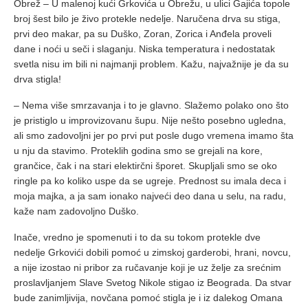
Obrež – U malenoj kući Grkovića u Obrežu, u ulici Gajića topole
broj šest bilo je živo protekle nedelje. Naručena drva su stiga,
prvi deo makar, pa su Duško, Zoran, Zorica i Anđela proveli
dane i noći u seči i slaganju. Niska temperatura i nedostatak
svetla nisu im bili ni najmanji problem. Kažu, najvažnije je da su
drva stigla!
– Nema više smrzavanja i to je glavno. Slažemo polako ono što
je pristiglo u improvizovanu šupu. Nije nešto posebno ugledna,
ali smo zadovoljni jer po prvi put posle dugo vremena imamo šta
u nju da stavimo. Proteklih godina smo se grejali na kore,
grančice, čak i na stari elektirčni šporet. Skupljali smo se oko
ringle pa ko koliko uspe da se ugreje. Prednost su imala deca i
moja majka, a ja sam ionako najveći deo dana u selu, na radu,
kaže nam zadovoljno Duško.
Inače, vredno je spomenuti i to da su tokom protekle dve
nedelje Grkovići dobili pomoć u zimskoj garderobi, hrani, novcu,
a nije izostao ni pribor za ručavanje koji je uz želje za srećnim
proslavljanjem Slave Svetog Nikole stigao iz Beograda. Da stvar
bude zanimljivija, novčana pomoć stigla je i iz dalekog Omana