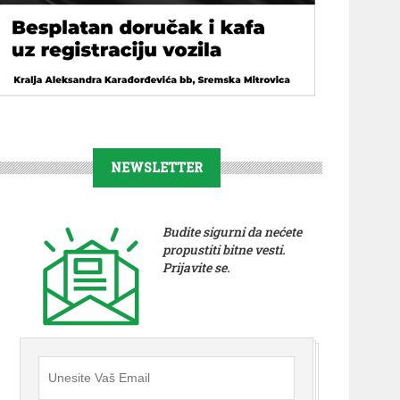
NEWSLETTER
Budite sigurni da nećete
propustiti bitne vesti.
Prijavite se.