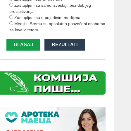
Zastupljeni su samo izveštaji, bez dubljeg
preispitivanja
Zastupljeni su u pojedinim medijima
Mediji u Sremu su apsolutno posvećeni osobama
sa invaliditetom
GLASAJ
REZULTATI