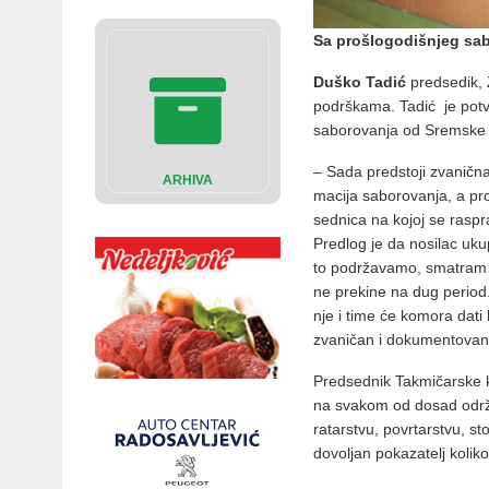
Sa prošlogodišnjeg sa
Du­ško Ta­dić
pred­se­dik, Z
po­dr­ška­ma. Ta­dić je po­tvr­
sa­bo­ro­va­nja od Srem­ske
– Sa­da pred­sto­ji zva­nič­na
ARHIVA
ma­ci­ja sa­bo­ro­va­nja, a pr
sed­ni­ca na ko­joj se ras­pra­v
Pred­log je da no­si­lac ukup
to po­dr­ža­va­mo, sma­tram 
ne pre­ki­ne na dug pe­ri­od
nje i ti­me će ko­mo­ra da­ti 
zva­ni­čan i do­ku­men­to­va
Pred­sed­nik Tak­mi­čar­ske 
na sva­kom od do­sad odr­ža­
ra­tar­stvu, po­vr­tar­stvu, s
do­vo­ljan po­ka­za­telj ko­li­