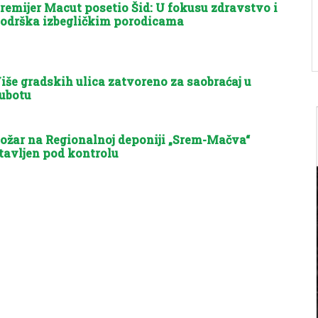
remijer Macut posetio Šid: U fokusu zdravstvo i
odrška izbegličkim porodicama
iše gradskih ulica zatvoreno za saobraćaj u
ubotu
ožar na Regionalnoj deponiji „Srem-Mačva“
tavljen pod kontrolu