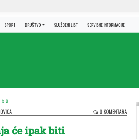
SPORT
DRUŠTVO
SLUŽBENI LIST
SERVISNE INFORMACIJE
OVICA
0 KOMENTARA
nja će ipak bi­ti