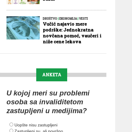
DRUŠTVO
|
EKONOMIJA
|
VESTI
Vučić najavio mere
podrške: Jednokratna
novčana pomoć, vaučeri i
niže cene lekova
ANKETA
U kojoj meri su problemi
osoba sa invaliditetom
zastupljeni u medijima?
Uopšte nisu zastupljeni
Zastupljeni su, ali površno