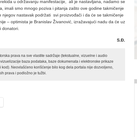
 pre­ki­da u odr­ža­va­nju ma­ni­fe­sta­ci­je, ali je na­sta­vlja­na, na­da­mo se
­na, ima­li smo mno­go po­zi­va i pi­ta­nja za­što ove go­di­ne tak­mi­če­nje
 nje­gov na­sta­vak po­dr­ža­ti svi pro­iz­vo­đa­či i da će se tak­mi­če­nje
­je – op­ti­mi­sta je Bra­ni­slav Ži­va­no­vić, iz­ra­ža­va­ju­ći na­du da će uz
i do­na­to­ri.
S.Đ.
rska prava na sve vlastite sadržaje (tekstualne, vizuelne i audio
 vizuelizacije baza podataka, baze dokumenata i elektronske prikaze
kod). Neovlašćeno korišćenje bilo kog dela portala nije dozvoljeno,
ih prava i podložno je tužbi.