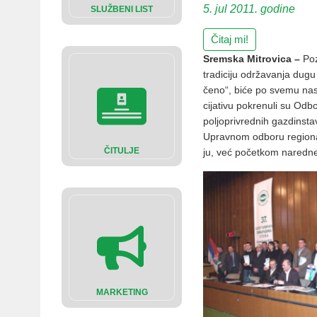
5. jul 2011. godine
SLUŽBENI LIST
Čitaj mi!
Sremska Mitrovica –
Po­
tra­di­ci­ju odr­ža­va­nja du­g
če­no“, bi­će po sve­mu na­sta
ci­ja­ti­vu po­kre­nu­li su Od­
po­ljo­pri­vred­nih ga­zdin­sta­
Uprav­nom od­bo­ru re­gi­o­nal
ČITULJE
ju, već po­čet­kom na­red­ne g
MARKETING