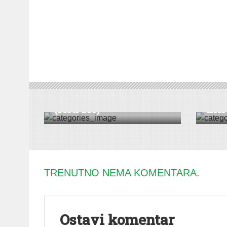
DRUŠTVO
|
PROJEKTI
|
SREMSKA MITROVICA
EKONOM
Kako se desila 1942?
Amb
(šesti deo)
Krist
TRENUTNO NEMA KOMENTARA.
Ostavi komentar