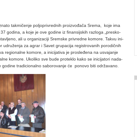
zna­to tak­mi­če­nje po­ljo­pri­vred­nih pro­iz­vo­đa­ča Sre­ma, ko­je ima
u 37 go­di­na, a ko­je je ove go­di­ne iz fi­nan­sij­skih raz­lo­ga „pre­sko­
­vlje­no, ali u or­ga­ni­za­ci­ji Srem­ske pri­vred­ne ko­mo­re. Ta­kvu ini­
bor udru­že­nja za agrar i Sa­vet gru­pa­ci­ja re­gi­stro­va­nih po­ro­dič­nih
va re­gi­o­nal­ne ko­mo­re, a ini­ci­ja­ti­va je pro­sle­đe­na na usva­ja­nje
­ne ko­mo­re. Uko­li­ko sve bu­de pro­te­klo ka­ko se ini­ci­ja­to­ri na­da­
o­di­ne tra­di­ci­o­nal­no sa­bo­ro­va­nje će po­no­vo bi­ti odr­ža­va­no.