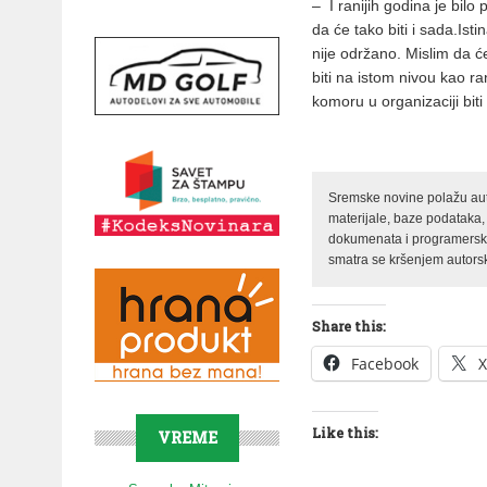
– I ra­ni­jih go­di­na je bi­lo
da će ta­ko bi­ti i sa­da.Isti
ni­je odr­ža­no. Mi­slim da će
bi­ti na istom ni­vou kao ra­ni
ko­mo­ru u or­ga­ni­za­ci­ji bi­ti 
Sremske novine polažu auto
materijale, baze podataka,
dokumenata i programerski 
smatra se kršenjem autorsk
Share this:
Facebook
X
Like this:
VREME