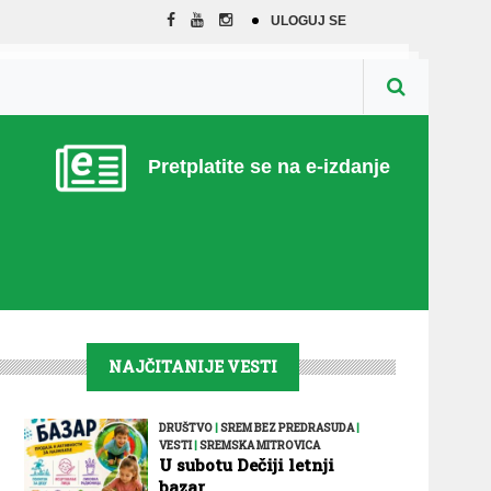
ULOGUJ SE
Pretplatite se na e-izdanje
NAJČITANIJE VESTI
DRUŠTVO
|
SREM BEZ PREDRASUDA
|
VESTI
|
SREMSKA MITROVICA
U subotu Dečiji letnji
bazar