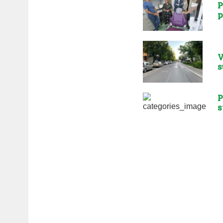
P
p
V
s
P
s