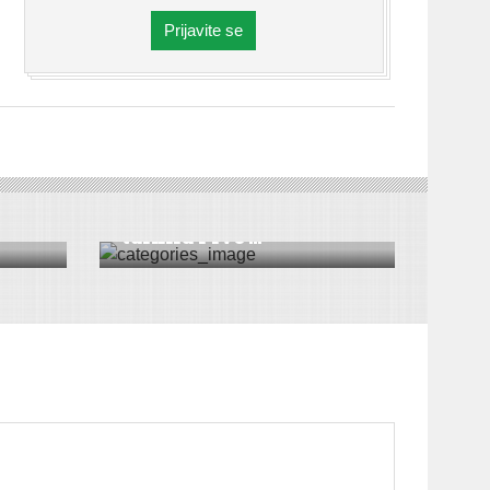
Prijavite se
SPORT
|
SREMSKA MITROVICA
ade
Legionari domaćini
turnira Prve ...