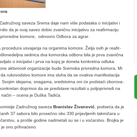
bora
a­dru­žnog sa­ve­za Sre­ma da­je nam vi­še po­da­ta­ka o ini­ci­ja­ti­vi i
dio da je ovaj sa­vez do­bio zva­nič­nu ini­ci­ja­ti­vu za re­a­fir­ma­ci­ju
 pri­vred­ne ko­mo­re, od­no­sno Od­bo­ra za agrar.
 pro­ce­du­ra usva­ja­nja na or­ga­ni­ma ko­mo­re. Že­lja svih je re­a­fir­
o­šlo­ne­delj­na sed­ni­ca dva ko­mor­ska od­bo­ra bi­la je pr­va zva­nič­na
lja­lo o ini­ci­ja­ti­vi i pr­va na ko­joj je do­ne­ta kon­kret­na od­lu­ka.
­ne ak­tiv­no­sti or­ga­ni­za­ci­je bu­de Srem­ska pri­vred­na ko­mo­ra. Mi
da ru­ko­vod­stvo ko­mo­re ima slu­ha da se ova­kva ma­ni­fe­sta­ci­ja
. Svo­jim ide­ja­ma, sna­ga­ma, sred­stvi­ma oni će pod­sta­ći zbo­ro­va­
kon­kre­tan do­pri­nos da se pred­sta­ve re­zul­ta­ti u po­ljo­pri­vre­di na
n na­čin – oce­na je Du­ška Ta­di­ća.
ko­mi­si­je Za­dru­žnog sa­ve­za
Bra­ni­slav Ži­va­no­vić
, pod­se­ća da je
nih 37 sa­bo­ra bi­lo pro­seč­no oko 330 pri­ja­vlje­nih tak­mi­ča­ra u
to­čar­stvu, a pro­šle go­di­ne nad­me­ta­li su se i u vo­ćar­stvu. Broj­ka je
ko je ono pri­hva­će­no.