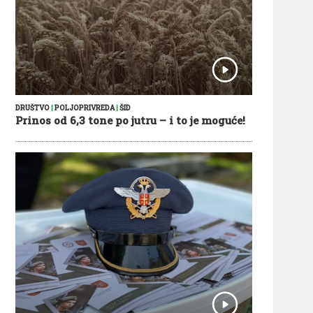
DRUŠTVO
|
POLJOPRIVREDA
|
ŠID
Prinos od 6,3 tone po jutru – i to je moguće!