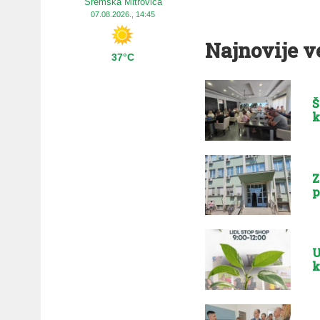
Sremska Mitrovica
07.08.2026., 14:45
Najnovije v
37°C
Š
k
Z
p
U
k