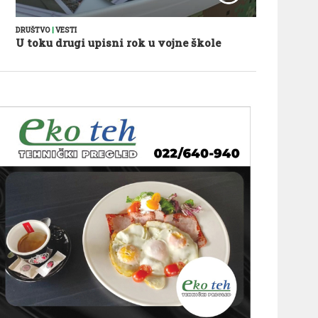
DRUŠTVO
|
VESTI
U toku drugi upisni rok u vojne škole