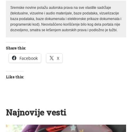
Sremske novine polažu autorska prava na sve vlastite sadržaje
(tekstualne, vizuelne i audio materijale, baze podataka, vizuelizacije
baza podataka, baze dokumenata i elektronske prikaze dokumenata i
programerski kod). Neovlašćeno korišćenje bilo kog dela portala nije
dozvoljeno, smatra se kršenjem autorskih prava i podložno je tužbi.
Share this:
Facebook
X
Like this:
Najnovije vesti