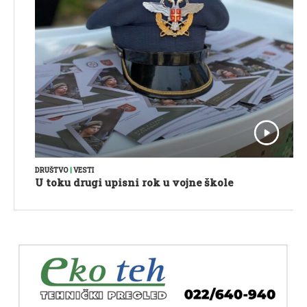
DRUŠTVO
|
VESTI
U toku drugi upisni rok u vojne škole