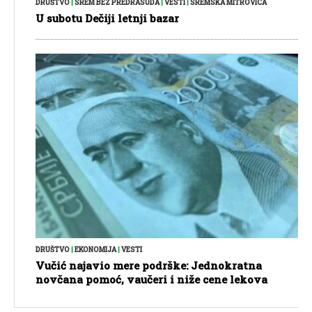
DRUŠTVO
|
SREM BEZ PREDRASUDA
|
VESTI
|
SREMSKA MITROVICA
U subotu Dečiji letnji bazar
DRUŠTVO
|
EKONOMIJA
|
VESTI
Vučić najavio mere podrške: Jednokratna
novčana pomoć, vaučeri i niže cene lekova