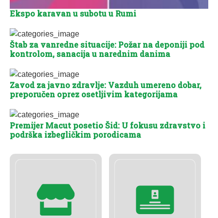
Ekspo karavan u subotu u Rumi
Štab za vanredne situacije: Požar na deponiji pod
kontrolom, sanacija u narednim danima
Zavod za javno zdravlje: Vazduh umereno dobar,
preporučen oprez osetljivim kategorijama
Premijer Macut posetio Šid: U fokusu zdravstvo i
podrška izbegličkim porodicama