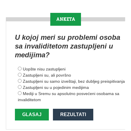
ANKETA
U kojoj meri su problemi osoba
sa invaliditetom zastupljeni u
medijima?
Uopšte nisu zastupljeni
Zastupljeni su, ali površno
Zastupljeni su samo izveštaji, bez dubljeg preispitivanja
Zastupljeni su u pojedinim medijima
Mediji u Sremu su apsolutno posvećeni osobama sa
invaliditetom
GLASAJ
REZULTATI