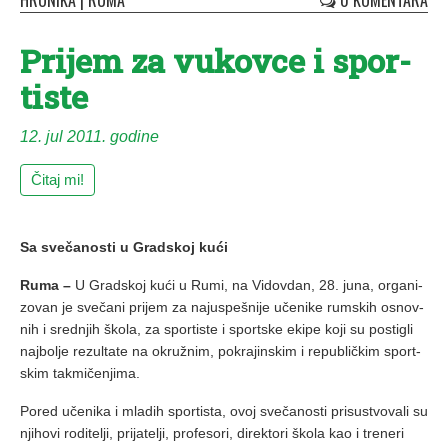
HRONIKA
|
RUMA
0 KOMENTARA
Pri­jem za vu­kov­ce i spor­
ti­ste
12. jul 2011. godine
Čitaj mi!
Sa svečanosti u Gradskoj kući
Ruma –
U Grad­skoj ku­ći u Ru­mi, na Vi­dov­dan, 28. ju­na, or­ga­ni­
zo­van je sve­ča­ni pri­jem za naj­u­spe­šni­je uče­ni­ke rum­skih osnov­
nih i sred­njih ško­la, za spor­ti­ste i sport­ske eki­pe ko­ji su po­sti­gli
naj­bo­lje re­zul­ta­te na okru­žnim, po­kra­jin­skim i re­pu­blič­kim sport­
skim tak­mi­če­nji­ma.
Po­red uče­ni­ka i mla­dih spor­ti­sta, ovoj sve­ča­no­sti pri­su­stvo­va­li su
nji­ho­vi ro­di­te­lji, pri­ja­te­lji, pro­fe­so­ri, di­rek­to­ri ško­la kao i tre­ne­ri