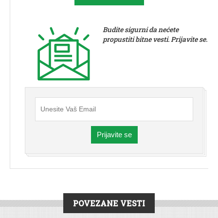
Budite sigurni da nećete
propustiti bitne vesti. Prijavite se.
Prijavite se
POVEZANE VESTI
DRUŠTVO
|
HRONIKA
|
SREMSKA MITROVICA
|
VESTI