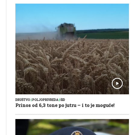
DRUŠTVO
|
POLJOPRIVREDA
|
ŠID
Prinos od 6,3 tone po jutru – i to je moguće!