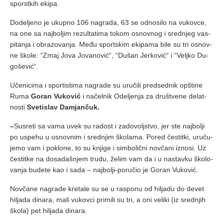
spor­stkih eki­pa.
Do­de­lje­no je ukup­no 106 na­gra­da, 63 se od­no­si­lo na vu­kov­ce,
na one sa naj­bo­ljim re­zul­ta­ti­ma to­kom osnov­nog i sred­njeg vas­
pi­ta­nja i obra­zo­va­nja. Me­đu sport­skim eki­pa­ma bi­le su tri osnov­
ne ško­le: “Zmaj Jo­va Jo­va­no­vić“, “Du­šan Jer­ko­vić“ i “Velj­ko Du­
go­še­vić“.
Uče­ni­ci­ma i spor­ti­sti­ma na­gra­de su uru­či­li pred­sed­nik op­šti­ne
Ru­ma
Go­ran Vu­ko­vić
i na­čel­nik Ode­lje­nja za dru­štve­ne de­lat­
no­sti
Sve­ti­slav Da­mjan­čuk.
–
Su­sre­ti sa va­ma uvek su ra­dost i za­do­volj­stvo, jer ste naj­bo­lji
po uspe­hu u osnov­nim i sred­njim ško­la­ma. Po­red če­stit­ki, uru­ču­
je­mo vam i po­klo­ne, to su knji­ge i sim­bo­lič­ni nov­ča­ni iz­no­si. Uz
če­stit­ke na do­sa­da­šnjem tru­du, že­lim vam da i u na­stav­ku ško­lo­
va­nja bu­de­te kao i sa­da – naj­bo­lji-po­ru­čio je Go­ran Vu­ko­vić.
Nov­ča­ne na­gra­de kre­ta­le su se u ra­spo­nu od hi­lja­du do de­vet
hi­lja­da di­na­ra, ma­li vu­kov­ci pri­mi­li su tri, a oni ve­li­ki (iz sred­njih
ško­la) pet hi­lja­da di­na­ra.