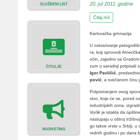
20. jul 2011. godine
SLUŽBENI LIST
Čitaj mi!
Karlovačka gimnazija
U ostva­ri­va­nje pe­to­go­di­
ra, ko­ji spro­vo­di Ame­rič
o­čin, za­jed­no sa Gra­dom 
zum o sa­rad­nji pot­pi­sa­li 
ČITULJE
Igor Pa­vli­čić
, pred­sed­ni­
po­vić
, a sve­ča­nom či­nu je
Pot­pi­si­va­njem ovog spo­ra
stvo, ko­je će se, po­red osta­
in­du­strij­skih zo­na, iz­grad
Vor­lik je is­ta­kla da op­šti­
na­stu­pa­ju u oštroj tr­ži­š
go ta­kve vr­ste u Sr­bi­ji, 
MARKETING
red­nih go­di­nu i po da­na bi