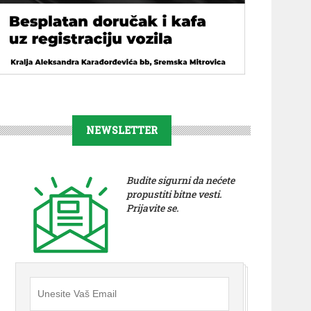
NEWSLETTER
Budite sigurni da nećete
propustiti bitne vesti.
Prijavite se.