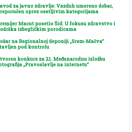
avod za javno zdravlje: Vazduh umereno dobar,
reporučen oprez osetljivim kategorijama
remijer Macut posetio Šid: U fokusu zdravstvo i
odrška izbegličkim porodicama
ožar na Regionalnoj deponiji „Srem-Mačva“
tavljen pod kontrolu
tvoren konkurs za 21. Međunarodnu izložbu
otografija „Pravoslavlje na internetu“