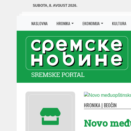
SUBOTA, 8. AVGUST 2026.
NASLOVNA
HRONIKA
EKONOMIJA
KULTURA
HRONIKA
|
BEOČIN
No­vo me­đu