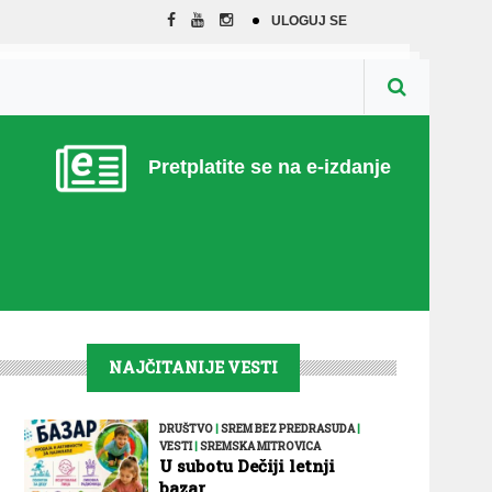
ULOGUJ SE
Pretplatite se na e-izdanje
NAJČITANIJE VESTI
DRUŠTVO
|
SREM BEZ PREDRASUDA
|
VESTI
|
SREMSKA MITROVICA
U subotu Dečiji letnji
bazar