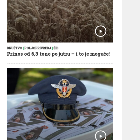
DRUŠTVO
|
POLJOPRIVREDA
|
ŠID
Prinos od 6,3 tone po jutru – i to je moguće!