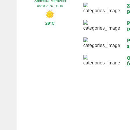
Sremska Mitrovica
Z
08.08.2026., 11:16
p
P
29°C
p
P
s
O
f