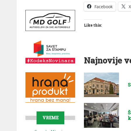
Facebook
X
Like this:
Najnovije v
S
Š
VREME
k