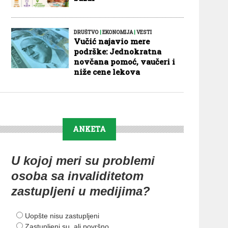
DRUŠTVO
|
EKONOMIJA
|
VESTI
Vučić najavio mere
podrške: Jednokratna
novčana pomoć, vaučeri i
niže cene lekova
ANKETA
U kojoj meri su problemi
osoba sa invaliditetom
zastupljeni u medijima?
Uopšte nisu zastupljeni
Zastupljeni su, ali površno