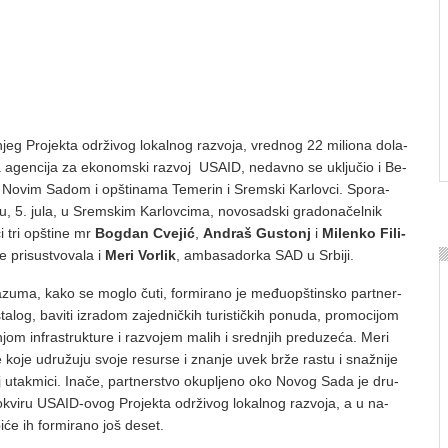
šnjeg Pro­jek­ta odr­ži­vog lo­kal­nog raz­vo­ja, vred­nog 22 mi­li­o­na do­la­
­ka agen­ci­ja za eko­nom­ski raz­voj USAID, ne­dav­no se uklju­čio i Be­
No­vim Sa­dom i op­šti­na­ma Te­me­rin i Srem­ski Kar­lov­ci. Spo­ra­
su, 5. ju­la, u Srem­skim Kar­lov­ci­ma, no­vo­sad­ski gra­do­na­čel­nik
ci tri op­šti­ne mr
Bog­dan Cve­jić
,
An­draš Gu­stonj
i
Mi­len­ko Fi­li­
 pri­su­stvo­va­la i
Me­ri Vor­lik
, am­ba­sa­dor­ka SAD u Sr­bi­ji.
­zu­ma, ka­ko se mo­glo ču­ti, for­mi­ra­no je me­đu­op­štin­sko part­ner­
log, ba­vi­ti iz­ra­dom za­jed­nič­kih tu­ri­stič­kih po­nu­da, pro­mo­ci­jom
­njom in­fra­struk­tu­re i raz­vo­jem ma­lih i sred­njih pred­u­ze­ća. Me­ri
ne ko­je udru­žu­ju svo­je re­sur­se i zna­nje uvek br­že ra­stu i sna­žni­je
noj utak­mi­ci. Ina­če, part­ner­stvo oku­plje­no oko No­vog Sa­da je dru­
u okvi­ru USAID-ovog Pro­jek­ta odr­ži­vog lo­kal­nog raz­vo­ja, a u na­
­će ih for­mi­ra­no još de­set.