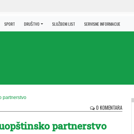
SPORT
DRUŠTVO
SLUŽBENI LIST
SERVISNE INFORMACIJE
0 KOMENTARA
­op­štin­sko part­ner­stvo