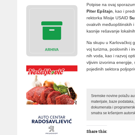
Pot­pi­se na ovaj spo­ra­zum st
Pi­ter
Ep­štajn
, kao i pred­
rek­tor­ka Mi­si­je USAID
Su
ova­kvih me­đu­op­štin­skih i re
ka­sni­je re­ša­va­nje lo­kal­n
Na sku­pu u Kar­lo­vač­koj gim
voj tu­ri­zma, po­slov­nih i i
ARHIVA
nih vo­da, kao i raz­voj op­ti
vlji­vim iz­vo­ri­ma ener­gi­je
po­je­di­nih sek­to­ra po­ljo­pr
Sremske novine polažu auto
materijale, baze podataka,
dokumenata i programerski 
smatra se kršenjem autorsk
Share this: