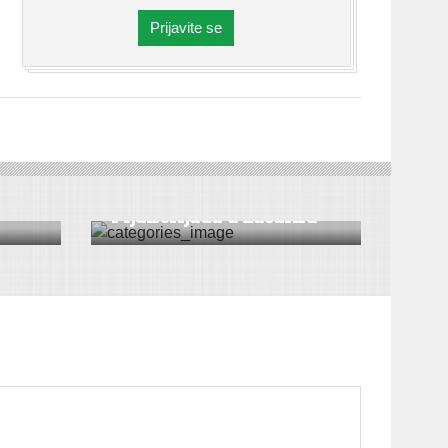
Prijavite se
ROVICA
|
DRUŠTVO
|
HRONIKA
|
VESTI
nica
Fijakerijada u Laćarku