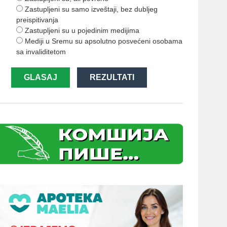
Zastupljeni su samo izveštaji, bez dubljeg
preispitivanja
Zastupljeni su u pojedinim medijima
Mediji u Sremu su apsolutno posvećeni osobama
sa invaliditetom
GLASAJ
REZULTATI