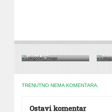
DRUŠT
DRUŠTVO
|
HRONIKA
|
BEOČIN
|
VESTI
VESTI
Opština Beočin objavila
Akci
javni po...
u MZ 
TRENUTNO NEMA KOMENTARA.
Ostavi komentar