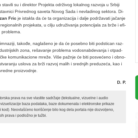
a­vi­li su i di­rek­tor Pro­jek­ta odr­ži­vog lo­kal­nog raz­vo­ja u Sr­bi­ji
stav­ni­ci Pri­vred­nog sa­ve­ta No­vog Sa­da i ne­vla­di­nog sek­to­ra. Di­
­zan Fric
je is­ta­kla da će ta or­ga­ni­za­ci­ja i da­lje po­dr­ža­va­ti ja­ča­nje
­gi­o­nal­nih pro­je­ka­ta, u ci­lju udru­ži­va­nja po­ten­ci­ja­la za br­že i efi­
ih pro­ble­ma.
­na­zi­ji, ta­ko­đe, na­gla­še­no je da će po­seb­no bi­ti pod­sti­can raz­
n­du­strij­skih zo­na, re­ša­va­nje pro­ble­ma vo­do­snab­de­va­nja i ot­pad­
č­ke ko­mu­ni­ka­ci­o­ne mre­že. Vi­še pa­žnje će bi­ti po­sve­će­no i ob­no­
, stva­ra­nju uslo­va za br­ži raz­voj ma­lih i sred­njih pred­u­ze­ća, kao i
i­vred­ne pro­iz­vod­nje.
D. P.
rska prava na sve vlastite sadržaje (tekstualne, vizuelne i audio
 vizuelizacije baza podataka, baze dokumenata i elektronske prikaze
kod). Neovlašćeno korišćenje bilo kog dela portala nije dozvoljeno,
ih prava i podložno je tužbi.