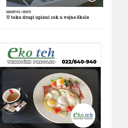
DRUŠTVO
|
VESTI
U toku drugi upisni rok u vojne škole