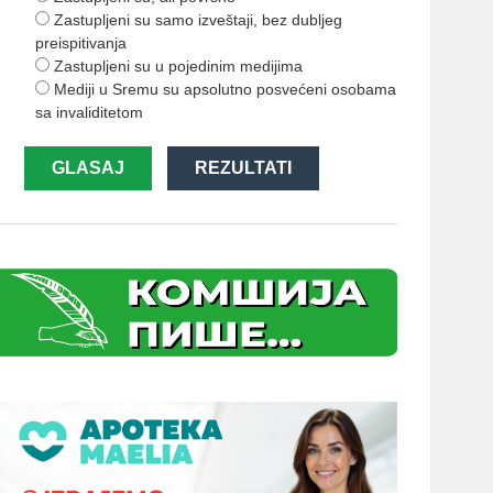
Zastupljeni su samo izveštaji, bez dubljeg
preispitivanja
Zastupljeni su u pojedinim medijima
Mediji u Sremu su apsolutno posvećeni osobama
sa invaliditetom
GLASAJ
REZULTATI