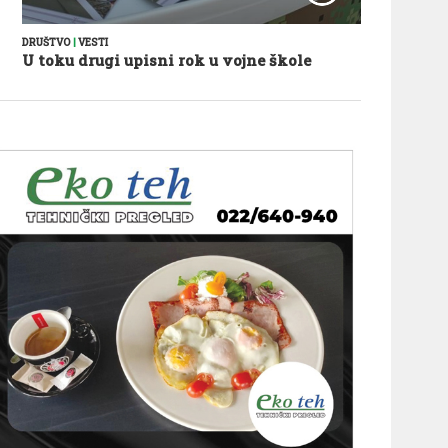
DRUŠTVO
|
VESTI
U toku drugi upisni rok u vojne škole