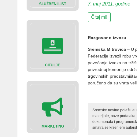
7. maj 2011. godine
SLUŽBENI LIST
Čitaj mi!
Razgovor o izvozu
Sremska Mitrovica
– U p
Federacije izvezli robu vr
povećanja izvoza na tržiš
ČITULJE
privrednoj komori je odr
trgovinskih predstavništa
poručeno da su vrata veli
Sremske novine polažu auto
materijale, baze podataka,
dokumenata i programerski 
MARKETING
smatra se kršenjem autorsk