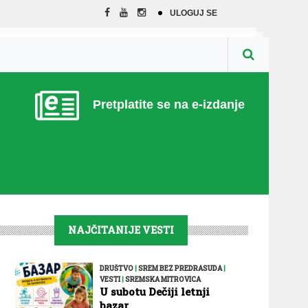
ULOGUJ SE
Pretplatite se na e-izdanje
NAJČITANIJE VESTI
DRUŠTVO
|
SREM BEZ PREDRASUDA
|
VESTI
|
SREMSKA MITROVICA
U subotu Dečiji letnji
bazar