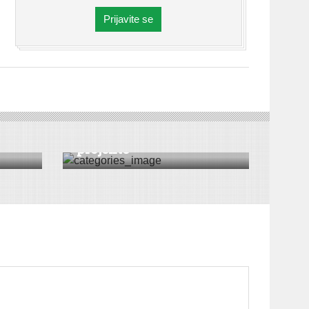
Prijavite se
EKONOMIJA
Uvek podržavamo dobre
projekte