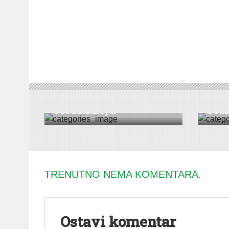
EKONOMIJA
|
POLJOPRIVREDA
|
VESTI
EKONOM
Pregled trgovanja na
Andr
Produktnoj ...
Frušk
TRENUTNO NEMA KOMENTARA.
Ostavi komentar