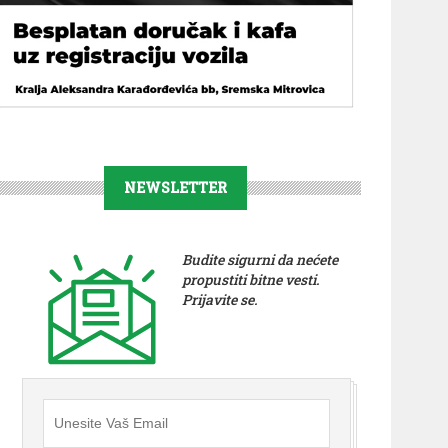
NEWSLETTER
Budite sigurni da nećete
propustiti bitne vesti.
Prijavite se.