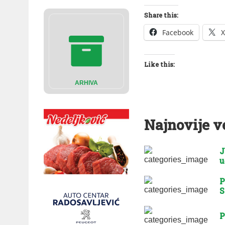
Share this:
Facebook
X
Like this:
ARHIVA
Najnovije v
J
u
P
S
P