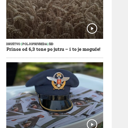
DRUŠTVO
|
POLJOPRIVREDA
|
ŠID
Prinos od 6,3 tone po jutru – i to je moguće!