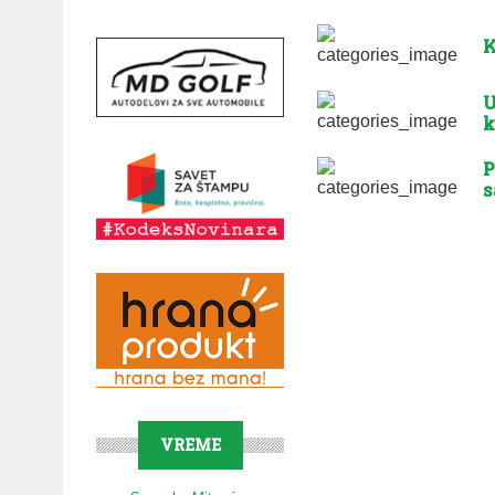
K
U
k
P
s
VREME