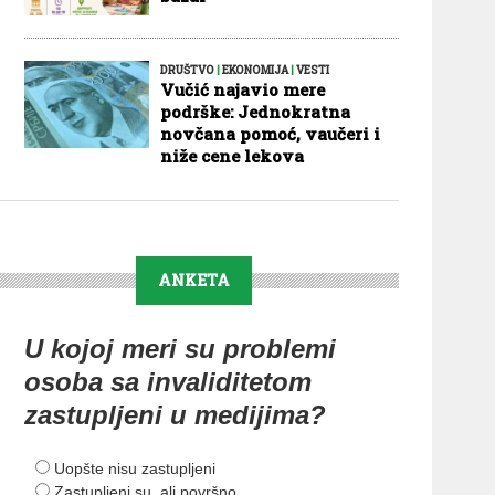
DRUŠTVO
|
EKONOMIJA
|
VESTI
Vučić najavio mere
podrške: Jednokratna
novčana pomoć, vaučeri i
niže cene lekova
ANKETA
U kojoj meri su problemi
osoba sa invaliditetom
zastupljeni u medijima?
Uopšte nisu zastupljeni
Zastupljeni su, ali površno