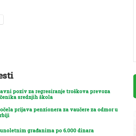
esti
avni poziv za regresiranje troškova prevoza
čenika srednjih škola
očela prijava penzionera za vaučere za odmor u
rbiji
unoletnim građanima po 6.000 dinara