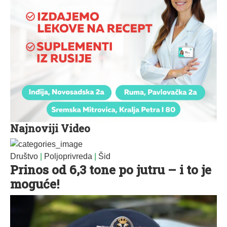
Najnoviji Video
Društvo
|
Poljoprivreda
|
Šid
Prinos od 6,3 tone po jutru – i to je
moguće!