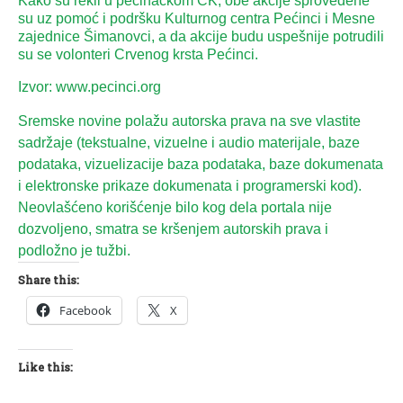
Kako su rekli u pećinačkom CK, obe akcije sprovedene
su uz pomoć i podršku Kulturnog centra Pećinci i Mesne
zajednice Šimanovci, a da akcije budu uspešnije potrudili
su se volonteri Crvenog krsta Pećinci.
Izvor: www.pecinci.org
Sremske novine polažu autorska prava na sve vlastite
sadržaje (tekstualne, vizuelne i audio materijale, baze
podataka, vizuelizacije baza podataka, baze dokumenata
i elektronske prikaze dokumenata i programerski kod).
Neovlašćeno korišćenje bilo kog dela portala nije
dozvoljeno, smatra se kršenjem autorskih prava i
podložno je tužbi.
Share this:
Facebook
X
Like this: