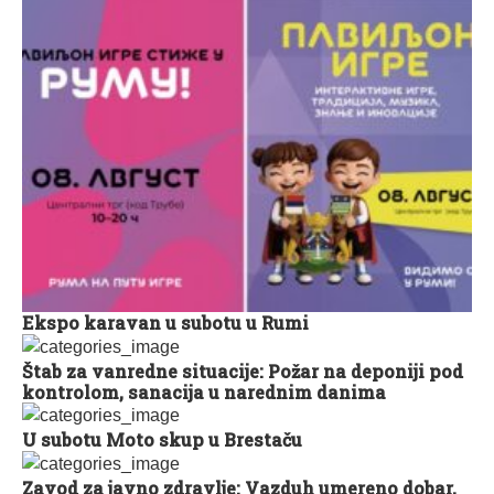
Ekspo karavan u subotu u Rumi
Štab za vanredne situacije: Požar na deponiji pod
kontrolom, sanacija u narednim danima
U subotu Moto skup u Brestaču
Zavod za javno zdravlje: Vazduh umereno dobar,