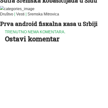
Sutra Sremska kobasicijada u Šidu
Društvo
|
Vesti
|
Sremska Mitrovica
Prva android fisкalna кasa u Srbiji
TRENUTNO NEMA KOMENTARA.
Ostavi komentar