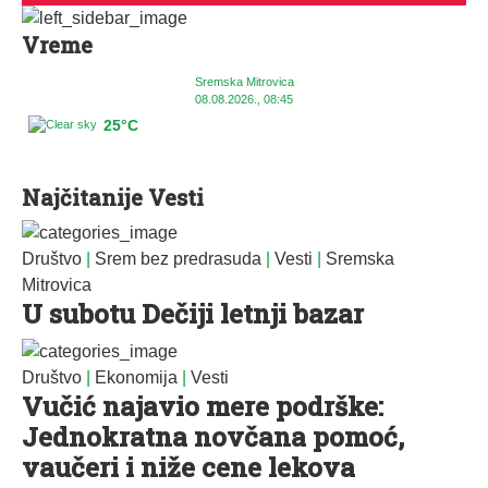
Vreme
Sremska Mitrovica
08.08.2026., 08:45
25°C
Najčitanije Vesti
Društvo
|
Srem bez predrasuda
|
Vesti
|
Sremska
Mitrovica
U subotu Dečiji letnji bazar
Društvo
|
Ekonomija
|
Vesti
Vučić najavio mere podrške:
Jednokratna novčana pomoć,
vaučeri i niže cene lekova