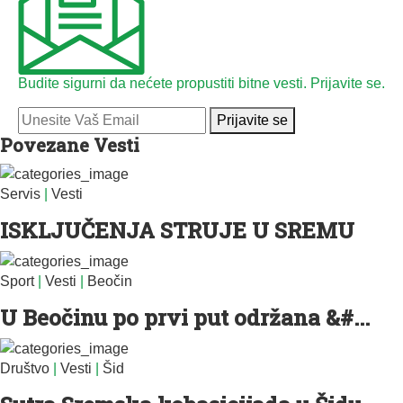
Budite sigurni da nećete propustiti bitne vesti. Prijavite se.
Prijavite se
Povezane Vesti
Servis
|
Vesti
ISKLJUČENJA STRUJE U SREMU
Sport
|
Vesti
|
Beočin
U Beočinu po prvi put održana &#...
Društvo
|
Vesti
|
Šid