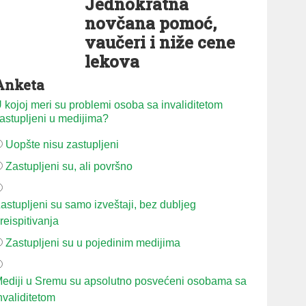
Jednokratna
novčana pomoć,
vaučeri i niže cene
lekova
Anketa
 kojoj meri su problemi osoba sa invaliditetom
astupljeni u medijima?
Uopšte nisu zastupljeni
Zastupljeni su, ali površno
astupljeni su samo izveštaji, bez dubljeg
reispitivanja
Zastupljeni su u pojedinim medijima
ediji u Sremu su apsolutno posvećeni osobama sa
nvaliditetom