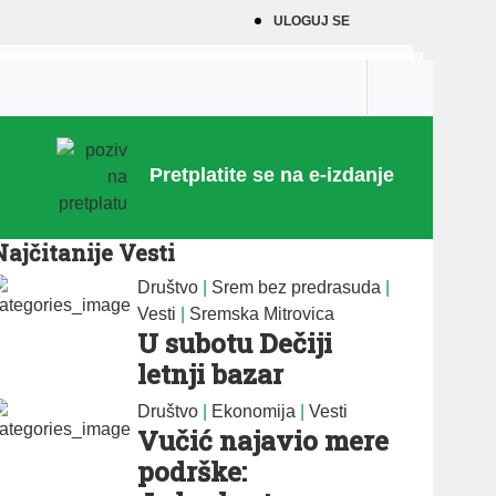
ULOGUJ SE
Pretplatite se na e-izdanje
Najčitanije Vesti
Društvo
|
Srem bez predrasuda
|
Vesti
|
Sremska Mitrovica
U subotu Dečiji
letnji bazar
Društvo
|
Ekonomija
|
Vesti
Vučić najavio mere
podrške: