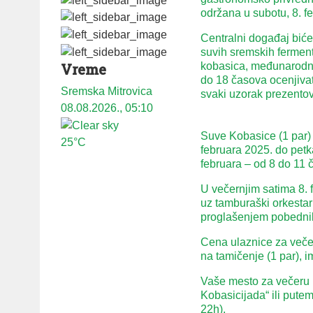
održana u subotu, 8. 
Centralni događaj biće
suvih sremskih ferment
kobasica, međunarodna
Vreme
do 18 časova ocenjivat
Sremska Mitrovica
svaki uzorak prezentova
08.08.2026., 05:10
Suve Kobasice (1 par)
25°C
februara 2025. do petka
februara – od 8 do 11 
U večernjim satima 8.
uz tamburaški orkesta
proglašenjem pobedni
Cena ulaznice za večer
na tamičenje (1 par), 
Vaše mesto za večeru 
Kobasicijada“ ili pute
22h).