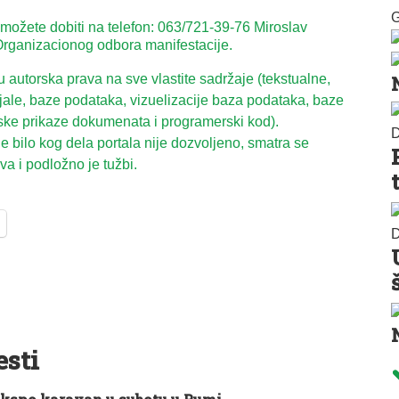
G
 možete dobiti na telefon: 063/721-39-76 Miroslav
rganizacionog odbora manifestacije.
autorska prava na sve vlastite sadržaje (tekstualne,
ijale, baze podataka, vizuelizacije baza podataka, baze
ske prikaze dokumenata i programerski kod).
D
 bilo kog dela portala nije dozvoljeno, smatra se
a i podložno je tužbi.
D
esti