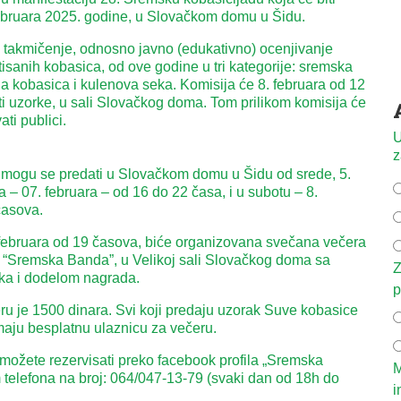
februara 2025. godine, u Slovačkom domu u Šidu.
 takmičenje, odnosno javno (edukativno) ocenjivanje
isanih kobasica, od ove godine u tri kategorije: sremska
 kobasica i kulenova seka. Komisija će 8. februara od 12
i uzorke, u sali Slovačkog doma. Tom prilikom komisija će
ti publici.
U
z
 mogu se predati u Slovačkom domu u Šidu od srede, 5.
 – 07. februara – od 16 do 22 časa, i u subotu – 8.
časova.
 februara od 19 časova, biće organizovana svečana večera
r “Sremska Banda”, u Velikoj sali Slovačkog doma sa
Z
ka i dodelom nagrada.
p
u je 1500 dinara. Svi koji predaju uzorak Suve kobasice
imaju besplatnu ulaznicu za večeru.
možete rezervisati preko facebook profila „Sremska
M
m telefona na broj: 064/047-13-79 (svaki dan od 18h do
i