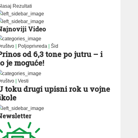
lasaj
Rezultati
Najnoviji Video
ruštvo
|
Poljoprivreda
|
Šid
Prinos od 6,3 tone po jutru – i
to je moguće!
ruštvo
|
Vesti
U toku drugi upisni rok u vojne
škole
Newsletter