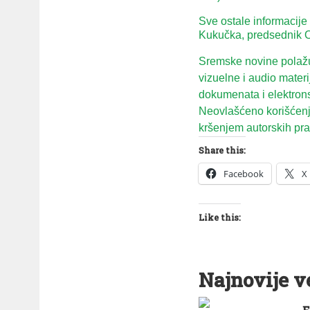
Sve ostale informacije
Kukučka, predsednik O
Sremske novine polažu 
vizuelne i audio mater
dokumenata i elektron
Neovlašćeno korišćenje
kršenjem autorskih prav
Share this:
Facebook
X
Like this:
Najnovije v