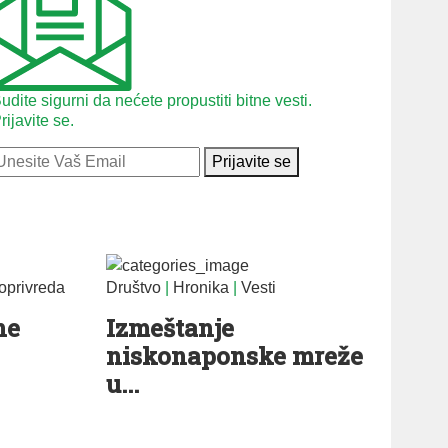
udite sigurni da nećete propustiti bitne vesti.
rijavite se.
Prijavite se
oprivreda
Društvo
|
Hronika
|
Vesti
ne
Izmeštanje
niskonaponske mreže
u...