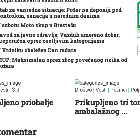
kspo karavan u subotu u Rumi
tab za vanredne situacije: Požar na deponiji pod
ontrolom, sanacija u narednim danima
 subotu Moto skup u Brestaču
B
avod za javno zdravlje: Vazduh umereno dobar,
P
reporučen oprez osetljivim kategorijama
 Vrdniku obeležen Dan rudara
UP: Maksimalan oprez zbog povećanog rizika od
ožara
esti
|
Šid
Društvo
|
Vesti
|
Pećinci
|
Polj
jeno priobalje
Prikupljeno tri to
ambalažnog ...
komentar