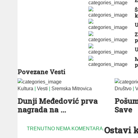
E
Š
k
U
Z
p
U
M
p
Povezane Vesti
Kultura
|
Vesti
|
Sremska Mitrovica
Društvo
|
V
Dunji Međedović prva
Pošuml
nagrada na ...
Save
Ostavi 
TRENUTNO NEMA KOMENTARA.