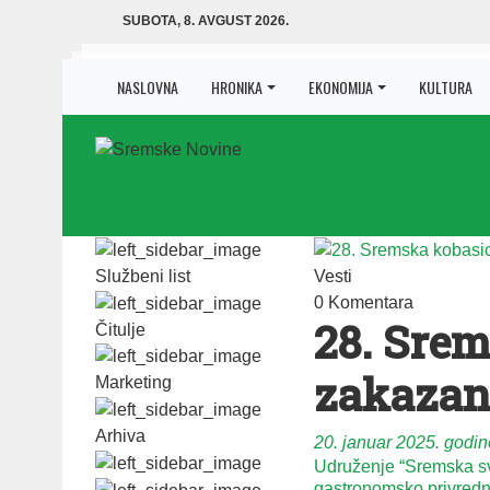
SUBOTA, 8. AVGUST 2026.
NASLOVNA
HRONIKA
EKONOMIJA
KULTURA
Službeni list
Vesti
0 Komentara
28. Srem
Čitulje
zakazana
Marketing
Arhiva
20. januar 2025. godin
Udruženje “Sremska svi
gastronomsko privrednu