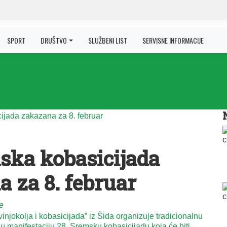
SPORT
DRUŠTVO
SLUŽBENI LIST
SERVISNE INFORMACIJE
ska kobasicijada
 za 8. februar
e
njokolja i kobasicijada” iz Šida organizuje tradicionalnu
 manifestaciju 28. Sremsku kobasicijadu koja će biti