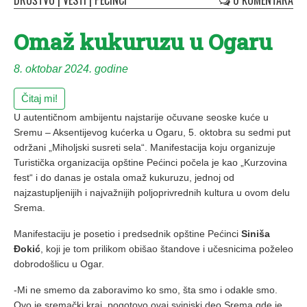
DRUŠTVO
|
VESTI
|
PEĆINCI
0 KOMENTARA
Omaž kukuruzu u Ogaru
8. oktobar 2024. godine
Čitaj mi!
U autentičnom ambijentu najstarije očuvane seoske kuće u
Sremu – Aksentijevog kućerka u Ogaru, 5. oktobra su sedmi put
održani „Miholjski susreti sela“. Manifestacija koju organizuje
Turistička organizacija opštine Pećinci počela je kao „Kurzovina
fest“ i do danas je ostala omaž kukuruzu, jednoj od
najzastupljenijih i najvažnijih poljoprivrednih kultura u ovom delu
Srema.
Manifestaciju je posetio i predsednik opštine Pećinci
Siniša
Đokić
, koji je tom prilikom obišao štandove i učesnicima poželeo
dobrodošlicu u Ogar.
-Mi ne smemo da zaboravimo ko smo, šta smo i odakle smo.
Ovo je sremački kraj, pogotovo ovaj svinjski deo Srema gde je