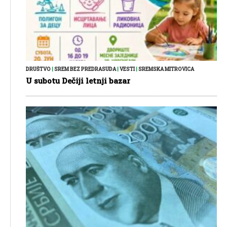
DRUŠTVO
|
SREM BEZ PREDRASUDA
|
VESTI
|
SREMSKA MITROVICA
U subotu Dečiji letnji bazar