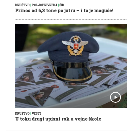
DRUŠTVO
|
POLJOPRIVREDA
|
ŠID
Prinos od 6,3 tone po jutru – i to je moguće!
DRUŠTVO
|
VESTI
U toku drugi upisni rok u vojne škole