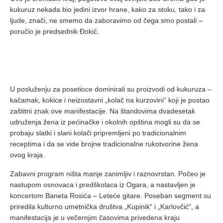
kukuruz nekada bio jedini izvor hrane, kako za stoku, tako i za
ljude, znači, ne smemo da zaboravimo od čega smo postali –
poručio je predsednik Đokić.
U posluženju za posetioce dominirali su proizvodi od kukuruza –
kačamak, kokice i neizostavni „kolač na kurzovini“ koji je postao
zaštitni znak ove manifestacije. Na štandovima dvadesetak
udruženja žena iz pećinačke i okolnih opština mogli su da se
probaju slatki i slani kolači pripremljeni po tradicionalnim
receptima i da se vide brojne tradicionalne rukotvorine žena
ovog kraja.
Zabavni program ništa manje zanimljiv i raznovrstan. Počeo je
nastupom osnovaca i predškolaca iz Ogara, a nastavljen je
koncertom Baneta Rosića – Leteće gitare. Poseban segment su
priredila kulturno umetnička društva „Kupinik“ i „Karlovčić“, a
manifestacija je u večernjim časovima privedena kraju