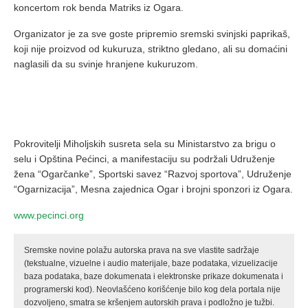
koncertom rok benda Matriks iz Ogara.
Organizator je za sve goste pripremio sremski svinjski paprikaš,
koji nije proizvod od kukuruza, striktno gledano, ali su domaćini
naglasili da su svinje hranjene kukuruzom.
Pokrovitelji Miholjskih susreta sela su Ministarstvo za brigu o
selu i Opština Pećinci, a manifestaciju su podržali Udruženje
žena “Ogarčanke”, Sportski savez “Razvoj sportova”, Udruženje
“Ogarnizacija”, Mesna zajednica Ogar i brojni sponzori iz Ogara.
www.pecinci.org
Sremske novine polažu autorska prava na sve vlastite sadržaje
(tekstualne, vizuelne i audio materijale, baze podataka, vizuelizacije
baza podataka, baze dokumenata i elektronske prikaze dokumenata i
programerski kod). Neovlašćeno korišćenje bilo kog dela portala nije
dozvoljeno, smatra se kršenjem autorskih prava i podložno je tužbi.