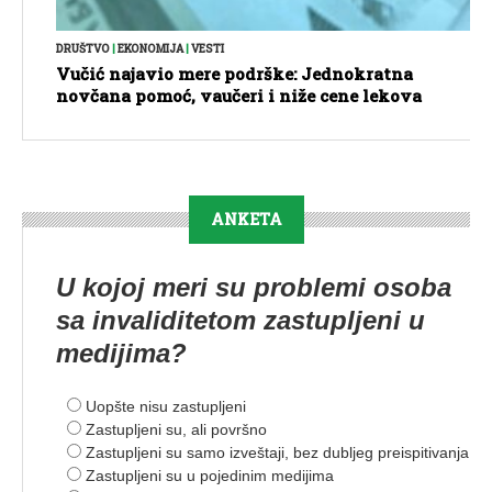
DRUŠTVO
|
EKONOMIJA
|
VESTI
Vučić najavio mere podrške: Jednokratna
novčana pomoć, vaučeri i niže cene lekova
ANKETA
U kojoj meri su problemi osoba
sa invaliditetom zastupljeni u
medijima?
Uopšte nisu zastupljeni
Zastupljeni su, ali površno
Zastupljeni su samo izveštaji, bez dubljeg preispitivanja
Zastupljeni su u pojedinim medijima