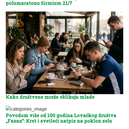
polumaratonu Sirmium 21/7
Kako društvene mreže oblikuju mlade
Povodom više od 100 godina Lovačkog društva
„Fazan“: Krst i svetleći natpis na poklon selu