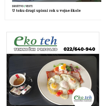
DRUŠTVO
|
VESTI
U toku drugi upisni rok u vojne škole