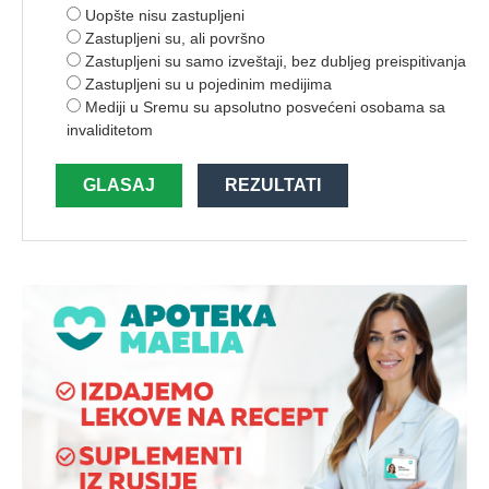
Uopšte nisu zastupljeni
Zastupljeni su, ali površno
Zastupljeni su samo izveštaji, bez dubljeg preispitivanja
Zastupljeni su u pojedinim medijima
Mediji u Sremu su apsolutno posvećeni osobama sa
invaliditetom
GLASAJ
REZULTATI