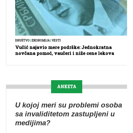
DRUŠTVO
|
EKONOMIJA
|
VESTI
Vučić najavio mere podrške: Jednokratna
novčana pomoć, vaučeri i niže cene lekova
ANKETA
U kojoj meri su problemi osoba
sa invaliditetom zastupljeni u
medijima?