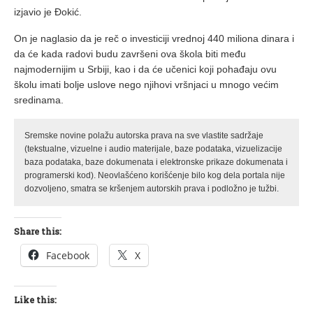
izjavio je Đokić.
On je naglasio da je reč o investiciji vrednoj 440 miliona dinara i
da će kada radovi budu završeni ova škola biti među
najmodernijim u Srbiji, kao i da će učenici koji pohađaju ovu
školu imati bolje uslove nego njihovi vršnjaci u mnogo većim
sredinama.
Sremske novine polažu autorska prava na sve vlastite sadržaje
(tekstualne, vizuelne i audio materijale, baze podataka, vizuelizacije
baza podataka, baze dokumenata i elektronske prikaze dokumenata i
programerski kod). Neovlašćeno korišćenje bilo kog dela portala nije
dozvoljeno, smatra se kršenjem autorskih prava i podložno je tužbi.
Share this:
Facebook
X
Like this: