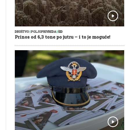
DRUŠTVO
|
POLJOPRIVREDA
|
ŠID
Prinos od 6,3 tone po jutru – i to je moguće!