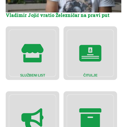
Vladimir Jojić vratio Železničar na pravi put
SLUŽBENI LIST
ČITULJE