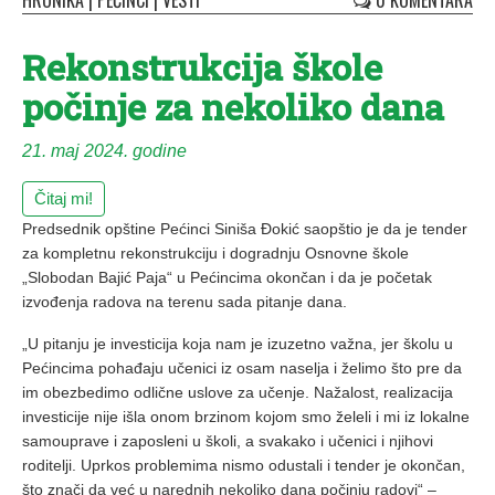
HRONIKA
|
PEĆINCI
|
VESTI
0 KOMENTARA
Rekonstrukcija škole
počinje za nekoliko dana
21. maj 2024. godine
Čitaj mi!
Predsednik opštine Pećinci Siniša Đokić saopštio je da je tender
za kompletnu rekonstrukciju i dogradnju Osnovne škole
„Slobodan Bajić Paja“ u Pećincima okončan i da je početak
izvođenja radova na terenu sada pitanje dana.
„U pitanju je investicija koja nam je izuzetno važna, jer školu u
Pećincima pohađaju učenici iz osam naselja i želimo što pre da
im obezbedimo odlične uslove za učenje. Nažalost, realizacija
investicije nije išla onom brzinom kojom smo želeli i mi iz lokalne
samouprave i zaposleni u školi, a svakako i učenici i njihovi
roditelji. Uprkos problemima nismo odustali i tender je okončan,
što znači da već u narednih nekoliko dana počinju radovi“ –