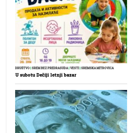
DRUŠTVO
|
SREM BEZ PREDRASUDA
|
VESTI
|
SREMSKA MITROVICA
U subotu Dečiji letnji bazar