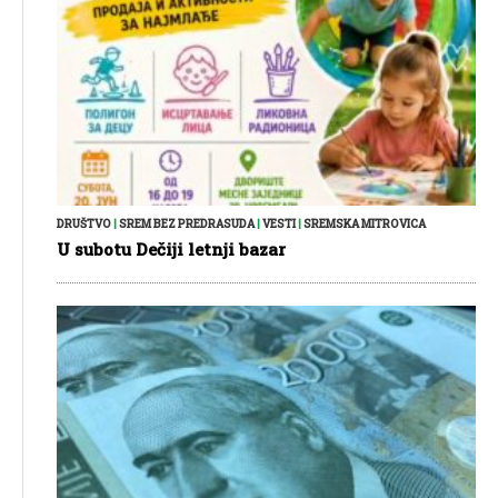
DRUŠTVO
|
SREM BEZ PREDRASUDA
|
VESTI
|
SREMSKA MITROVICA
U subotu Dečiji letnji bazar