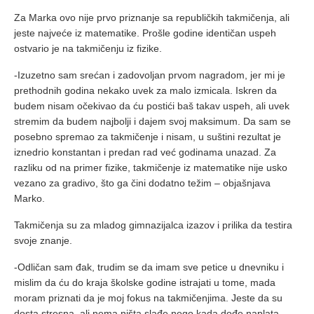
Za Marka ovo nije prvo priznanje sa republičkih takmičenja, ali
jeste najveće iz matematike. Prošle godine identičan uspeh
ostvario je na takmičenju iz fizike.
-Izuzetno sam srećan i zadovoljan prvom nagradom, jer mi je
prethodnih godina nekako uvek za malo izmicala. Iskren da
budem nisam očekivao da ću postići baš takav uspeh, ali uvek
stremim da budem najbolji i dajem svoj maksimum. Da sam se
posebno spremao za takmičenje i nisam, u suštini rezultat je
iznedrio konstantan i predan rad već godinama unazad. Za
razliku od na primer fizike, takmičenje iz matematike nije usko
vezano za gradivo, što ga čini dodatno težim – objašnjava
Marko.
Takmičenja su za mladog gimnazijalca izazov i prilika da testira
svoje znanje.
-Odličan sam đak, trudim se da imam sve petice u dnevniku i
mislim da ću do kraja školske godine istrajati u tome, mada
moram priznati da je moj fokus na takmičenjima. Jeste da su
dosta stresna, ali nema ništa slađe nego kada dođe naplata