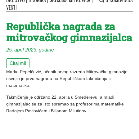
DRUŠTVO
|
HRONIKA
|
SREMSKA MITROVICA
|
0 KOMENTARA
VESTI
Republička nagrada za
mitrovačkog gimnazijalca
25. april 2023. godine
Čitaj mi!
Marko Pepelčević, učenik prvog razreda Mitrovačke gimnazije
osvojio je prvu nagradu na Republičkom takmičenju iz
matematike.
Takmičenje je održano 22. aprila u Smederevu, a mladi
gimnazijalac se za isto spremao sa profesorima matematike
Radojem Pavlovićem i Biljanom Milutinov.