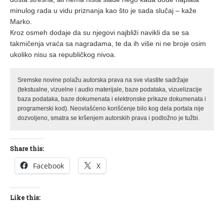
minulog rada u vidu priznanja kao što je sada slučaj – kaže
Marko.
Кroz osmeh dodaje da su njegovi najbliži navikli da se sa
takmičenja vraća sa nagradama, te da ih više ni ne broje osim
ukoliko nisu sa republičkog nivoa.
Sremske novine polažu autorska prava na sve vlastite sadržaje
(tekstualne, vizuelne i audio materijale, baze podataka, vizuelizacije
baza podataka, baze dokumenata i elektronske prikaze dokumenata i
programerski kod). Neovlašćeno korišćenje bilo kog dela portala nije
dozvoljeno, smatra se kršenjem autorskih prava i podložno je tužbi.
Share this:
Facebook
X
Like this: