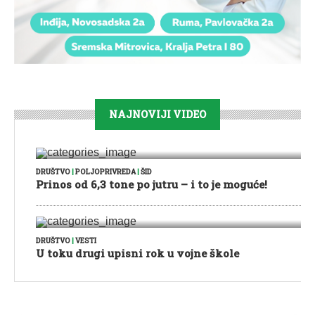
NAJNOVIJI VIDEO
DRUŠTVO
|
POLJOPRIVREDA
|
ŠID
Prinos od 6,3 tone po jutru – i to je moguće!
DRUŠTVO
|
VESTI
U toku drugi upisni rok u vojne škole