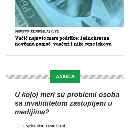
DRUŠTVO
|
EKONOMIJA
|
VESTI
Vučić najavio mere podrške: Jednokratna
novčana pomoć, vaučeri i niže cene lekova
ANKETA
U kojoj meri su problemi osoba
sa invaliditetom zastupljeni u
medijima?
Uopšte nisu zastupljeni