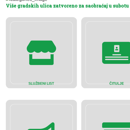
Više gradskih ulica zatvoreno za saobraćaj u subotu
SLUŽBENI LIST
ČITULJE