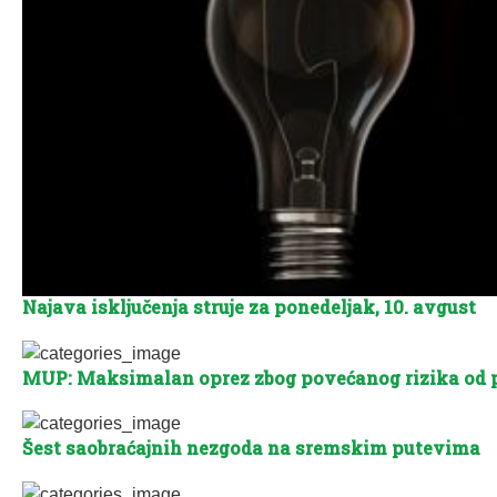
Najava isključenja struje za ponedeljak, 10. avgust
MUP: Maksimalan oprez zbog povećanog rizika od 
Šest saobraćajnih nezgoda na sremskim putevima