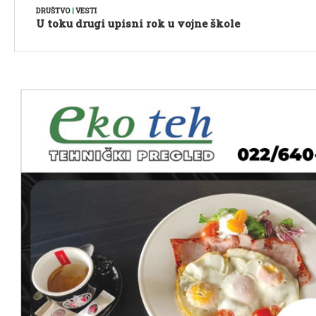
DRUŠTVO
|
VESTI
U toku drugi upisni rok u vojne škole