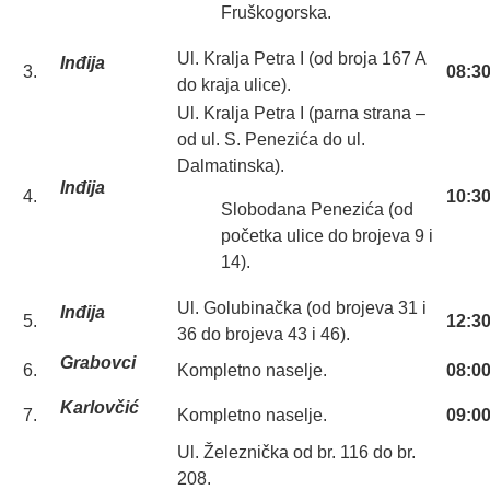
Fruškogorska.
Ul. Kralja Petra I (od broja 167 A
Inđija
3.
08:30
do kraja ulice).
Ul. Kralja Petra I (parna strana –
od ul. S. Penezića do ul.
Dalmatinska).
Inđija
4.
10:30
Slobodana Penezića (od
početka ulice do brojeva 9 i
14).
Ul. Golubinačka (od brojeva 31 i
Inđija
5.
12:30
36 do brojeva 43 i 46).
Grabovci
6.
Kompletno naselje.
08:00
Karlovčić
7.
Kompletno naselje.
09:00
Ul. Železnička od br. 116 do br.
208.