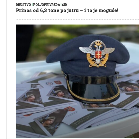
DRUŠTVO
|
POLJOPRIVREDA
|
ŠID
Prinos od 6,3 tone po jutru – i to je moguće!