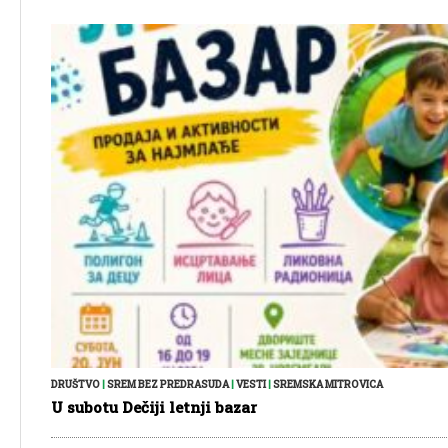
DRUŠTVO
|
SREM BEZ PREDRASUDA
|
VESTI
|
SREMSKA MITROVICA
U subotu Dečiji letnji bazar