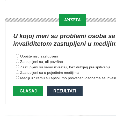
ANKETA
U kojoj meri su problemi osoba sa
invaliditetom zastupljeni u mediji
Uopšte nisu zastupljeni
Zastupljeni su, ali površno
Zastupljeni su samo izveštaji, bez dubljeg preispitivanja
Zastupljeni su u pojedinim medijima
Mediji u Sremu su apsolutno posvećeni osobama sa invali
GLASAJ
REZULTATI