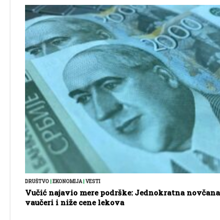
DRUŠTVO
|
EKONOMIJA
|
VESTI
Vučić najavio mere podrške: Jednokratna novčana
vaučeri i niže cene lekova