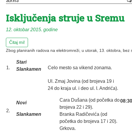
SERVIS
Isključenja struje u Sremu
12. oktobar 2015. godine
Čitaj mi!
Zbog planiranih radova na elektromreži, u utorak, 13. oktobra, bez st
Stari
1.
Celo mesto sa vikend zonama.
Slankamen
Ul. Zmaj Jovina (od brojeva 19 i
24 do kraja ul. i deo ul. I. Andrića).
Cara Dušana (od početka do
08:30
Novi
brojeva 22 i 29).
2.
Slankamen
Branka Radičevića (od
početka do brojeva 17 i 20).
Grkova.