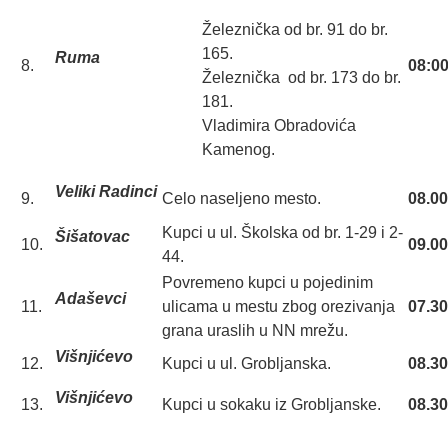
Železnička od br. 91 do br.
165.
Ruma
8.
08:00
Železnička od br. 173 do br.
181.
Vladimira Obradovića
Kamenog.
Veliki Radinci
9.
Celo naseljeno mesto.
08.00
Kupci u ul. Školska od br. 1-29 i 2-
Šišatovac
10.
09.00
44.
Povremeno kupci u pojedinim
Adaševci
11.
ulicama u mestu zbog orezivanja
07.30
grana uraslih u NN mrežu.
Višnjićevo
12.
Kupci u ul. Grobljanska.
08.30
Višnjićevo
13.
Kupci u sokaku iz Grobljanske.
08.30