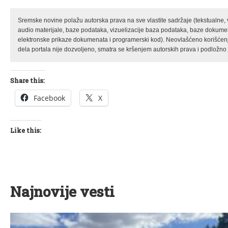
Sremske novine polažu autorska prava na sve vlastite sadržaje (tekstualne, 
audio materijale, baze podataka, vizuelizacije baza podataka, baze dokume
elektronske prikaze dokumenata i programerski kod). Neovlašćeno korišćenj
dela portala nije dozvoljeno, smatra se kršenjem autorskih prava i podložno j
Share this:
Facebook
X
Like this:
Najnovije vesti