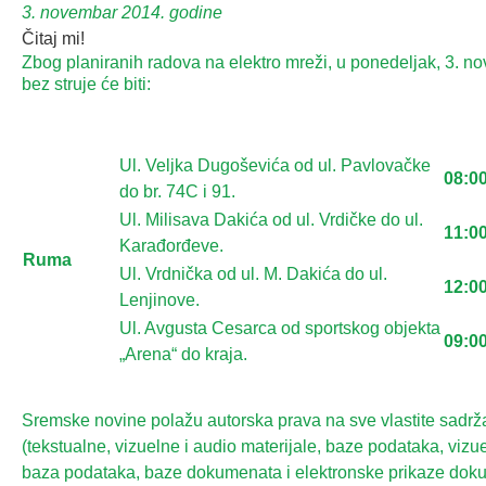
3. novembar 2014. godine
Čitaj mi!
Zbog planiranih radova na elektro mreži, u ponedeljak, 3. n
bez struje će biti:
Ul. Velјka Dugoševića od ul. Pavlovačke
08:00
do br. 74C i 91.
Ul. Milisava Dakića od ul. Vrdičke do ul.
11:00
Karađorđeve.
Ruma
Ul. Vrdnička od ul. M. Dakića do ul.
12:00
Lenjinove.
Ul. Avgusta Cesarca od sportskog objekta
09:00
„Arena“ do kraja.
Sremske novine polažu autorska prava na sve vlastite sadrž
(tekstualne, vizuelne i audio materijale, baze podataka, vizue
baza podataka, baze dokumenata i elektronske prikaze dok