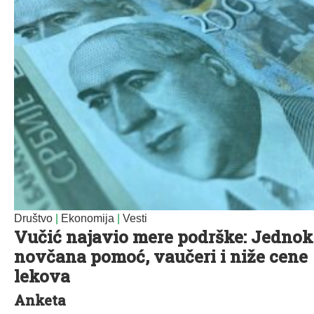
Društvo
|
Ekonomija
|
Vesti
Vučić najavio mere podrške: Jednok
novčana pomoć, vaučeri i niže cene
lekova
Anketa