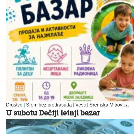
Društvo
|
Srem bez predrasuda
|
Vesti
|
Sremska Mitrovica
U subotu Dečiji letnji bazar