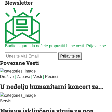
Newsletter
Budite sigurni da nećete propustiti bitne vesti. Prijavite se.
Prijavite se
Povezane Vesti
Društvo
|
Zabava
|
Vesti
|
Pećinci
U nedelju humanitarni koncert za...
Servis
Najava isključenja struje za pon...