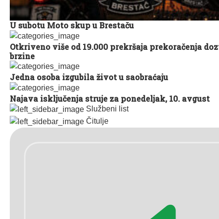
U subotu Moto skup u Brestaču
Otkriveno više od 19.000 prekršaja prekoračenja doz
brzine
Jedna osoba izgubila život u saobraćaju
Najava isključenja struje za ponedeljak, 10. avgust
Službeni list
Čitulje