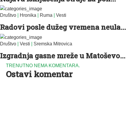
Društvo
|
Hronika
|
Ruma
|
Vesti
Radovi posle dužeg vremena neula...
Društvo
|
Vesti
|
Sremska Mitrovica
Izgradnja gasne mreže u Matoševo...
TRENUTNO NEMA KOMENTARA.
Ostavi komentar