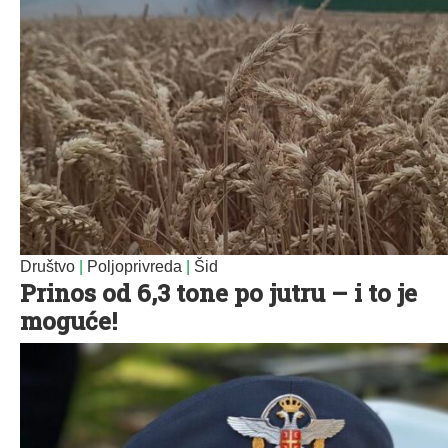
Društvo
|
Poljoprivreda
|
Šid
Prinos od 6,3 tone po jutru – i to je
moguće!