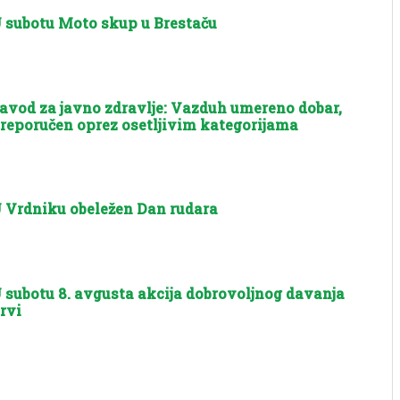
 subotu Moto skup u Brestaču
avod za javno zdravlje: Vazduh umereno dobar,
reporučen oprez osetljivim kategorijama
 Vrdniku obeležen Dan rudara
 subotu 8. avgusta akcija dobrovoljnog davanja
rvi