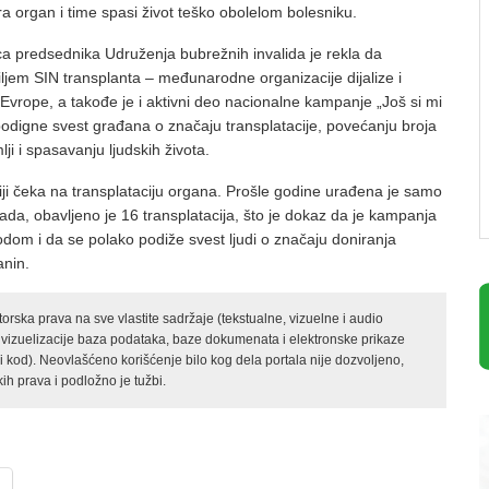
ra organ i time spasi život teško obolelom bolesniku.
ca predsednika Udruženja bubrežnih invalida je rekla da
ljem SIN transplanta – međunarodne organizacije dijalize i
 Evrope, a takođe je i aktivni deo nacionalne kampanje „Još si mi
a podigne svest građana o značaju transplatacije, povećanju broja
lji i spasavanju ljudskih života.
iji čeka na transplataciju organa. Prošle godine urađena je samo
ada, obavljeno je 16 transplatacija, što je dokaz da je kampanja
lodom i da se polako podiže svest ljudi o značaju doniranja
anin.
rska prava na sve vlastite sadržaje (tekstualne, vizuelne i audio
 vizuelizacije baza podataka, baze dokumenata i elektronske prikaze
kod). Neovlašćeno korišćenje bilo kog dela portala nije dozvoljeno,
ih prava i podložno je tužbi.