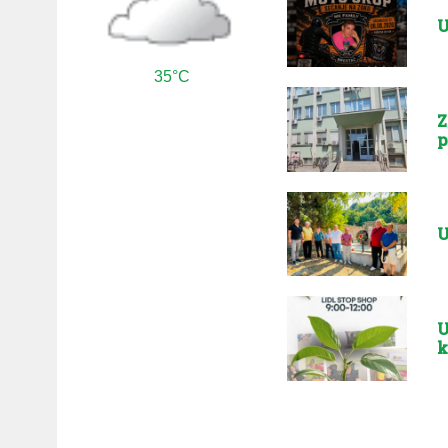
U
35°C
Z
p
U
U
k