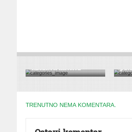
VESTI
|
RUMA
DRUŠT
REDOVAN PROCES
Divl
RESERTIFIKACIJE
putu:
TRENUTNO NEMA KOMENTARA.