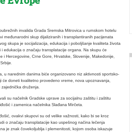
ne Evrope
 bubrežnih invalida Grada Sremska Mitrovica u rumskom hotelu
i međunarodni skup dijaliziranih i transplantiranih pacijenata
vog skupa je socijalizacija, edukacija i poboljšanje kvaliteta života
i i edukacija o značaju transplatacije organa. Na skupu će
ne i Hercegovine, Crne Gore, Hrvatske, Slovenije, Makedonije,
Srbije.
a, u narednim danima biće organizovano niz aktivnosti sportsko-
oji će doneti kvalitetno provedeno vreme, nova upoznavanja,
i zajednička druženja.
li su načelnik Gradske uprave za socijalnu zaštitu i zaštitu
iđošić i zamenica načelnika Slađana Mirčeta.
đošić, ovakvi skupovi su od velike važnosti, kako bi se kroz
judi o značaju transplatacije kao uspešnog načina lečenja
na je znak čovekoljublja i plemenitosti, kojom osoba iskazuje