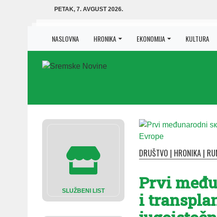
PETAK, 7. AVGUST 2026.
NASLOVNA
HRONIKA
EKONOMIJA
KULTURA
DRUŠTVO
|
HRONIKA
|
RU
Prvi među
SLUŽBENI LIST
i transpla