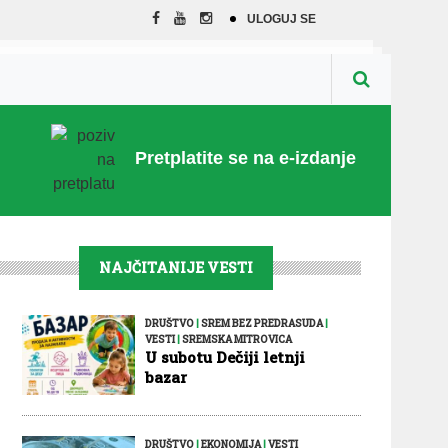
ULOGUJ SE
Pretplatite se na e-izdanje
NAJČITANIJE VESTI
DRUŠTVO
|
SREM BEZ PREDRASUDA
|
VESTI
|
SREMSKA MITROVICA
U subotu Dečiji letnji
bazar
DRUŠTVO
|
EKONOMIJA
|
VESTI