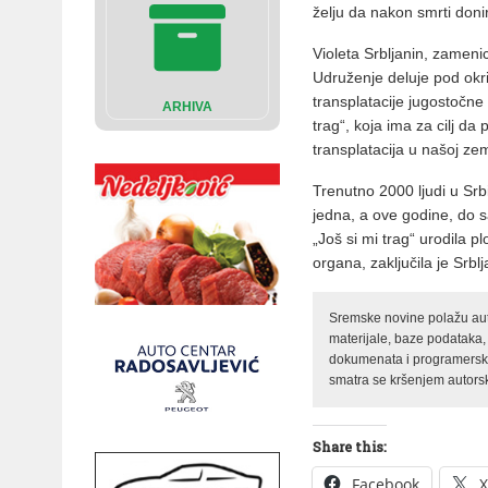
želju da nakon smrti doni
Violeta Srbljanin, zameni
Udruženje deluje pod okri
transplatacije jugostočne
ARHIVA
trag“, koja ima za cilj d
transplatacija u našoj zem
Trenutno 2000 ljudi u Srb
jedna, a ove godine, do s
„Još si mi trag“ urodila p
organa, zaključila je Srblj
Sremske novine polažu auto
materijale, baze podataka,
dokumenata i programerski 
smatra se kršenjem autorsk
Share this:
Facebook
X