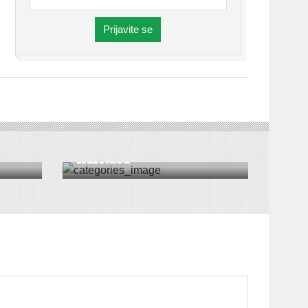
Prijavite se
DRUŠTVO
|
VESTI
|
SREMSKA MITROVICA
ja
Donacije mitrovačkog
Karitasa