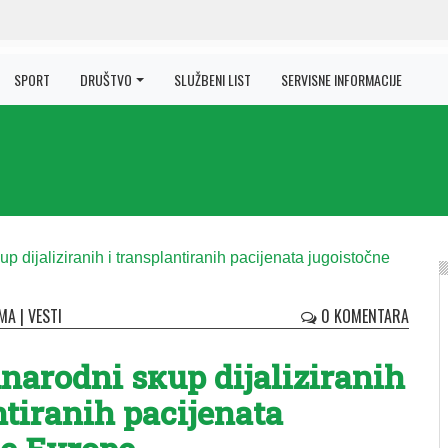
SPORT
DRUŠTVO
SLUŽBENI LIST
SERVISNE INFORMACIJE
MA
|
VESTI
0 KOMENTARA
narodni sкup dijaliziranih
ntiranih pacijenata