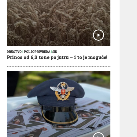
DRUŠTVO
|
POLJOPRIVREDA
|
ŠID
Prinos od 6,3 tone po jutru – i to je moguće!