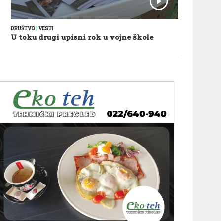
DRUŠTVO
|
VESTI
U toku drugi upisni rok u vojne škole