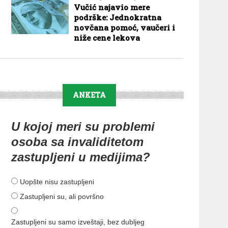
Vučić najavio mere
podrške: Jednokratna
novčana pomoć, vaučeri i
niže cene lekova
ANKETA
U kojoj meri su problemi
osoba sa invaliditetom
zastupljeni u medijima?
Uopšte nisu zastupljeni
Zastupljeni su, ali površno
Zastupljeni su samo izveštaji, bez dubljeg