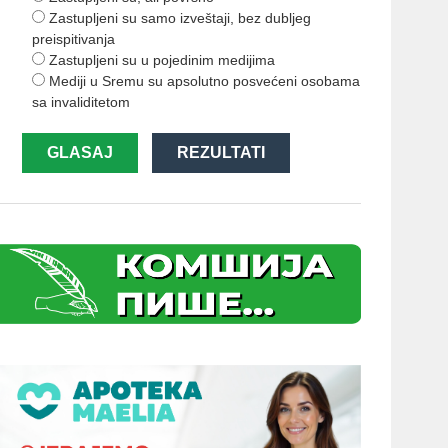
Zastupljeni su samo izveštaji, bez dubljeg
preispitivanja
Zastupljeni su u pojedinim medijima
Mediji u Sremu su apsolutno posvećeni osobama
sa invaliditetom
GLASAJ
REZULTATI