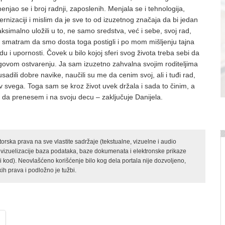
njao se i broj radnji, zaposlenih. Menjala se i tehnologija,
rnizaciji i mislim da je sve to od izuzetnog značaja da bi jedan
imalno uložili u to, ne samo sredstva, već i sebe, svoj rad,
, smatram da smo dosta toga postigli i po mom mišljenju tajna
 i upornosti. Čovek u bilo kojoj sferi svog života treba sebi da
njegovom ostvarenju. Ja sam izuzetno zahvalna svojim roditeljima
sadili dobre navike, naučili su me da cenim svoj, ali i tuđi rad,
v svega. Toga sam se kroz život uvek držala i sada to činim, a
 da prenesem i na svoju decu – zaključuje Danijela.
rska prava na sve vlastite sadržaje (tekstualne, vizuelne i audio
 vizuelizacije baza podataka, baze dokumenata i elektronske prikaze
kod). Neovlašćeno korišćenje bilo kog dela portala nije dozvoljeno,
ih prava i podložno je tužbi.