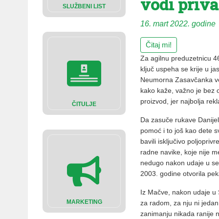
vodi priva
SLUŽBENI LIST
16. mart 2022. godine
Čitaj mi!
Za agilnu preduzetnicu 4
ključ uspeha se krije u ja
Neumorna Zasavčanka već 
kako kaže, važno je bez ob
proizvod, jer najbolja rek
ČITULJE
Da zasuče rukave Danijeli
pomoć i to još kao dete s
bavili isključivo poljopr
radne navike, koje nije m
nedugo nakon udaje u se
2003. godine otvorila pek
Iz Mačve, nakon udaje u S
MARKETING
za radom, za nju ni jedan
zanimanju nikada ranije n