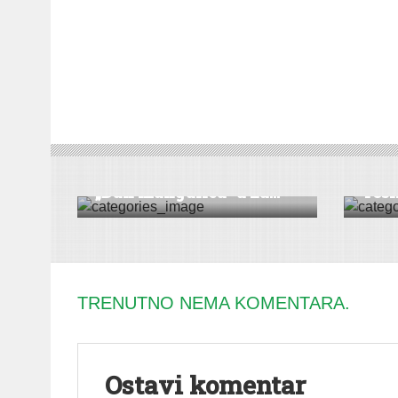
DRUŠTVO
|
ZABAVA
|
REPORTAŽA
|
VESTI
|
DRUŠT
SREMSKA MITROVICA
MITROV
ŠIŠ
„Dan mangulica“ u Za...
Tesli
TRENUTNO NEMA KOMENTARA.
Ostavi komentar