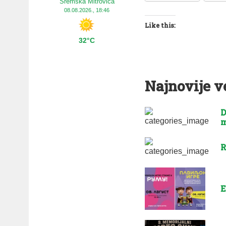
Sremska Mitrovica
08.08.2026., 18:46
Like this:
32°C
Najnovije v
D
m
R
E