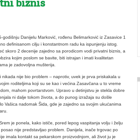
tni biznis
6-godišnju Danijelu Marković, rođenu Belimarković iz Zasavice 1
sno definisanom cilju i konstantnom radu ka ispunjenju istog.
skoro 2 decenije zajedno sa porodicom vodi privatni biznis, a
zira kojim poslom se bavite, biti istrajan i imati kvalitetan
lama je zadovoljna mušterija.
 nikada nije bio problem – naprotiv, uvek je prva priskakala u
vojim roditeljima koji su se kao i većina Zasavčana u to vreme
ivredom, mahom povrtarstvom. Upravo u detinjstvu je stekla dobre
enjala ni dalje tokom života, a do punog izražaja su došle
lo Vašica nadomak Šida, gde je zajedno sa svojim ukućanima
aru.
rem je ponela, kako ističe, pored lepog vaspitanja volju i želju
 posao nije predstavljao problem. Danijela, inače trgovac po
ije imala kontakt sa pekarskom proizvodnjom, ali život ju je