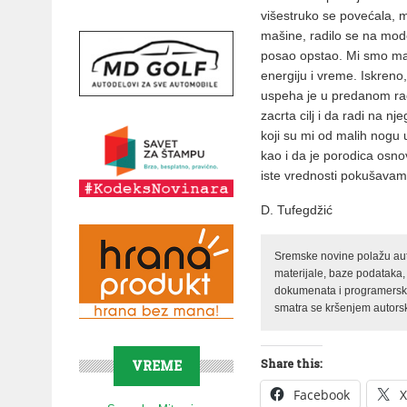
višestruko se povećala, me
mašine, radilo se na mode
posao opstao. Mi smo maks
energiju i vreme. Iskreno
uspeha je u predanom radu
zacrta cilj i da radi na 
koji su mi od malih nogu u
kao i da je porodica osno
iste vrednosti pokušavam
D. Tufegdžić
Sremske novine polažu auto
materijale, baze podataka,
dokumenata i programerski 
smatra se kršenjem autorsk
Share this:
VREME
Facebook
X