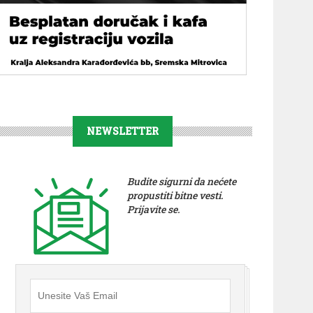
NEWSLETTER
Budite sigurni da nećete
propustiti bitne vesti.
Prijavite se.