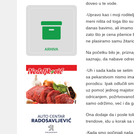
doveo u te vode.
-Upravo kao i moji rodite
meni ništa od toga što su
danas bavimo, ali imamo i
zato što je cena pšenice 
ne plasiramo samu žitaric
ARHIVA
Na početku bilo je, prizn
saznaju, da nabave odre
-Uh i sada kada se setim 
sa pekarstvom nismo imal
porodicu. Ipak odlučili 
uz pomoć jednog majstora
odricanjem, požrtvovanoš
samo održimo, već i da ga
Ona dodaje da i posle toli
trendove, idu u korak sa 
-Кada smo počinjali naša 