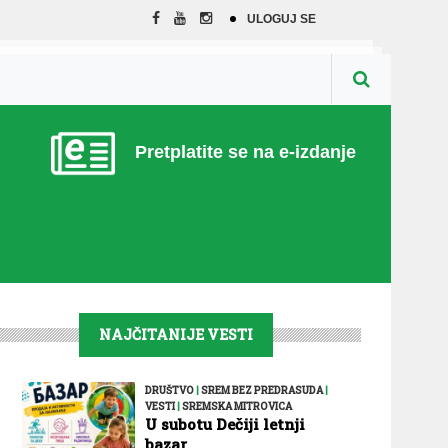
ULOGUJ SE
Pretplatite se na e-izdanje
NAJČITANIJE VESTI
DRUŠTVO
|
SREM BEZ PREDRASUDA
|
VESTI
|
SREMSKA MITROVICA
U subotu Dečiji letnji
bazar