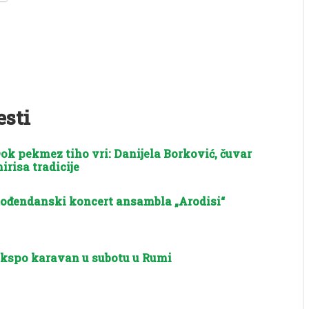
esti
ok pekmez tiho vri: Danijela Borković, čuvar
irisa tradicije
ođendanski koncert ansambla „Arodisi“
kspo karavan u subotu u Rumi