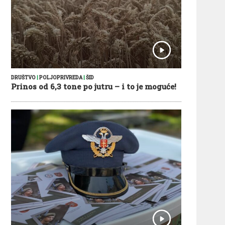
DRUŠTVO
|
POLJOPRIVREDA
|
ŠID
Prinos od 6,3 tone po jutru – i to je moguće!