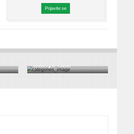
Prijavite se
DRUŠTVO
|
KULTURA
|
SREMSKA MITROVICA
Recitatorski studio
Kaliopa vrši...