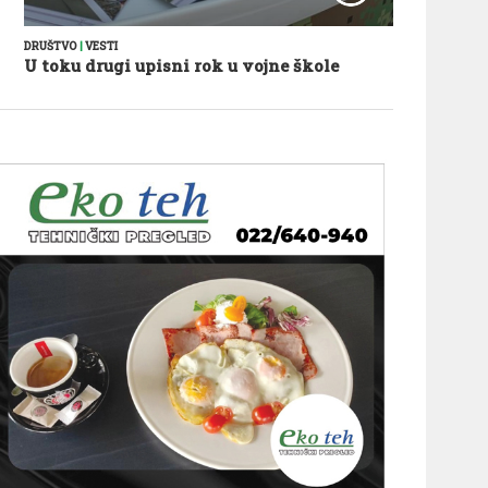
DRUŠTVO
|
VESTI
U toku drugi upisni rok u vojne škole