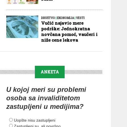
DRUŠTVO
|
EKONOMIJA
|
VESTI
Vučić najavio mere
podrške: Jednokratna
novčana pomoć, vaučeri i
niže cene lekova
ANKETA
U kojoj meri su problemi
osoba sa invaliditetom
zastupljeni u medijima?
Uopšte nisu zastupljeni
Zastupljeni su, ali površno