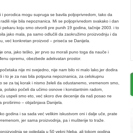
lji i porodica mogu supruga se bavila poljoprivredom, tako da
 radili nije bila nepoznanica. Mi se poljoprivredom svakako i dan
 pekaru koju smo otvorili pre punih 19 godina, tačnije 2003. i to
bila jako mala, pa samo odlučili da zaokružimo proizvodnju i da
u, već konkretan proizvod – priseća se Danijela.
aje ona, jako teško, jer prvo su morali puno toga da nauče i
đenu opremu, obezbede adekvatan prostor.
početaka nije mi svejedno, nije nam bilo ni malo lako,jer dodira
i i to je za nas bila potpuna nepoznanica, za celokupnu
smo se za taj korak i nismo želeli da odustanemo, vremenom smo,
, polako počeli da učimo osnove i konstantnim radom,
ću uspeli smo eto, već skoro dve decenije da naš posao ne
 proširimo – objašnjava Danijela.
ko godina i sa sada već velikim iskustvom oni i dalje uče, prate
vremenom, jer sama proizvodnja, pa i mušterije to traže.
proizvodnja se ogledala u 50 vekni hleba, ali tokom godina