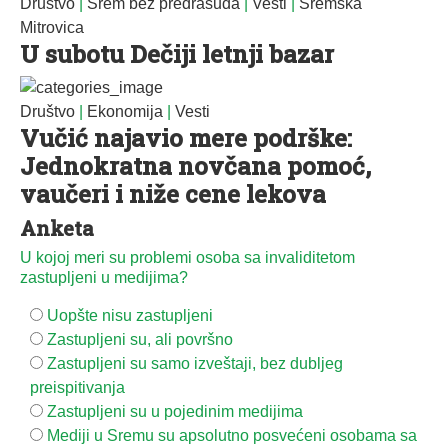
Društvo
|
Srem bez predrasuda
|
Vesti
|
Sremska
Mitrovica
U subotu Dečiji letnji bazar
Društvo
|
Ekonomija
|
Vesti
Vučić najavio mere podrške:
Jednokratna novčana pomoć,
vaučeri i niže cene lekova
Anketa
U kojoj meri su problemi osoba sa invaliditetom
zastupljeni u medijima?
Uopšte nisu zastupljeni
Zastupljeni su, ali površno
Zastupljeni su samo izveštaji, bez dubljeg
preispitivanja
Zastupljeni su u pojedinim medijima
Mediji u Sremu su apsolutno posvećeni osobama sa