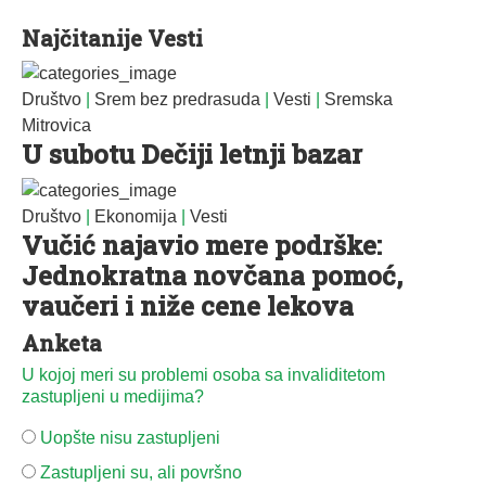
Najčitanije Vesti
Društvo
|
Srem bez predrasuda
|
Vesti
|
Sremska
Mitrovica
U subotu Dečiji letnji bazar
Društvo
|
Ekonomija
|
Vesti
Vučić najavio mere podrške:
Jednokratna novčana pomoć,
vaučeri i niže cene lekova
Anketa
U kojoj meri su problemi osoba sa invaliditetom
zastupljeni u medijima?
Uopšte nisu zastupljeni
Zastupljeni su, ali površno