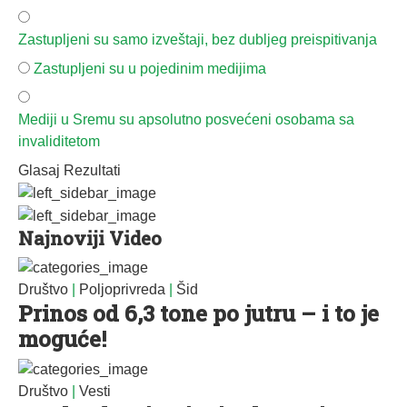
Zastupljeni su samo izveštaji, bez dubljeg preispitivanja
Zastupljeni su u pojedinim medijima
Mediji u Sremu su apsolutno posvećeni osobama sa
invaliditetom
Glasaj
Rezultati
Najnoviji Video
Društvo
|
Poljoprivreda
|
Šid
Prinos od 6,3 tone po jutru – i to je
moguće!
Društvo
|
Vesti