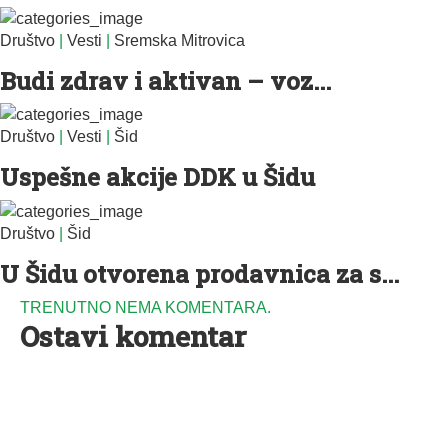
Društvo
|
Vesti
|
Sremska Mitrovica
Budi zdrav i aktivan – voz...
Društvo
|
Vesti
|
Šid
Uspešne akcije DDK u Šidu
Društvo
|
Šid
U Šidu otvorena prodavnica za s...
TRENUTNO NEMA KOMENTARA.
Ostavi komentar