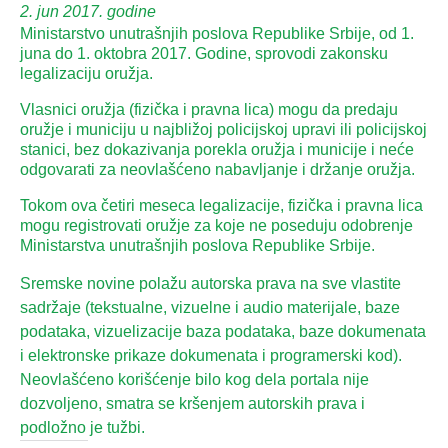
2. jun 2017. godine
Ministarstvo unutrašnjih poslova Republike Srbije, od 1.
juna do 1. oktobra 2017. Godine, sprovodi zakonsku
legalizaciju oružja.
Vlasnici oružja (fizička i pravna lica) mogu da predaju
oružje i municiju u najbližoj policijskoj upravi ili policijskoj
stanici, bez dokazivanja porekla oružja i municije i neće
odgovarati za neovlašćeno nabavljanje i držanje oružja.
Tokom ova četiri meseca legalizacije, fizička i pravna lica
mogu registrovati oružje za koje ne poseduju odobrenje
Ministarstva unutrašnjih poslova Republike Srbije.
Sremske novine polažu autorska prava na sve vlastite
sadržaje (tekstualne, vizuelne i audio materijale, baze
podataka, vizuelizacije baza podataka, baze dokumenata
i elektronske prikaze dokumenata i programerski kod).
Neovlašćeno korišćenje bilo kog dela portala nije
dozvoljeno, smatra se kršenjem autorskih prava i
podložno je tužbi.