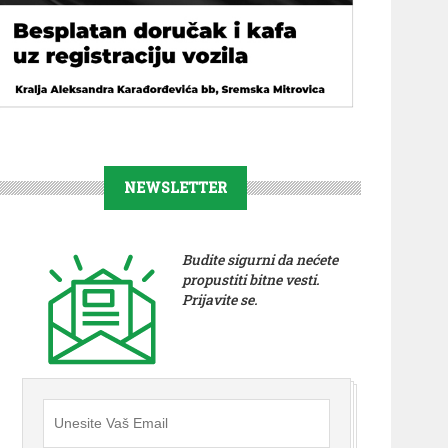
NEWSLETTER
Budite sigurni da nećete
propustiti bitne vesti.
Prijavite se.