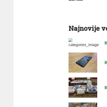
Najnovije v
K
K
K