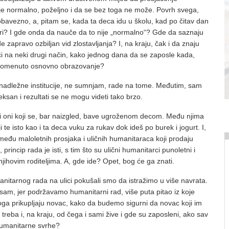
 je normalno, poželjno i da se bez toga ne može. Povrh svega,
bavezno, a, pitam se, kada ta deca idu u školu, kad po čitav dan
kari? I gde onda da nauče da to nije „normalno“? Gde da saznaju
ade zapravo ozbiljan vid zlostavljanja? I, na kraju, čak i da znaju
 na neki drugi način, kako jednog dana da se zaposle kada,
i pomenuto osnovno obrazovanje?
 nadležne institucije, ne sumnjam, rade na tome. Međutim, sam
eksan i rezultati se ne mogu videti tako brzo.
 i oni koji se, bar naizgled, bave ugroženom decom. Među njima
i te isto kao i ta deca vuku za rukav dok ideš po burek i jogurt. I,
među maloletnih prosjaka i uličnih humanitaraca koji prodaju
 princip rada je isti, s tim što su ulični humanitarci punoletni i
njihovim roditeljima. A, gde ide? Opet, bog će ga znati.
arnog rada na ulici pokušali smo da istražimo u više navrata.
sam, jer podržavamo humanitarni rad, više puta pitao iz koje
oga prikupljaju novac, kako da budemo sigurni da novac koji im
reba i, na kraju, od čega i sami žive i gde su zaposleni, ako sav
humanitarne svrhe?