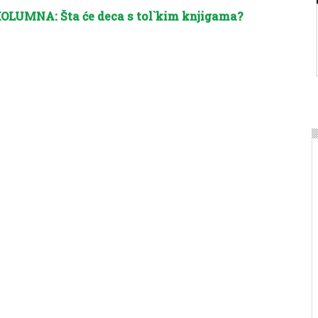
OLUMNA: Šta će deca s tol`kim knjigama?