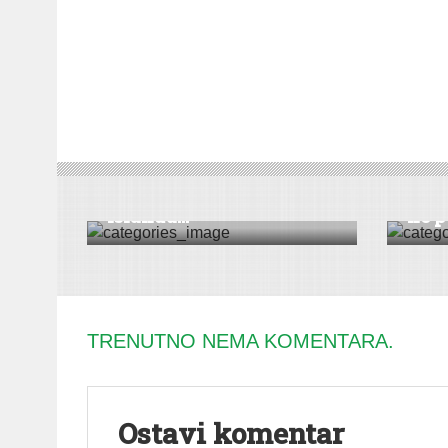
KOLUMNA
KOLUM
KOLUMNA: Na dalekom
Ništ
Islandu…
ne po
TRENUTNO NEMA KOMENTARA.
Ostavi komentar