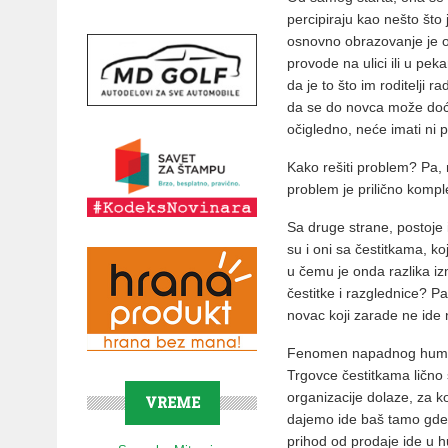
percipiraju kao nešto što
osnovno obrazovanje je o
provode na ulici ili u pe
da je to što im roditelji r
da se do novca može doći
očigledno, neće imati n
Kako rešiti problem? Pa,
problem je prilično kompl
Sa druge strane, postoje
su i oni sa čestitkama, koj
u čemu je onda razlika iz
čestitke i razglednice? Pa,
novac koji zarade ne ide 
Fenomen napadnog humanit
Trgovce čestitkama lično 
organizacije dolaze, za k
VREME
dajemo ide baš tamo gde t
prihod od prodaje ide u 