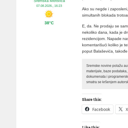
Sremska Mitrovica
07.08.2026., 16:23
Ako su negde i zaposlen
simultanih blokada trotoa
38°C
E, da. Ne prodaju se samo
nekoliko dana, kada je dr
rezidencijom. Napade nas
komentarišući koliko je t
poput Balaševića, takođe 
Sremske novine polažu auto
materijale, baze podataka,
dokumenata i programerski 
smatra se kršenjem autorsk
Share this:
Facebook
X
Like this: