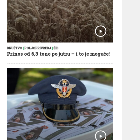
DRUŠTVO
|
POLJOPRIVREDA
|
ŠID
Prinos od 6,3 tone po jutru – i to je moguće!