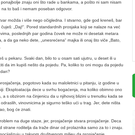
to ponajbolje znaju oni što rade u bankama, a pošto ni sam nisam
, na to baš i nemam poseban odgovor.
 stvar možda i više nego očigledna. I stvarno, gde god kreneš, bar
 čuješ: „Daj!“. Pored standardnih prosjaka koji se nalaze na već
vima, poslednjih par godina čovek ne može ni desetak metara
 a da ga neko dete, „unesrećena“ majka ili onaj što viče „Bato,
.
š u pekaru. Svaki dan, bilo to u osam sati ujutru, u deset ili u
ažiti da im kupiš nešto da pojedu. Pa, koliko to oni mogu da pojedu
 dan?
rosjačenja, pogotovo kada su maloletnici u pitanju, iz godine u
niji. Eksploatacija dece u svrhu bogaćenja, ma koliko obimno ono
 a s obzirom na činjenicu da u njihovoj blizini u trenutku kada se
raslih, vinovnicima je sigurno teško ući u trag. Jer, dete ništa
lao, bog će znati.
roblem na duge staze, jer, prosjačenje stvara prosjačenje. Deca
d strane roditelja da traže dinar od prolaznika samo za to i znaju.
socijalizuju u takvom društvenom miljeu da prosjačenje