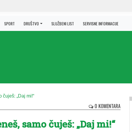
SPORT
DRUŠTVO
SLUŽBENI LIST
SERVISNE INFORMACIJE
0 KOMENTARA
eneš, samo čuješ: „Daj mi!“