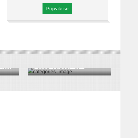
Prijavite se
DRUŠTVO
|
KOLUMNA
|
VESTI
KOLUMNA: Dok gori
žito!
nebo nad Sremom