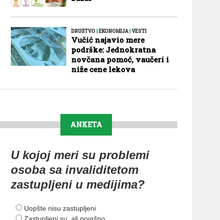
DRUŠTVO
|
EKONOMIJA
|
VESTI
Vučić najavio mere
podrške: Jednokratna
novčana pomoć, vaučeri i
niže cene lekova
ANKETA
U kojoj meri su problemi
osoba sa invaliditetom
zastupljeni u medijima?
Uopšte nisu zastupljeni
Zastupljeni su, ali površno