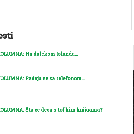
esti
OLUMNA: Na dalekom Islandu…
OLUMNA: Rađaju se sa telefonom…
OLUMNA: Šta će deca s tol`kim knjigama?