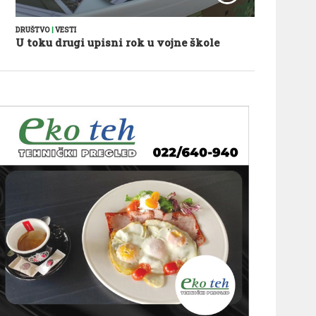
DRUŠTVO
|
VESTI
U toku drugi upisni rok u vojne škole