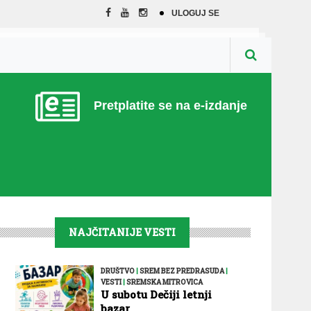
ULOGUJ SE
Pretplatite se na e-izdanje
NAJČITANIJE VESTI
DRUŠTVO
|
SREM BEZ PREDRASUDA
|
VESTI
|
SREMSKA MITROVICA
U subotu Dečiji letnji
bazar