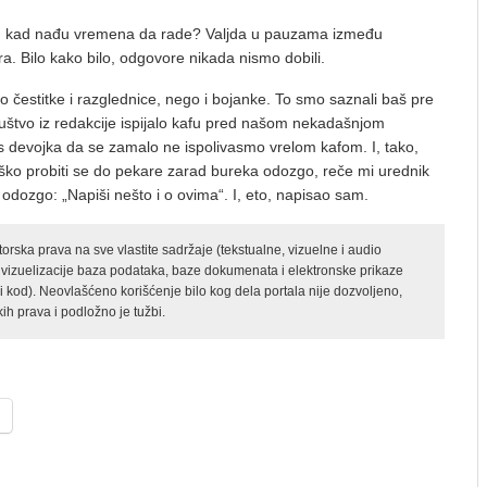
i, kad nađu vremena da rade? Valjda u pauzama između
ra. Bilo kako bilo, odgovore nikada nismo dobili.
 čestitke i razglednice, nego i bojanke. To smo saznali baš pre
uštvo iz redakcije ispijalo kafu pred našom nekadašnjom
 devojka da se zamalo ne ispolivasmo vrelom kafom. I, tako,
eško probiti se do pekare zarad bureka odozgo, reče mi urednik
odozgo: „Napiši nešto i o ovima“. I, eto, napisao sam.
rska prava na sve vlastite sadržaje (tekstualne, vizuelne i audio
 vizuelizacije baza podataka, baze dokumenata i elektronske prikaze
kod). Neovlašćeno korišćenje bilo kog dela portala nije dozvoljeno,
ih prava i podložno je tužbi.