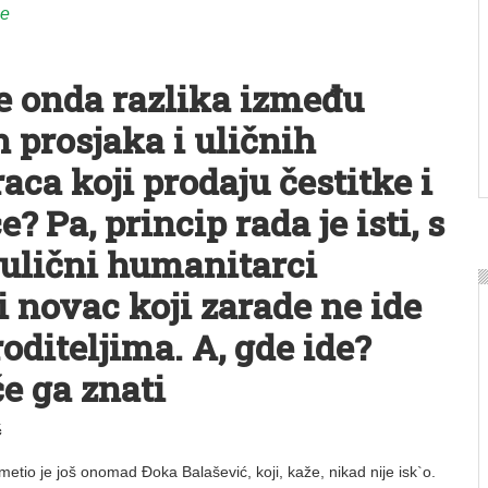
ne
je onda razlika između
 prosjaka i uličnih
ca koji prodaju čestitke i
? Pa, princip rada je isti, s
 ulični humanitarci
i novac koji zarade ne ide
oditeljima. A, gde ide?
će ga znati
ć
 primetio je još onomad Đoka Balašević, koji, kaže, nikad nije isk`o.