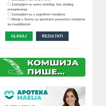
Zastupljeni su samo izveštaji, bez dubljeg
preispitivanja
Zastupljeni su u pojedinim medijima
Mediji u Sremu su apsolutno posvećeni osobama
sa invaliditetom
GLASAJ
REZULTATI