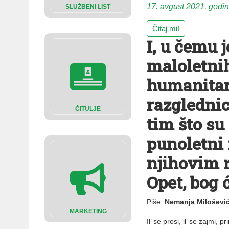
17. avgust 2021. godi
SLUŽBENI LIST
Čitaj mi!
I, u čemu 
maloletnih
humanitara
razglednice
ČITULJE
tim što su
punoletni 
njihovim r
Opet, bog 
Piše:
Nemanja Miloševi
MARKETING
Il’ se prosi, il’ se zajmi,