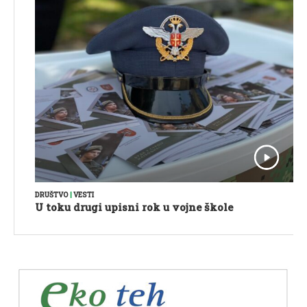
DRUŠTVO
|
VESTI
U toku drugi upisni rok u vojne škole