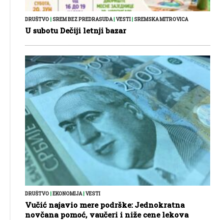
DRUŠTVO
|
SREM BEZ PREDRASUDA
|
VESTI
|
SREMSKA MITROVICA
U subotu Dečiji letnji bazar
DRUŠTVO
|
EKONOMIJA
|
VESTI
Vučić najavio mere podrške: Jednokratna
novčana pomoć, vaučeri i niže cene lekova