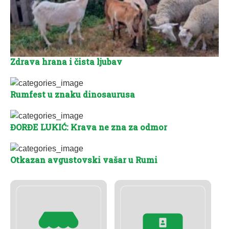
Zdrava hrana i čista ljubav
Rumfest u znaku dinosaurusa
ĐORĐE LUKIĆ: Krava ne zna za odmor
Otkazan avgustovski vašar u Rumi