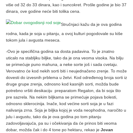
više od 32 do 33 dinara, kao i suncokret. Prošle godine je bio 37
dinara, ove godine neće biti tolika cena.
Stručnjaci kažu da je ova godina
rodna, kada je soja u pitanju, a ovoj kulturi pogodovale su kiše
tokom jula i avgusta meseca.
-Ovo je specifična godina sa dosta padavina. To je znatno
uticalo na stabljiku biljke, tako da je ona veoma visoka. Na bilju
se primećuje puno mahuna, a neke sorte još i sada cvetaju.
Verovatno će kod nekih sorti biti i neujednačeno zrenje. To može
dovesti do izvesnih prblema u žetvi. Kod određenog broja sorti iz
druge grupe zrenja, odnosno kod kasnijih sorti, možda bude
potrebno vršiti desikaciju preparatom Regalon, da bi soja što
pre sazrela. Na nekim biljkama se primećuje pojava bolesti,
odnosno sklerocinija. Inače, kod većine sorti soja je u fazi
nalivanja zrna. Soja je biljka kojoj je voda neophodna, naročito u
julu i avgustu, tako da je ova godina po tom pitanju
zadovoljavajuća, pa su i očekivanja da će prinos biti veoma
dobar, možda čak i do 4 tone po hektaru, rekao je
Jovan