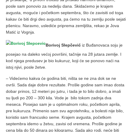
posle sam ponovio za nedelju dana. Skidaćemo je krajem
avgusta, moguće i početkom septembra, što će zavisiti od toga
kakav će biti drgi deo avgusta, pa ćemo na tu zemlju posle sejati
pšenicu. Naravno, uslediće priprema zemljišta, rekao je Jova
Matić iz Vognja.
Borivoj Slepčević
iz Buđanovaca soju je
posejao na daleko većoj površini, tačnije na 28 jutara zemlje. I
kod njega predusev je bio kukuruz, koji će se ponovo naći na
istoj njivi, posle žetve.
– Videćemo kakva će godina biti, ništa se ne zna dok se ne
ovrši. Sada daje dobre rezultate. Prošle godine sam imao dosta
dobar prinos, 12 meteri po jutru, i tada je to bilo dobro, a imali
su ljudi po 200 – 300 kila. Vode je bilo tokom zadnja dva
meseca. Posejao sam je u optimalnom roku, početkom aprila,
pre kukuruza. Primenio sam svu agrotehniku, a bolesti nije bilo,
koristio sam francusko seme. Krajem avgusta, početkom
septembra idemo u žetvu, zavisi od vremena. Prošle godine je
cena bila do 50 dinara po kilogramu. Sada ako rodi, neće biti