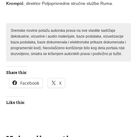
Krompić
, direktor Poljoprivredne stručne službe Ruma.
Sremske novine polažu autorska prava na sve vlastite sadržaje
(tekstualne, vizuelne i audio materijale, baze podataka, vizuelizacije
baza podataka, baze dokumenata i elektronske prikaze dokumenata i
programerski kod). Neovlašćeno korišćenje bilo kog dela portala nije
dozvoljeno, smatra se kršenjem autorskih prava i podložno je tužbi.
Share this:
Facebook
X
Like this: