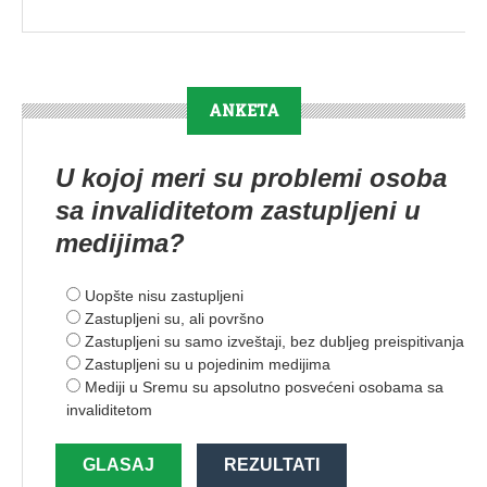
ANKETA
U kojoj meri su problemi osoba
sa invaliditetom zastupljeni u
medijima?
Uopšte nisu zastupljeni
Zastupljeni su, ali površno
Zastupljeni su samo izveštaji, bez dubljeg preispitivanja
Zastupljeni su u pojedinim medijima
Mediji u Sremu su apsolutno posvećeni osobama sa
invaliditetom
GLASAJ
REZULTATI