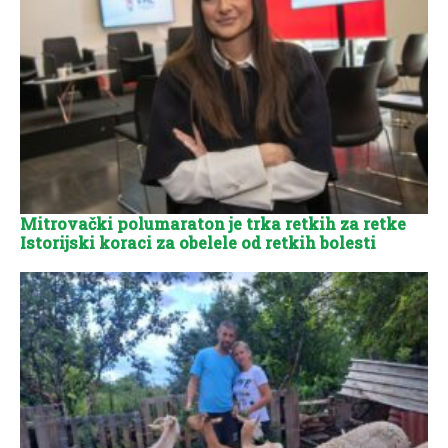
Mitrovački polumaraton je trka retkih za retke
Istorijski koraci za obelele od retkih bolesti