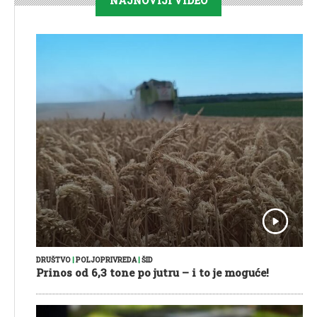
NAJNOVIJI VIDEO
DRUŠTVO
|
POLJOPRIVREDA
|
ŠID
Prinos od 6,3 tone po jutru – i to je moguće!