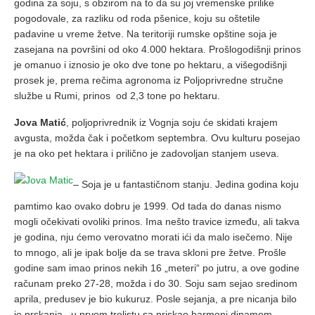
godina za soju, s obzirom na to da su joj vremenske prilike
pogodovale, za razliku od roda pšenice, koju su oštetile
padavine u vreme žetve. Na teritoriji rumske opštine soja je
zasejana na površini od oko 4.000 hektara. Prošlogodišnji prinos
je omanuo i iznosio je oko dve tone po hektaru, a višegodišnji
prosek je, prema rečima agronoma iz Poljoprivredne stručne
službe u Rumi, prinos od 2,3 tone po hektaru.
Jova Matić
, poljoprivrednik iz Vognja soju će skidati krajem
avgusta, možda čak i početkom septembra. Ovu kulturu posejao
je na oko pet hektara i prilično je zadovoljan stanjem useva.
– Soja je u fantastičnom stanju. Jedina godina koju
pamtimo kao ovako dobru je 1999. Od tada do danas nismo
mogli očekivati ovoliki prinos. Ima nešto travice između, ali takva
je godina, nju ćemo verovatno morati ići da malo isečemo. Nije
to mnogo, ali je ipak bolje da se trava skloni pre žetve. Prošle
godine sam imao prinos nekih 16 „meteri“ po jutru, a ove godine
računam preko 27-28, možda i do 30. Soju sam sejao sredinom
aprila, predusev je bio kukuruz. Posle sejanja, a pre nicanja bilo
je prskanja, u prvom trolistu sa priskao harmoni dinamom,