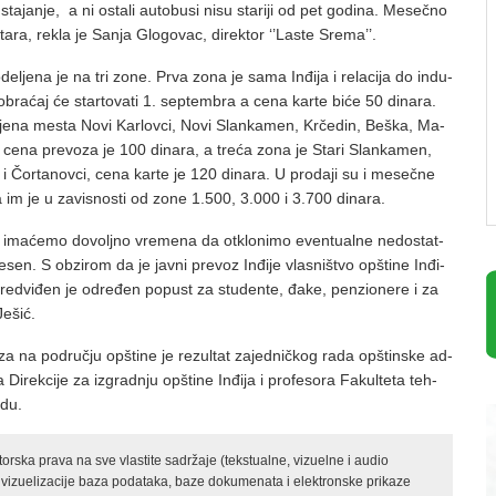
a­ja­nje, a ni osta­li auto­bu­si ni­su sta­ri­ji od pet go­di­na. Me­seč­no
­ta­ra, re­kla je Sa­nja Glo­go­vac, di­rek­tor ‘’La­ste Sre­ma’’.
 po­de­lje­na je na tri zo­ne. Pr­va zo­na je sa­ma In­đi­ja i re­la­ci­ja do in­du­
o­bra­ćaj će star­to­va­ti 1. sep­tem­bra a ce­na kar­te bi­će 50 di­na­ra.
lje­na me­sta No­vi Kar­lov­ci, No­vi Slan­ka­men, Kr­če­din, Be­ška, Ma­
e, ce­na pre­vo­za je 100 di­na­ra, a tre­ća zo­na je Sta­ri Slan­ka­men,
 i Čor­ta­nov­ci, ce­na kar­te je 120 di­na­ra. U pro­da­ji su i me­seč­ne
 im je u za­vi­sno­sti od zo­ne 1.500, 3.000 i 3.700 di­na­ra.
ma­će­mo do­volj­no vre­me­na da ot­klo­ni­mo even­tu­al­ne ne­do­stat­
en. S ob­zi­rom da je jav­ni pre­voz In­đi­je vla­sni­štvo op­šti­ne In­đi­
ed­vi­đen je od­re­đen po­pust za stu­den­te, đa­ke, pen­zi­o­ne­re i za
e­šić.
za na pod­ruč­ju op­šti­ne je re­zul­tat za­jed­nič­kog ra­da op­štin­ske ad­
a Di­rek­ci­je za iz­grad­nju op­šti­ne In­đi­ja i pro­fe­so­ra Fa­kul­te­ta teh­
­du.
rska prava na sve vlastite sadržaje (tekstualne, vizuelne i audio
 vizuelizacije baza podataka, baze dokumenata i elektronske prikaze