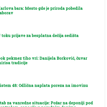
arlova bara: Mesto gde je priroda pobedila
aborav
 toku prijave za besplatna dečija sedišta
ok pekmez tiho vri: Danijela Borković, čuvar
irisa tradicije
istem 48: Odlična naplata poreza na imovinu
tab za vanredne situacije: Požar na deponiji pod