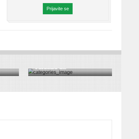
Prijavite se
VESTI
|
INĐIJA
jsku
Izložba pasa svih rasa
održana u...