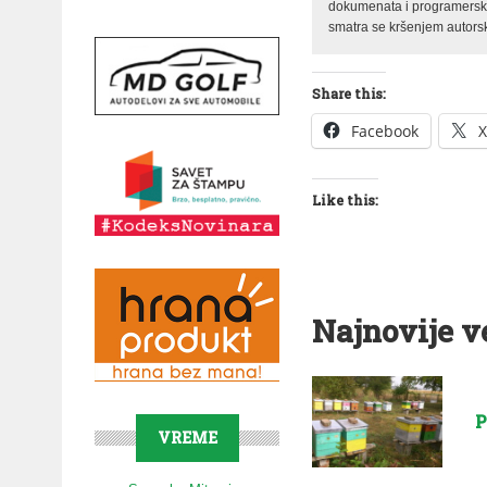
dokumenata i programerski 
smatra se kršenjem autorsk
Share this:
Facebook
X
Like this:
Najnovije v
P
VREME