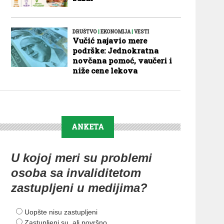
DRUŠTVO
|
EKONOMIJA
|
VESTI
Vučić najavio mere
podrške: Jednokratna
novčana pomoć, vaučeri i
niže cene lekova
ANKETA
U kojoj meri su problemi
osoba sa invaliditetom
zastupljeni u medijima?
Uopšte nisu zastupljeni
Zastupljeni su, ali površno