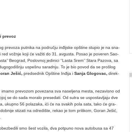
iji prevoz
og pre­vo­za put­ni­ka na pod­ruč­ju in­đij­ske op­šti­ne stu­pio je na sna­
ji red vo­žnje ko­ji će va­ži­ti do 31. av­gu­sta. Po­sao je po­ve­ren Sa­o­
sta’’ Be­o­grad, Po­slov­noj je­di­ni­ci ‘’La­sta Srem’’ Sta­ra Pa­zo­va, sa
a du­go­go­di­šnju uspe­šnu sa­rad­nju. To je bio po­vod da se pro­šlog
o­ran Je­šić,
pred­sed­nik Op­šti­ne In­đi­ja i
Sa­nja Glo­go­vac,
di­rek­
ti­ne ima­mo pre­vo­zom po­ve­za­na sva na­se­lje­na me­sta, ne­za­vi­sno od
 ko­joj se do sa­da mo­ra­lo pre­se­da­ti. Od su­tra se us­po­sta­vlja­ju dve
­lja, ukup­no 56 po­la­za­ka, ići će na sva­kih po­la sa­ta, ta­ko će gra­
dob­ni­je sti­za­ti na od­re­di­šte, re­kao je tom pri­li­kom, Go­ran Je­šić,
.
i obez­be­di­li smo šest vo­zi­la, dva pot­pu­no no­va auto­bu­sa sa 47