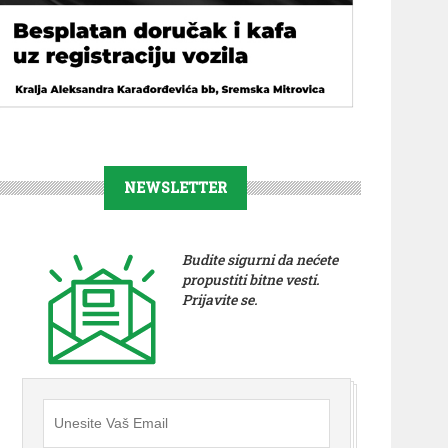
NEWSLETTER
Budite sigurni da nećete
propustiti bitne vesti.
Prijavite se.