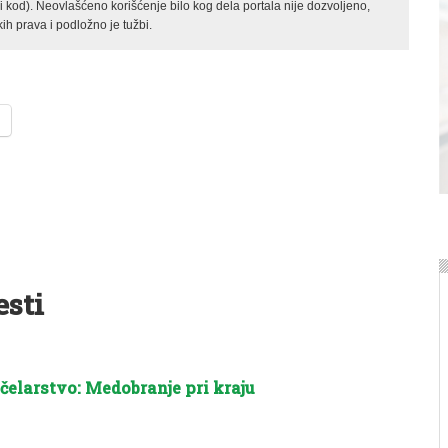
kod). Neovlašćeno korišćenje bilo kog dela portala nije dozvoljeno,
ih prava i podložno je tužbi.
esti
čelarstvo: Medobranje pri kraju