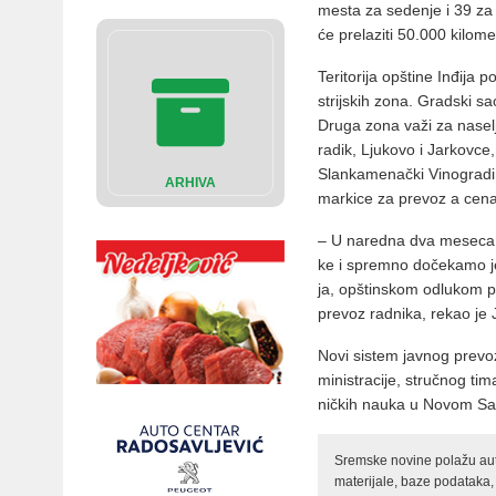
me­sta za se­de­nje i 39 za st
će pre­la­zi­ti 50.000 ki­lo­me
Te­ri­to­ri­ja op­šti­ne In­đi­ja
strij­skih zo­na. Grad­ski sa­
Dru­ga zo­na va­ži za na­se­
ra­dik, Lju­ko­vo i Jar­kov­c
Slan­ka­me­nač­ki Vi­no­gra­di
ARHIVA
mar­ki­ce za pre­voz a ce­na
– U na­red­na dva me­se­ca i
ke i sprem­no do­če­ka­mo je­s
ja, op­štin­skom od­lu­kom pr
pre­voz rad­ni­ka, re­kao je J
No­vi si­stem jav­nog pre­vo­
mi­ni­stra­ci­je, struč­nog ti­m
nič­kih na­u­ka u No­vom Sa
Sremske novine polažu auto
materijale, baze podataka,