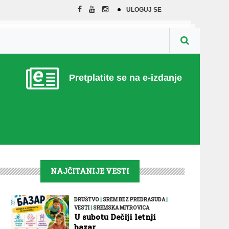
ULOGUJ SE
Pretplatite se na e-izdanje
NAJČITANIJE VESTI
DRUŠTVO
|
SREM BEZ PREDRASUDA
|
VESTI
|
SREMSKA MITROVICA
U subotu Dečiji letnji
bazar