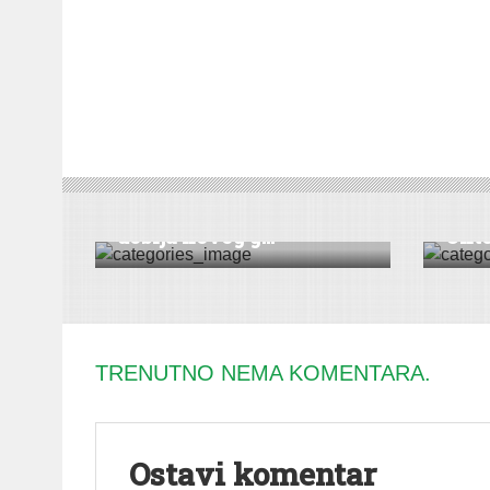
DRUŠTVO
|
HRONIKA
|
SREMSKA MITROVICA
|
VESTI
DRUŠT
Sremska Mitrovica
U su
dobija novog g...
Okto
TRENUTNO NEMA KOMENTARA.
Ostavi komentar