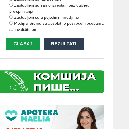
Zastupljeni su samo izveštaji, bez dubljeg
preispitivanja
Zastupljeni su u pojedinim medijima
Mediji u Sremu su apsolutno posvećeni osobama
sa invaliditetom
GLASAJ
REZULTATI