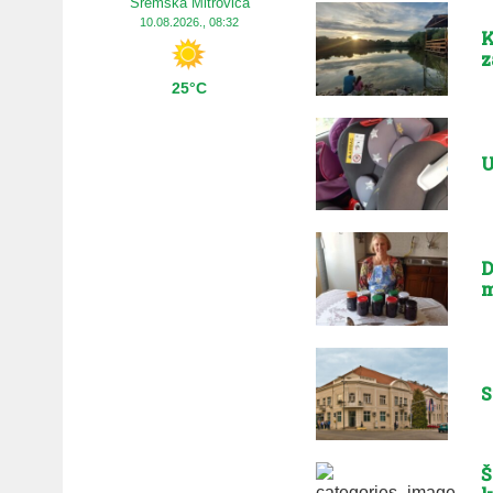
Sremska Mitrovica
10.08.2026., 08:32
K
z
25°C
U
D
m
S
Š