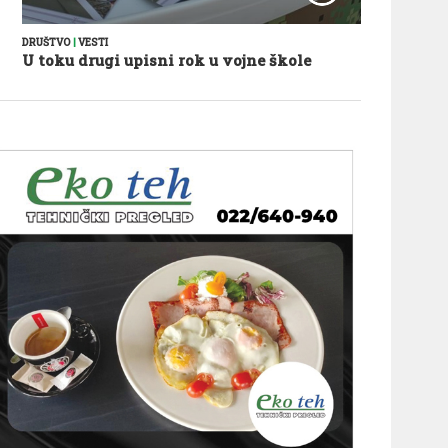
DRUŠTVO
|
VESTI
U toku drugi upisni rok u vojne škole