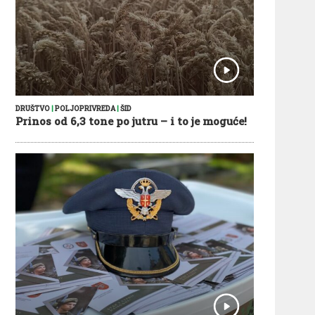
DRUŠTVO
|
POLJOPRIVREDA
|
ŠID
Prinos od 6,3 tone po jutru – i to je moguće!