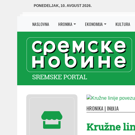
PONEDELJAK, 10. AVGUST 2026.
NASLOVNA
HRONIKA
EKONOMIJA
KULTURA
HRONIKA
|
INĐIJA
Kru­žne li­n