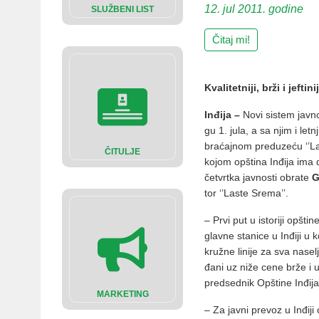
12. jul 2011. godine
SLUŽBENI LIST
Čitaj mi!
Kvalitetniji, brži i jeftin
Inđija –
No­vi si­stem jav­n
gu 1. ju­la, a sa njim i let­n
bra­ćaj­nom pred­u­ze­ću ‘’La­
ČITULJE
ko­jom op­šti­na In­đi­ja im
če­tvrt­ka jav­no­sti obra­te
G
tor ‘’La­ste Sre­ma’’.
– Pr­vi put u isto­ri­ji op­š
glav­ne sta­ni­ce u In­đi­ji u
kru­žne li­ni­je za sva na­se
đa­ni uz ni­že ce­ne br­že i u
pred­sed­nik Op­šti­ne In­đi­ja
MARKETING
– Za jav­ni pre­voz u In­đi­j