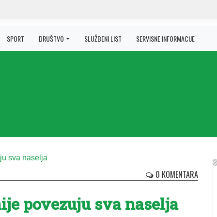
SPORT
DRUŠTVO
SLUŽBENI LIST
SERVISNE INFORMACIJE
0 KOMENTARA
i­je po­ve­zu­ju sva na­se­lja