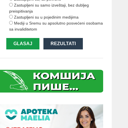
Zastupljeni su samo izveštaji, bez dubljeg
preispitivanja
Zastupljeni su u pojedinim medijima
Mediji u Sremu su apsolutno posvećeni osobama
sa invaliditetom
GLASAJ
REZULTATI