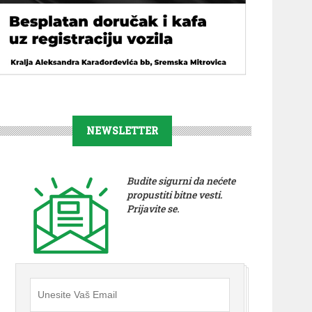
NEWSLETTER
Budite sigurni da nećete
propustiti bitne vesti.
Prijavite se.