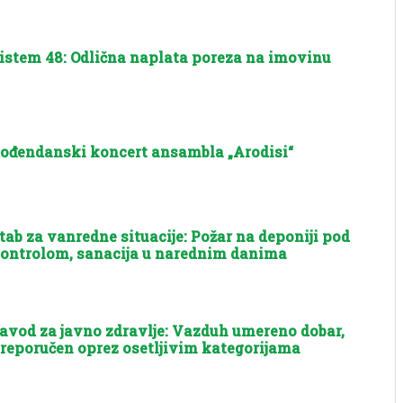
istem 48: Odlična naplata poreza na imovinu
ođendanski koncert ansambla „Arodisi“
tab za vanredne situacije: Požar na deponiji pod
ontrolom, sanacija u narednim danima
avod za javno zdravlje: Vazduh umereno dobar,
reporučen oprez osetljivim kategorijama