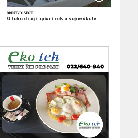
DRUŠTVO
|
VESTI
U toku drugi upisni rok u vojne škole