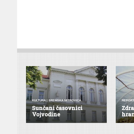
KULTURA
|
SREMSKA MITROVICA
REPORT
Sunčani časovnici
Zdra
Vojvodine
hra