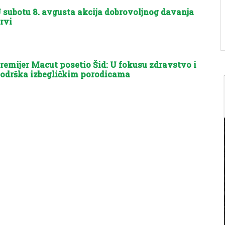
 subotu 8. avgusta akcija dobrovoljnog davanja
rvi
remijer Macut posetio Šid: U fokusu zdravstvo i
odrška izbegličkim porodicama