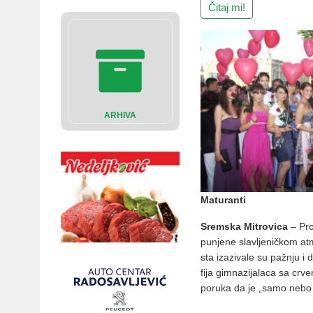
Čitaj mi!
ARHIVA
Maturanti
Sremska Mitrovica
– Pro­
pu­nje­ne sla­vlje­nič­kom at
sta iza­zi­va­le su pa­žnju i di
fi­ja gim­na­zi­ja­la­ca sa cr­
po­ru­ka da je „sa­mo ne