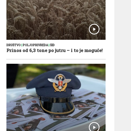
DRUŠTVO
|
POLJOPRIVREDA
|
ŠID
Prinos od 6,3 tone po jutru – i to je moguće!