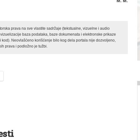
M. M.
rska prava na sve vlastite sadržaje (tekstualne, vizuelne i audio
 vizuelizacije baza podataka, baze dokumenata i elektronske prikaze
kod). Neovlašćeno korišćenje bilo kog dela portala nije dozvoljeno,
ih prava i podložno je tužbi.
esti