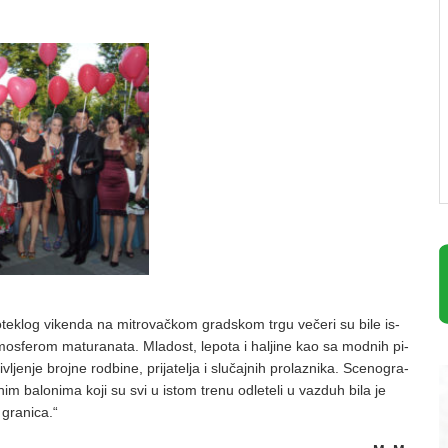
te­klog vi­ken­da na mi­tro­vač­kom grad­skom tr­gu ve­če­ri su bi­le is­
­mos­fe­rom ma­tu­ra­na­ta. Mla­dost, le­po­ta i ha­lji­ne kao sa mod­nih pi­
­vlje­nje broj­ne rod­bi­ne, pri­ja­te­lja i slu­čaj­nih pro­la­zni­ka. Sce­no­gra­
ve­nim ba­lo­ni­ma ko­ji su svi u istom tre­nu od­le­te­li u va­zduh bi­la je
­bo gra­ni­ca.“