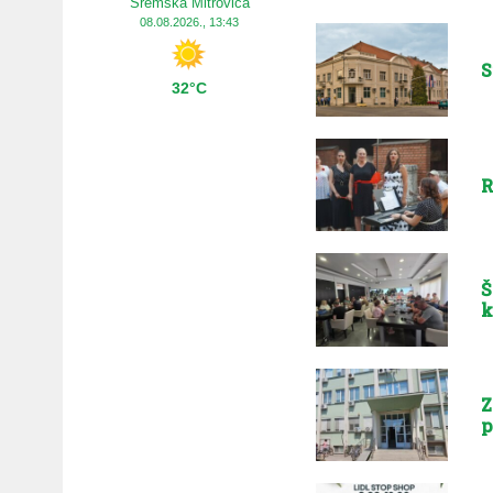
Sremska Mitrovica
08.08.2026., 13:43
S
32°C
R
Š
k
Z
p