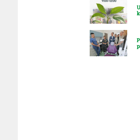
U
k
P
p