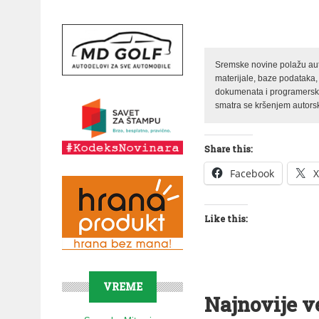
Sremske novine polažu auto
materijale, baze podataka,
dokumenata i programerski 
smatra se kršenjem autorsk
Share this:
Facebook
X
Like this:
VREME
Najnovije v