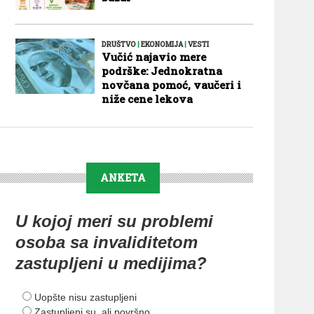
DRUŠTVO
|
EKONOMIJA
|
VESTI
Vučić najavio mere
podrške: Jednokratna
novčana pomoć, vaučeri i
niže cene lekova
ANKETA
U kojoj meri su problemi
osoba sa invaliditetom
zastupljeni u medijima?
Uopšte nisu zastupljeni
Zastupljeni su, ali površno