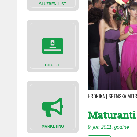
SLUŽBENI LIST
ČITULJE
HRONIKA
|
SREMSKA MITR
Ma­tu­ran­ti
MARKETING
9. jun 2011. godine