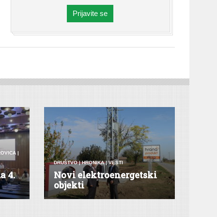
Prijavite se
ROVICA
|
DRUŠTVO
|
HRONIKA
|
VESTI
a 4.
Novi elektroenergetski
objekti