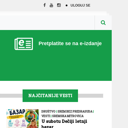
ULOGUJ SE
Pretplatite se na e-izdanje
NAJČITANIJE VESTI
DRUŠTVO
|
SREM BEZ PREDRASUDA
|
VESTI
|
SREMSKA MITROVICA
U subotu Dečiji letnji
bazar