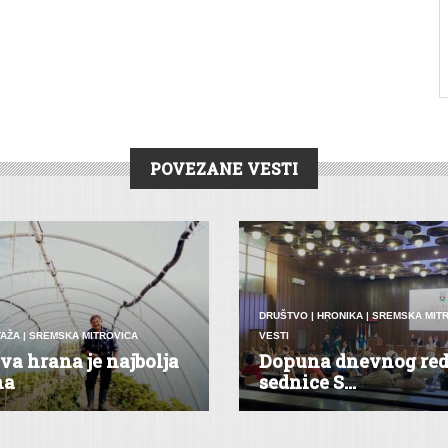
POVEZANE VESTI
DRUŠTVO
|
HRONIKA
|
SREMSKA MIT
AŽA
|
SREMSKA MITROVICA
VESTI
va hrana je najbolja
Dopuna dnevnog red
na
sednice S...