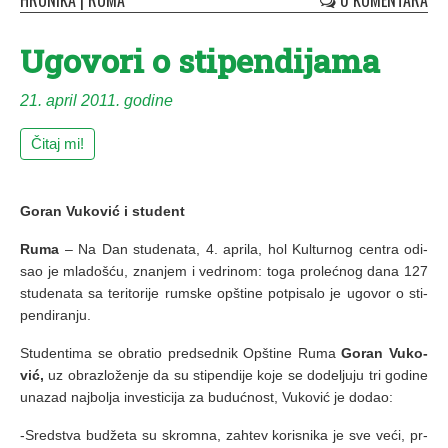
HRONIKA
|
RUMA
0 KOMENTARA
Ugovori o stipendijama
21. april 2011. godine
Čitaj mi!
Goran Vuković i student
Ruma
– Na Dan stu­de­na­ta, 4. apri­la, hol Kul­tur­nog cen­tra odi­
sao je mla­do­šću, zna­njem i ve­dri­nom: to­ga pro­leć­nog da­na 127
stu­de­na­ta sa te­ri­to­ri­je rum­ske op­šti­ne pot­pi­sa­lo je ugo­vor o sti­
pen­di­ra­nju.
Stu­den­ti­ma se obra­tio pred­sed­nik Op­šti­ne Ru­ma
Go­ran Vu­ko­
vić,
uz obra­zlo­že­nje da su sti­pen­di­je ko­je se do­de­lju­ju tri go­di­ne
una­zad naj­bo­lja in­ve­sti­ci­ja za bu­duć­nost, Vu­ko­vić je do­dao:
-Sred­stva bu­dže­ta su skrom­na, zah­tev ko­ri­sni­ka je sve ve­ći, pr­