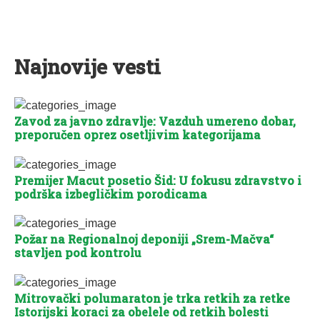
Najnovije vesti
Zavod za javno zdravlje: Vazduh umereno dobar,
preporučen oprez osetljivim kategorijama
Premijer Macut posetio Šid: U fokusu zdravstvo i
podrška izbegličkim porodicama
Požar na Regionalnoj deponiji „Srem-Mačva“
stavljen pod kontrolu
Mitrovački polumaraton je trka retkih za retke
Istorijski koraci za obelele od retkih bolesti