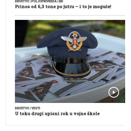
DRUŠTVO
|
POLJOPRIVREDA
|
ŠID
Prinos od 6,3 tone po jutru – i to je moguće!
DRUŠTVO
|
VESTI
U toku drugi upisni rok u vojne škole