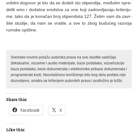
vo­bit­ni do­go­vor je bio da se do­de­li sto sti­pen­di­ja, me­đu­tim opre­
de­li­li smo i do­dat­na sred­stva za one ko­ji za­do­vo­lja­va­ju kri­te­ri­ju­
me, ta­ko da je ko­na­čan broj sti­pen­di­sta 127. Že­lim vam da za­vr­
ši­te stu­di­je, da nam se vra­ti­te, a sve to zbog bu­du­ćeg raz­vo­ja
rum­ske op­šti­ne.
Sremske novine polažu autorska prava na sve vlastite sadržaje
(tekstualne, vizuelne i audio materijale, baze podataka, vizuelizacije
baza podataka, baze dokumenata i elektronske prikaze dokumenata i
programerski kod). Neovlašćeno korišćenje bilo kog dela portala nije
dozvoljeno, smatra se kršenjem autorskih prava i podložno je tužbi.
Share this:
Facebook
X
Like this: