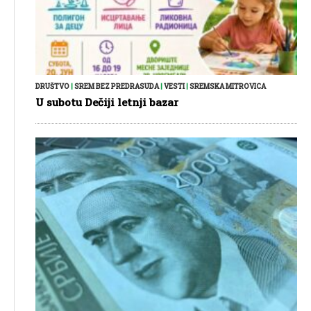
DRUŠTVO
|
SREM BEZ PREDRASUDA
|
VESTI
|
SREMSKA MITROVICA
U subotu Dečiji letnji bazar