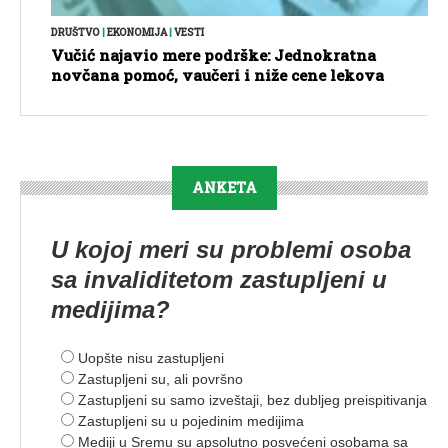
DRUŠTVO
|
EKONOMIJA
|
VESTI
Vučić najavio mere podrške: Jednokratna
novčana pomoć, vaučeri i niže cene lekova
ANKETA
U kojoj meri su problemi osoba
sa invaliditetom zastupljeni u
medijima?
Uopšte nisu zastupljeni
Zastupljeni su, ali površno
Zastupljeni su samo izveštaji, bez dubljeg preispitivanja
Zastupljeni su u pojedinim medijima
Mediji u Sremu su apsolutno posvećeni osobama sa