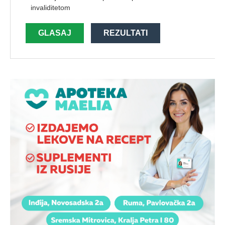
invaliditetom
GLASAJ
REZULTATI